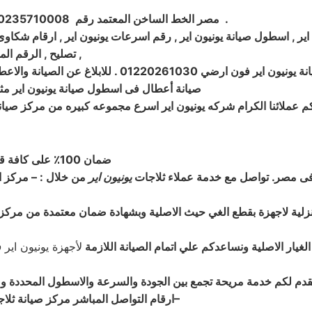
.
ثلاجات مكانس مجفف ميكروويف فريزر ارقام توكيل
مصر الخط الساخن المعتمد رقم
0235710008 مركز
اير , اسطول صيانة يونيون اير , رقم اسرعات يونيون اير , ارقام شكاوى ي
, تصليح , الرقم ال
ال الاتصال 01220261030 . الخدمات:شبرا الخيمة والوجة البحري
صيانة
أعطال فى اسطول صيانة
يونيون اير م
م عملائنا الكرام شركه
يونيون اير اسرع مجموعه كبيره من مركز
صيانه
ضمان 100٪ على كافة قطع الغيار لمدة عام كامل والصيانة ولدينا فحص مجاني لجميع الاجهزة
ا فى مصر. تواصل مع خدمة عملاء ثلاجات
يونيون اير
من خلال : – مركز ا
زلية لاجهزة بقطع الغي حيث الاصلية وبشهادة ضمان معتمدة من مركز 
الغيار الاصلية ونساعدكم علي اتمام الصيانة اللازمة
لأجهزة يونيون اير
ف
قدم لكم خدمة مريحة تجمع بين الجودة والسرعة والاسطول المحددة وضم
–
ارقام التواصل المباشر مركز صيانة ثلاجات بمصر 01060037840 – 23179993