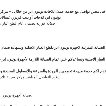
نا فى مصر. تواصل مع خدمة عملاء ثلاجات
يونيون اير من خلال : – مركز
يونيون اير، ثلاجات أو ديب فريزر، غسال
صيانة
فوربة بضمان عام قطع غيار معتم
يانة المنزلية لاجهزة يونيون اير بقطع الغيار
الاصلية وبشهادة ضمان
لغيار الاصلية ونساعدكم علي اتمام الصيانة اللازمة لأجهزة يونيون اير 
قدم لكم خدمة مريحة تجمع بين الجودة والسرعة والاسطول المحددة وضم
01060037840 – 01223179993 – 01202261030-
ارقام التواصل المباشر مركز صيانة ثلا
.
صيانة أجهزة يونيون 