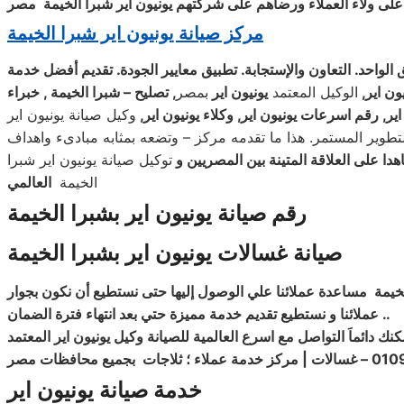
ظ على ولاء العملاء ورضاهم على شركتهم يونيون اير
شبرا الخيمة
مصر
مركز صيانة يونيون اير شبرا الخيمة
ق الواحد. التعاون والإستجابة. تطبيق معايير الجودة. تقديم أفضل خدمة
ون اير
,
الوكيل المعتمد
يونيون اير
بمصر
, تصليح – شبرا الخيمة , خبراء
ير
, رقم اسرعات يونيون اير, وكلاء يونيون اير
,
وكيل صيانة يونيون اير
التطوير المستمر. هذا ما تقدمه مركز – وتضعه بمثابه مبادىء واهداف
 على العلاقة المتينة بين المصريين و
توكيل صيانة يونيون اير شبرا
الخيمة
العالمي
رقم صيانة يونيون اير بشبرا الخيمة
صيانة غسالات يونيون اير بشبرا الخيمة
لخيمة
مساعدة عملائنا علي الوصول إليها حتى نستطيع أن نكون بجوار
..
عملائنا و نستطيع تقديم خدمة مميزة حتي بعد انتهاء فترة الضمان
كنك دائماَ التواصل مع
اسرع العالمية للصيانة وكيل يونيون اير المعتمد
– غسالات
| مركز خدمة عملاء ؛ ثلاجات
بجميع محافظات مصر
خدمة صيانة يونيون اير