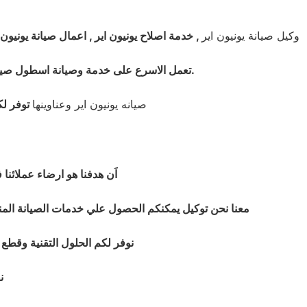
وكيل صيانة يونيون اير
, خدمة اصلاح يونيون اير , اعمال صيانة يونيون 
.
تعمل الاسرع على خدمة وصيانة اسطول صيانة يونيون اير فون ارضي 01220261030 . للابلاغ عن الصيانة والاعط
صيانه
يونيون اير وعناوينها
توفر لك
اَن هدفنا هو ارضاء عملائن
معنا نحن توكيل يمكنكم الحصول علي خدمات الصيانة المن
نوفر لكم الحلول التقنية وقطع 
ن