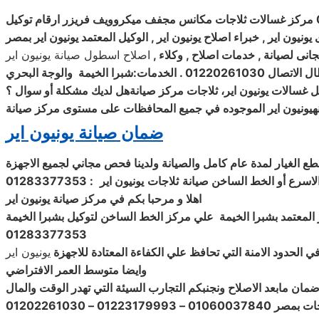
غسالات
ونيون اير , خبراء اصلاح يونيون اير , الوكيل المعتمد يونيون اير بمصر
مجانى لصيانة , خدمات اصلاح , وكلاء
,
ثل غسالات
يونيون اير، ثلاجات مركز
صيانةهل لديك مشكلة أو سوال ؟
يونيون اير الموجوده في جميع المحافظات على مستوى مركز صيانة
ضمان صيانة يونيون اير
لاسرع أو الخط الساخن
صيانة
ثلاجات
يونيون اير
: 01283377353
اهلا و مرحبا بكم في مركز صيانة يونيون اير
المعتمد بشبرا الخيمة
علي مركز الخط الساخن لتوكيل بشبرا الخيمة
01283377353
ي الحدود الامنة التي تحافظ علي الكفاءة المعتادة للاجهزة
يونيون اير
وايضا متوسط العمر الافتراضي
ان مابعد الاصلاح ونجنبكم التجارب السيئة التي تهدر الوقت والمال
012 – 01202261030