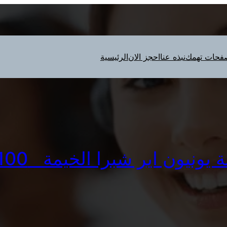
فحات تهمك
نبذه عنا
احجز الان
الرئيسية
يون اير شبرا الخيمة 01096922100