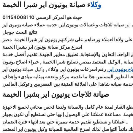
وكلا
ء صيانة يونيون اير شبرا الخيمة
حيث هو المركز الرسمي 01154008110
اير
صيانة
ثلاجات و غسالات
يونيون اير
. خدمة عملاء
صيانة يونيون اير
نتائج البحث جوجل
اظ على ولاء العملاء ورضاهم على شركتهم يونيون اير شبرا الخيمة مصر
اسرع مركز صيانة يونيون اير بشبرا الخيمة
ق الواحد. التعاون والإستجابة. تطبيق معايير الجودة. تقديم أفضل خدمة
انة , الوكيل المعتمد بمصر, تصليح شبرا الخيمة , خبراء اصلاح يونيون
ح يونيون اير
, رقم اسرعات يونيون اير, وكلاء
,
وكيل صيانة
يونيون اير
ء. التطوير المستمر. هذا ما تقدمه مركز وتضعه بمثابه مبادىء واهداف
 صيانه شاهدا على العلاقة المتينة بين المصريين و توكيل العالمي
صيانة ثلاجات يونيون اير بشبرا الخيمة
لخيمة
مساعدة عملائنا علي الوصول إليها حتى نستطيع أن نكون بجوار
..
عملائنا و نستطيع تقديم خدمة مميزة حتي بعد انتهاء فترة الضمان
 دائماَ التواصل لذلك اسرع العالمية للصيانة وكيل يونيون اير المعتمد