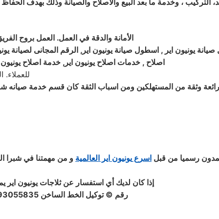
يد، التركيب ، وخدمة ما بعد البيع والاصلاح والصيانة وذلك بهدف الحفا
الأمانة والدقة في العمل. العمل بروح الفري
صيانة يونيون اير , اسطول صيانة يونيون اير, الرقم المجانى لصيانة يوني
اصلاح , خدمات اصلاح يونيون اير
,
خدمة اصلاح يونيون ا
للعملاء. 
ئعة وثقة من المستهلكين ومن اسباب الثقة كان قسم خدمة صيانه شاهدا
مدون رسميا من قبل
اسرع
يونيون اير
العالمية
و من مهمتنا في شبرا ا
إذا كان لديك أي استفسار عن ثلاجات يونيون اير يم
رقم © توكيل الخط الساخن 01093055835