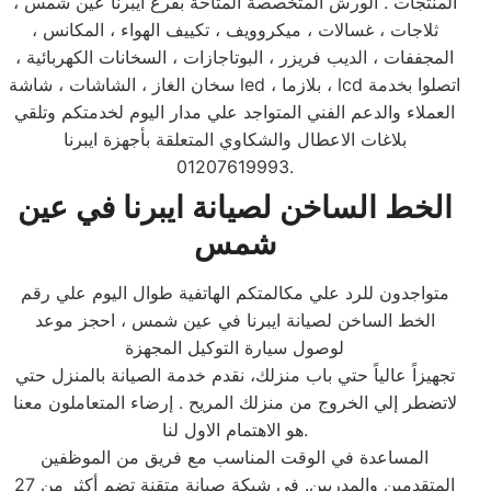
المنتجات . الورش المتخصصة المتاحة بفرع ايبرنا عين شمس ،
ثلاجات ، غسالات ، ميكروويف ، تكييف الهواء ، المكانس ،
المجففات ، الديب فريزر ، البوتاجازات ، السخانات الكهربائية ،
سخان الغاز ، الشاشات ، شاشة led ، بلازما ، lcd اتصلوا بخدمة
العملاء والدعم الفني المتواجد علي مدار اليوم لخدمتكم وتلقي
بلاغات الاعطال والشكاوي المتعلقة بأجهزة ايبرنا
01207619993.
الخط الساخن لصيانة ايبرنا في عين
شمس
متواجدون للرد علي مكالمتكم الهاتفية طوال اليوم علي رقم
الخط الساخن لصيانة ايبرنا في عين شمس ، احجز موعد
لوصول سيارة التوكيل المجهزة
تجهيزاً عالياً حتي باب منزلك، نقدم خدمة الصيانة بالمنزل حتي
لاتضطر إلي الخروج من منزلك المريح . إرضاء المتعاملون معنا
هو الاهتمام الاول لنا.
المساعدة في الوقت المناسب مع فريق من الموظفين
المتقدمين والمدربين. في شبكة صيانة متقنة تضم أكثر من 27