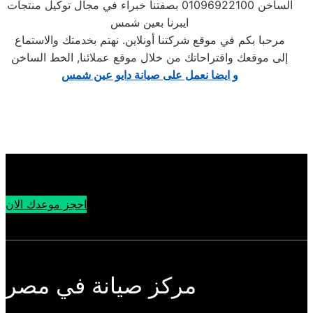
الساخن 01096922100 بصفتنا خبراء في مجال توكيل منتجات
ايبرنا بعين شمس
مرحبا بكم في موقع شركتنا أونلاين. نهتم بخدمتك والاستماع
إلى موقعك واقتراحاتك من خلال موقع عملائنا, الخط الساخن
و ايضا نعمل على صيانة دايو عين شمس
احجز موعدك الان
مركز صيانة في مصر