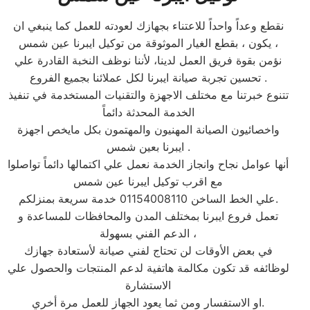
نقطع وعداً واحداً للاعتناء بجهازك لعودته للعمل كما ينبغي ان
يكون ، بقطع الغيار الموثوقة من توكيل ايبرنا عين شمس ،
نؤمن بقوة فريق العمل لدينا، لأننا نوظف النخبة القادرة علي
تحسين تجربة صيانة ايبرنا لكل عملائنا بجميع الفروع .
تتنوع خبرتنا مع مختلف الاجهزة والتقنيات المستخدمة في تنفيذ
الخدمة المحدثة دائماً
واخصائيون الصيانة المهنيون والمهتمون بكل مايخص اجهزة
ايبرنا بعين شمس .
أنها عوامل نجاح وانجاز الخدمة نعمل علي اكتمالها دائماً تواصلوا
مع اقرب توكيل ايبرنا عين شمس
علي الخط الساخن 01154008110 خدمة سريعة بمنزلكم.
تعمل فروع ايبرنا بمختلف المدن والمحافظات للمساعدة و
الدعم الفني بسهولة ،
في بعض الأوقات لن تحتاج لفني صيانة لأستعادة جهازك
لوظائفه قد تكون مكالمة هاتفية لدعم المنتجات والحصول علي
الاستشارة
او الاستفسار ومن ثما يعود الجهاز للعمل مرة أخري.