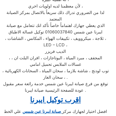
لأن معظمنا لديه اولويات اخري ،
لذا من الضروري تدراك ذلك سريعاً بالاتصال بمركز الصيانة
المعتمد
الذي يعطي جهازك اهتماماً خاصاً تأكد انك تتعامل مع صيانة
ايبرنا عين شمس 01060037840 توكيل غسالة الاطباق
، ثلاجة ، ميكروويف ، تكييفات الهواء ، المكانس ، الشاشات ،
LED – LCD ،
الديب فريزر
، المجفف ، مبرد المياة ، البوتاجازات ، افران البلت ان ،
غسالات الملابس تحميل امامي
، توب لودنج ، شاشة بلازما ، سخان المياة ، السخانات الكهربائية
، سخان الغاز .
توقع من فرع صيانة ايبرنا عين شمس خدمة رائعة سعر مقبول
. عودة للصفحة الرئيسية صيانة ايبرنا
اقرب توكيل ايبرنا
افضل اختيار لجهازك مركز
صيانة ايبرنا عين شمس
علي الخط