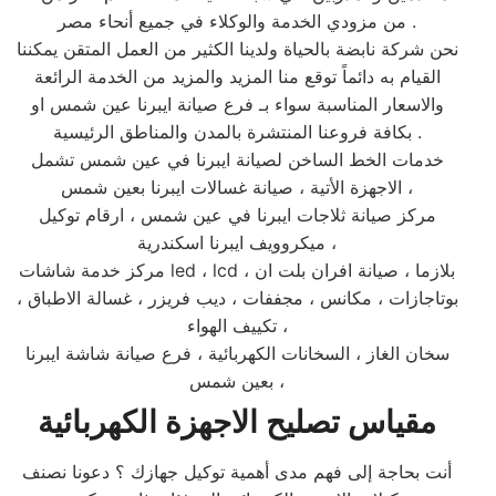
من مزودي الخدمة والوكلاء في جميع أنحاء مصر .
نحن شركة نابضة بالحياة ولدينا الكثير من العمل المتقن يمكننا
القيام به دائماً توقع منا المزيد والمزيد من الخدمة الرائعة
والاسعار المناسبة سواء بـ فرع صيانة ايبرنا عين شمس او
بكافة فروعنا المنتشرة بالمدن والمناطق الرئيسية .
خدمات الخط الساخن لصيانة ايبرنا في عين شمس تشمل
الاجهزة الأتية ، صيانة غسالات ايبرنا بعين شمس ،
مركز صيانة ثلاجات ايبرنا في عين شمس ، ارقام توكيل
ميكروويف ايبرنا اسكندرية ،
مركز خدمة شاشات led ، lcd بلازما ، صيانة افران بلت ان ،
بوتاجازات ، مكانس ، مجففات ، ديب فريزر ، غسالة الاطباق ،
تكييف الهواء ،
سخان الغاز ، السخانات الكهربائية ، فرع صيانة شاشة ايبرنا
بعين شمس ،
مقياس تصليح الاجهزة الكهربائية
أنت بحاجة إلى فهم مدى أهمية توكيل جهازك ؟ دعونا نصنف