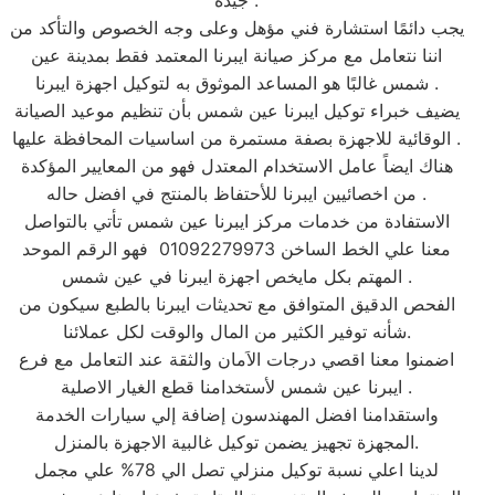
جيدة .
يجب دائمًا استشارة فني مؤهل وعلى وجه الخصوص والتأكد من
اننا نتعامل مع مركز صيانة ايبرنا المعتمد فقط بمدينة عين
شمس غالبًا هو المساعد الموثوق به لتوكيل اجهزة ايبرنا .
يضيف خبراء توكيل ايبرنا عين شمس بأن تنظيم موعيد الصيانة
الوقائية للاجهزة بصفة مستمرة من اساسيات المحافظة عليها .
هناك ايضاً عامل الاستخدام المعتدل فهو من المعايير المؤكدة
من اخصائيين ايبرنا للأحتفاظ بالمنتج في افضل حاله .
الاستفادة من خدمات مركز ايبرنا عين شمس تأتي بالتواصل
معنا علي الخط الساخن 01092279973 فهو الرقم الموحد
المهتم بكل مايخص اجهزة ايبرنا في عين شمس .
الفحص الدقيق المتوافق مع تحديثات ايبرنا بالطبع سيكون من
شأنه توفير الكثير من المال والوقت لكل عملائنا.
اضمنوا معنا اقصي درجات الاَمان والثقة عند التعامل مع فرع
ايبرنا عين شمس لأستخدامنا قطع الغيار الاصلية .
واستقدامنا افضل المهندسون إضافة إلي سيارات الخدمة
المجهزة تجهيز يضمن توكيل غالبية الاجهزة بالمنزل.
لدينا اعلي نسبة توكيل منزلي تصل الي 78% علي مجمل