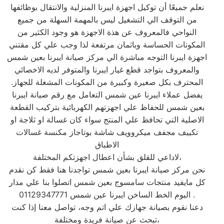
نعلم جميعًا أن توكيل اجهزة ايبرنا المنزلية والانتقال بوظائفها
من التوقف الي التشغيل ليس بالمهمة السهلة من جميع
النواحي فالمعروف عن هذة الاجهزة هو وجود الكثير من
المكونات الحساسة وباثمان مرتفعة لذا وجب علي كل مقتني
اجهزة ايبرنا التوجه مباشرة الي مركز صيانة ايبرنا بعين شمس
والمعروف بتواجد قطع غيار ايبرنا والمتوفر لديه الاخصائي
المحترف بكل صغيرة وكبيرة من المكونات المشغلة للجهاز.
يفضل عملاء ايبرنا عين شمس التعامل مع رقم صيانة ايبرنا
بعين شمس للحفاظ علي اجهزتهم الكهربائية بتركيب القطعة
الاصلية التي تحافظ علي المنتج سواء كان غسالة او ثلاجة او
تكييف مجفف ميكروويف شاشة بوتاجاز مكنسة غسالات
الاطباق
لاداعي للقلق بشأن اعطال اجهزتكم المختلفة،
نحن مركز صيانة ايبرنا بعين شمس تواجدنا هنا فقط كن نقدم
كل مايفيد منتجات سامسوج بعين شمس اتصلوا بنا علي مدار
اليوم الخط الساخن ايبرنا عين شمس 01129347771 .
دعنا نقوم بصيانة جهازك علي اتم وجه، تواصل معنا إذا كنت
تبحث عن صيانة فريدة ومختلفة،