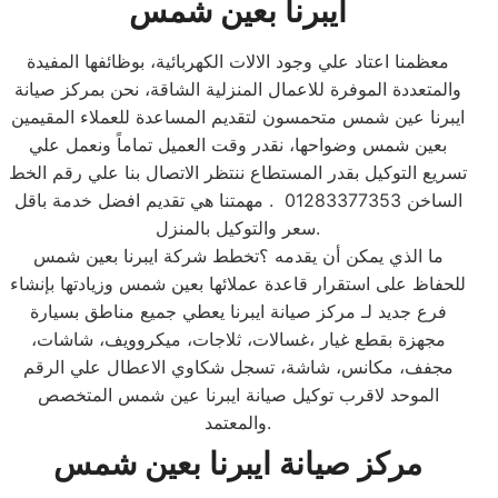
ايبرنا بعين شمس
معظمنا اعتاد علي وجود الالات الكهربائية، بوظائفها المفيدة
والمتعددة الموفرة للاعمال المنزلية الشاقة، نحن بمركز صيانة
ايبرنا عين شمس متحمسون لتقديم المساعدة للعملاء المقيمين
بعين شمس وضواحها، نقدر وقت العميل تماماً ونعمل علي
تسريع التوكيل بقدر المستطاع ننتظر الاتصال بنا علي رقم الخط
الساخن 01283377353 . مهمتنا هي تقديم افضل خدمة باقل
سعر والتوكيل بالمنزل.
ما الذي يمكن أن يقدمه ؟تخطط شركة ايبرنا بعين شمس
للحفاظ على استقرار قاعدة عملائها بعين شمس وزيادتها بإنشاء
فرع جديد لـ مركز صيانة ايبرنا يعطي جميع مناطق بسيارة
مجهزة بقطع غيار ،غسالات، ثلاجات، ميكروويف، شاشات،
مجفف، مكانس، شاشة، تسجل شكاوي الاعطال علي الرقم
الموحد لاقرب توكيل صيانة ايبرنا عين شمس المتخصص
والمعتمد.
مركز صيانة ايبرنا بعين شمس