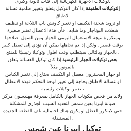
توكيلات الاجهزة الكهربائية إلى فئات ثانوية وكبرى.
إلتوكيلات الطفيفة
إذا كان التوكيل يتعلق بتغيير طلمبة غسالة
الاطباق
او تزويد شحنة التكييف او تغيير كاوتش باب الثلاجة او تنظيف
شعلات البوتاجاز وما شابه . فأن هذة الاعطال تعتبر صغيرة
ومتكررة نتيجة الاستعمال اليومي للجهاز ومن السهل اصلاجها
بوقت قصير . ولكن إذا تم تجاهلها يمكن أن تؤدي إلى تعطل كبير
بالجهاز وبالتالي سيتطلب وقت اطول وتوكيلا رئيسيًا للمنتج .
بعض توكيلات الجهاز الرئيسية
إذا كان توكيل الغسالة يتعلق
بالموتور مثلاً
او جهاز المجنترون معطل او التكييف يحتاج إلي تغيير الكباس
او غسالة الاطباق بحاجة إلي تغيير لوحة التحكم فهذة الاعطال
تعتبر توكيلات رئيسية ،
ولابد من فحص مكونات الجهاز بالكامل بمعرفة مهندسون مركز
صيانة ايبرنا بعين شمس لتحديد السبب الجذري للمشكلة
حتي لايتكرر العطل او يكون هناك احتمالية تلف القطعة الجديدة
المستبدلة .
توكيل ايبرنا عين شمس