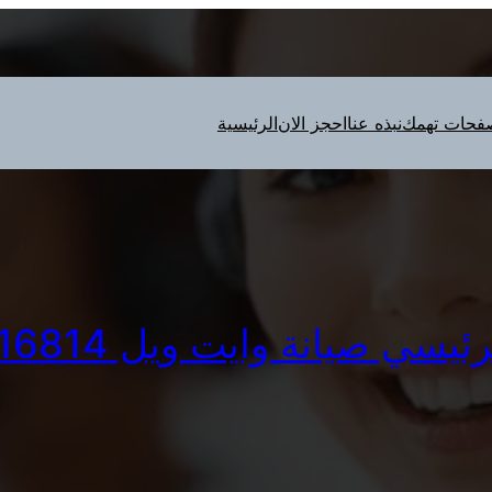
فحات تهمك
نبذه عنا
احجز الان
الرئيسية
سي صيانة وايت ويل 01010916814