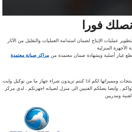
نصلك فورا
تطوير عمليات الإنتاج لضمان استدامة العمليات والتقليل من الآثار
قطع غيار أصلية وبشهادة ضمان معتمدة من
مراكز صيانة معتمدة
ات ومميزاتها لكم اذا كنتم تريدون شراء جهاز ما من توكيل وايت
ت ويل خدمه 24 ساعه , فى تلقى شكواكم , وايضا يصلكم الفنيين الى منزل لصيانه اجهزتكم . لدي مركز
فنية ومدربين