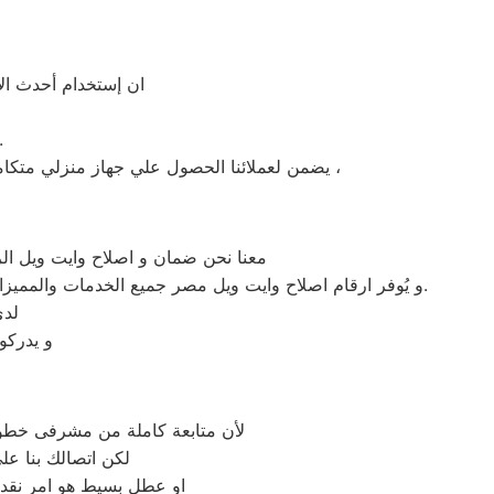
ان إستخدام أحدث الأ
» توافر قطع غيار وايت
يضمن لعملائنا الحصول علي جهاز منزلي متكامل يعمل بأعلى مستوى من الكفاءة التي ينتظرها عملائنا ولتعزيز الثقة في مركز صيانة وايت ويل مصر المعتمد بمصر ،
معنا نحن ضمان و اصلاح وايت ويل الر
و يُوفر ارقام اصلاح وايت ويل مصر جميع الخدمات والمميزات التي تُساهم في تحقيق راحة وأمان العملاء من خلال تخفيض أسعار تلك الخدمات والبُعد التام عن التكاليف المالية باهظة الثمن.
لدي
و يدركو
لأن متابعة كاملة من مشرفى خطوط 
لكن اتصالك بنا ع
او عطل بسيط هو امر نقدر