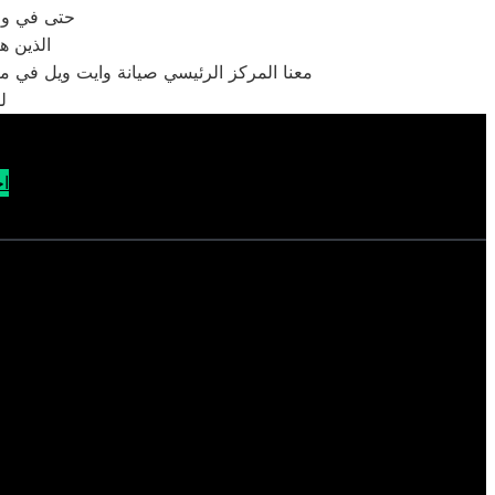
حتى في وقت
الذين ه
معنا المركز الرئيسي صيانة وايت ويل في مص
ل
اح