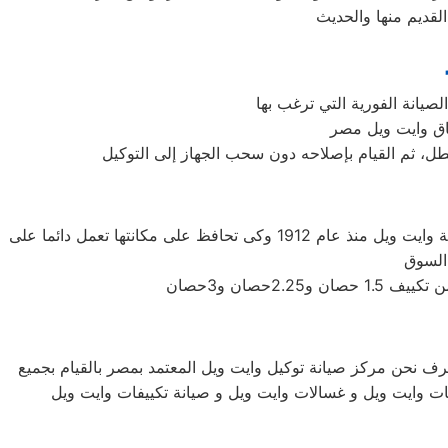
عطل، ثم القيام بإصلاحه دون سحب الجهاز إلى التوكيل
شركة وايت ويل اليابانيه من افضل الشركات التى توجد فى اسواق المكيفات وتوفر لنا افضل الاجهزه المنزليه التى تحتاجها، تأسست شركة وايت ويل منذ عام 1912 وكى تحافظ على مكانتها تعمل دائما على
شرف نحن مركز صيانة توكيل وايت ويل المعتمد بمصر بالقيام بجميع
جات وايت ويل و غسالات وايت ويل و صيانة تكييفات وايت ويل