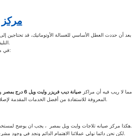
مركز ص
بعد أن حددت العطل الأساسي للغسالة الأوتوماتيك، قد تحتاجين إلى ط
التليفونات الوهمية لشركات صيانة غير معروفة، ما قد يعرضك لعمليات النصب.
في ما يلي جمعنا لك أرقام صيانة الغسالة الأوتوماتيك لأشهر الماركات في مصر:
مما لا ريب فيه أن مراكز
صيانة ديب فريزر وايت ويل
6
درج بمصر
وا
الواجهة المثالية للتعويل عليه والاستعانة به في ذلك العالم الكبير.
المعروفة للاستفادة من أفضل الخدمات المقدمة لإصلاح
هكذا مركز صيانه ثلاجات وايت ويل بمصر ، يجب ان يوضح لمستخدمى ثلاجات وايت ويل بمصر ان كلنا يعلم مدى اهمية الثلاجة بالمنزل ونحن لا ندخر جهدا كي نلبي جميع طلبات الصيانه لثلاجات وايت ويل.
لكن نحن دائما نولي عملائنا الاهتمام الدائم ونجد في وجود مشرفي مراقبة الجودة الاختيار الامثل لخروج اجهزة الثلاجات سواء من مركز الصيانه لثلاجات وايت ويل المعتمد بمصر او من منزل العميل.