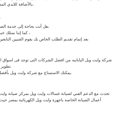
بالأضافة للايدي المدربة صاحبة الخبرة في كافة اعطال ثلاجات وايت ويل بجميع موديلاتها القديم منها والحديث،
ص
هل أنت بحاجة إلى خدمة الصيانة الفورية لغسالة الأطباق وايت ويل مصر لديك؟ نحن نمنحك خدمة الصيانة الفورية التي ترغب بها،
كما إننا نمتلك خبرة أكثر من 10 سنوات في خدمات إصلاحات كافة أنواع غسالات الأطباق وايت ويل مصر ،
بعد إتمام تقديم الطلب الخاص بك يقوم الفنيين التابع
تطوير الاجهزه التى تصنعها وتكون دقيقه ومتميزه لكى حتى تظل رقم 1 في السوق.
يمكنك الاستمتاع مع شركة وايت ويل بأفضل عروض تكييف وايت ويل والخصومات الدائمة على كافة الموديلات من تكييف 1.5 حصان و2.25حصان و3حصان.
تحدث مع الدعم الفني لصيانة غسالات وايت ويل بمركز صيانة وايت و
أعمال الصيانة الخاصة باجهزة وايت ويل الكهربائية بمصر حيث