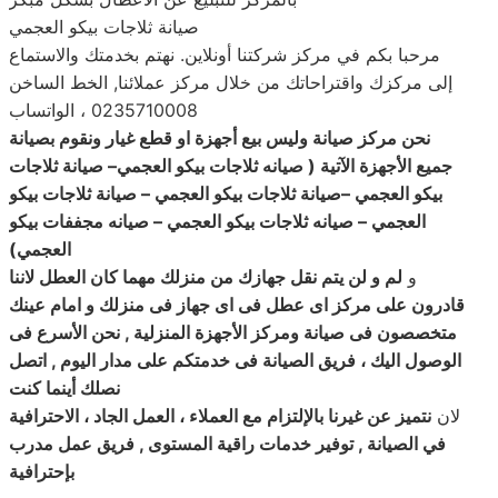
صيانة ثلاجات بيكو العجمي
مرحبا بكم في مركز شركتنا أونلاين. نهتم بخدمتك والاستماع
إلى مركزك واقتراحاتك من خلال مركز عملائنا, الخط الساخن
0235710008 ، الواتساب
نحن مركز صيانة وليس بيع أجهزة او قطع غيار ونقوم بصيانة
جميع الأجهزة الآتية ( صيانه ثلاجات بيكو العجمي
–
صيانة
ثلاجات
بيكو العجمي –صيانة ثلاجات بيكو العجمي – صيانة ثلاجات بيكو
العجمي – صيانه ثلاجات بيكو العجمي – صيانه مجففات بيكو
العجمي
)
و
لم و لن يتم نقل جهازك من منزلك مهما كان العطل لاننا
قادرون على مركز اى عطل فى اى جهاز فى منزلك و امام عينك
متخصصون فى صيانة ومركز الأجهزة المنزلية , نحن الأسرع فى
الوصول اليك ، فريق الصيانة فى خدمتكم على مدار اليوم , اتصل
نصلك أينما كنت
لان
نتميز عن غيرنا بالإلتزام مع العملاء ، العمل الجاد ، الاحترافية
في الصيانة , توفير خدمات راقية المستوى , فريق عمل مدرب
بإحترافية