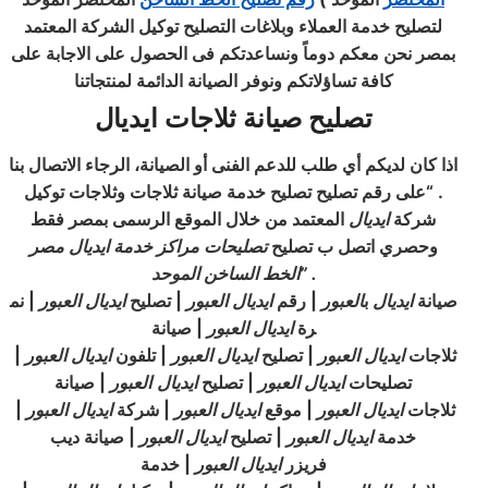
لتصليح خدمة العملاء وبلاغات التصليح توكيل الشركة المعتمد
بمصر نحن معكم دوماً ونساعدتكم فى الحصول على الاجابة على
كافة تساؤلاتكم ونوفر الصيانة الدائمة لمنتجاتنا
تصليح صيانة ثلاجات ايديال
اذا كان لديكم أي طلب للدعم الفنى أو الصيانة، الرجاء الاتصال بنا
. “على رقم تصليح تصليح خدمة صيانة ثلاجات وثلاجات توكيل
شركة
ايديال
المعتمد من خلال الموقع الرسمى بمصر فقط
وحصري اتصل ب تصليح
تصليحات مراكز خدمة ايديال مصر
الخط الساخن الموحد” .
صيانة
ايديال
ب
العبور
| رقم
ايديال
العبور
| تصليح
ايديال
العبور
| نم
رة
ايديال
العبور
| صيانة
ثلاجات
ايديال
العبور
| تصليح
ايديال
العبور
| تلفون
ايديال
العبور
|
تصليحات
ايديال
العبور
| تصليح
ايديال
العبور
| صيانة
ثلاجات
ايديال
العبور
| موقع
ايديال
العبور
| شركة
ايديال
العبور
|
خدمة
ايديال
العبور
| تصليح
ايديال
العبور
| صيانة ديب
فريزر
ايديال
العبور
| خدمة