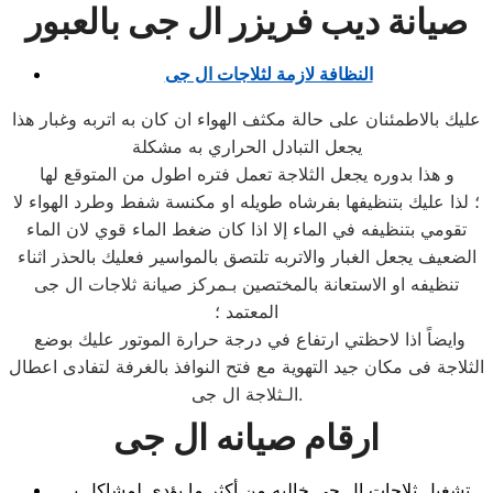
صيانة ديب فريزر ال جى بالعبور
النظافة لازمة لثلاجات ال جى
عليك بالاطمئنان على حالة مكثف الهواء ان كان به اتربه وغبار هذا
يجعل التبادل الحراري به مشكلة
و هذا بدوره يجعل الثلاجة تعمل فتره اطول من المتوقع لها
؛ لذا عليك بتنظيفها بفرشاه طويله او مكنسة شفط وطرد الهواء لا
تقومي بتنظيفه في الماء إلا اذا كان ضغط الماء قوي لان الماء
الضعيف يجعل الغبار والاتربه تلتصق بالمواسير فعليك بالحذر اثناء
تنظيفه او الاستعانة بالمختصين بـمركز صيانة ثلاجات ال جى
المعتمد ؛
وايضاً اذا لاحظتي ارتفاع في درجة حرارة الموتور عليك بوضع
الثلاجة فى مكان جيد التهوية مع فتح النوافذ بالغرفة لتفادى اعطال
الـثلاجة ال جى.
ارقام صيانه ال جى
تشغيل ثلاجات ال جى خاليه من أكثر ما يؤدى لمشاكل بـ