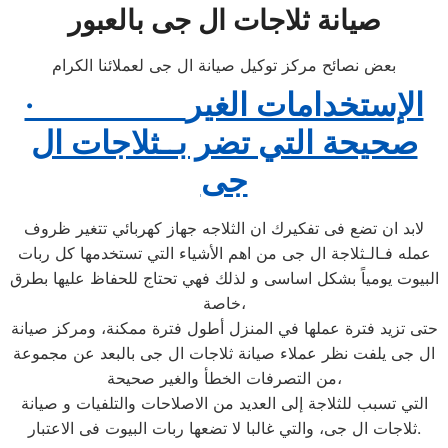
صيانة ثلاجات ال جى بالعبور
بعض نصائح مركز توكيل صيانة ال جى لعملائنا الكرام
· الإستخدامات الغير
صحيحة التي تضر بــثلاجات ال
جى
لابد ان تضع فى تفكيرك ان الثلاجه جهاز كهربائي تتغير ظروف
عمله فـالـثلاجة ال جى من اهم الأشياء التي تستخدمها كل ربات
البيوت يومياً بشكل اساسى و لذلك فهي تحتاج للحفاظ عليها بطرق
خاصة،
حتى تزيد فترة عملها في المنزل أطول فترة ممكنة، ومركز صيانة
ال جى يلفت نظر عملاء صيانة ثلاجات ال جى بالبعد عن مجموعة
من التصرفات الخطأ والغير صحيحة،
التي تسبب للثلاجة إلى العديد من الاصلاحات والتلفيات و صيانة
ثلاجات ال جى، والتي غالبا لا تضعها ربات البيوت فى الاعتبار.