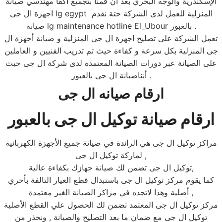
الإسكندرية والوجه البحري بعد أن قمنا بتجميع أكفأ مهندسي صيانة
اجهزة ال جى lg egypt المنزلية للعمل لدى الشركة حتة نقدم
صيانة lg maintenance hotline El_Ubour بالعبور .
تعمل الشركة على تصليح اجهزة ال جى المنزلية و صيانة أجهزة ال
جى المنزلية بكل سرعة و كفاءة حيث تم تدريب الفنيين و العاملين
على الصيانة عبر دورات الصيانة المعتمدة لدى شركة ال جى حيث
أنناصيانة ال جى بالعبور .
ارقام صيانه ال جى
ارقام صيانة توكيل ال جى بالعبور
مراكز توكيل ال جى هي الرائدة في صيانة جميع الأجهزة الكهربائية
لماركة توكيل ال جى ,
توكيل ال جى تضمن لك صيانة جهازك بكفاءة عالية,
كما يقوم مركز توكيل ال جى باستبدال قطع الغيار التالفة بأخري
أصلية وهذا لاتجده في مراكز الصيانة الغير معتمدة ,
مركز توكيل ال جى المعتمد تضمن لك الحصول علي القطع الأصلية
توكيل ال جى مع ضمان ما بعد التصليح والصيانة , ونحذر من