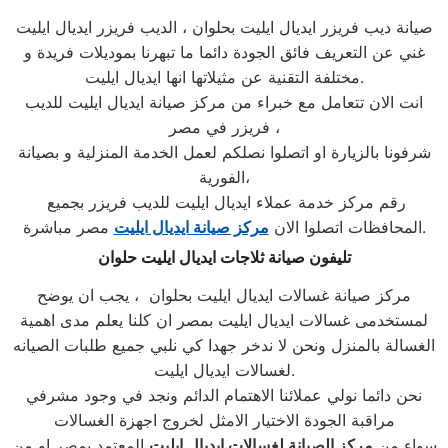
صيانة ديب فريزر ايديال ايليت بحلوان ، الديب فريزر ايديال ايليت
غني عن التعريف فائق الجودة دائما ما تبهرنا بموديلات فريدة و
مختلفة التقنية عن مثيلاتها انها ايديال ايليت.
انت الان تتعامل مع خبراء من مركز صيانة ايديال ايليت للديب
فريزر في مصر ،
شرفونا بالزيارة او اتصلوا نصلكم لعمل الخدمة المنزلية و بصيانة
الفورية،
رقم مركز خدمة عملاء ايديال ايليت للديب فريزر بجميع
مصر مباشرة.
المحافظات اتصلوا الان
مركز صيانة ايديال ايليت
تليفون صيانة ثلاجات ايديال ايليت حلوان
مركز صيانة غسالات ايديال ايليت بحلوان ، يجب ان يوضح
لمستخدمى غسالات ايديال ايليت بمصر ان كلنا يعلم مدى اهمية
الغسالة بالمنزل ونحن لا ندخر جهدا كي نلبي جميع طلبات الصيانه
لغسالات ايديال ايليت.
نحن دائما نولي عملائنا الاهتمام الدائم ونجد في وجود مشرفي
مراقبة الجودة الاختيار الامثل لخروج اجهزة الغسالات
سواء من
مركز الصيانة لغسالات ايديال ايليت
المعتمد بمصر او من