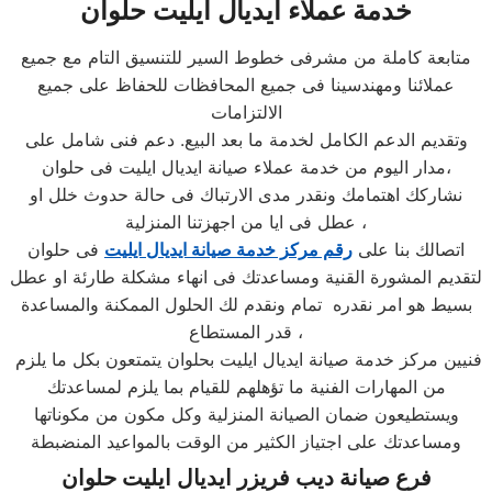
خدمة عملاء ايديال ايليت حلوان
متابعة كاملة من مشرفى خطوط السير للتنسيق التام مع جميع
عملائنا ومهندسينا فى جميع المحافظات للحفاظ على جميع
الالتزامات
وتقديم الدعم الكامل لخدمة ما بعد البيع. دعم فنى شامل على
مدار اليوم من خدمة عملاء صيانة ايديال ايليت فى حلوان،
نشاركك اهتمامك ونقدر مدى الارتباك فى حالة حدوث خلل او
عطل فى ايا من اجهزتنا المنزلية ،
اتصالك بنا على
رقم مركز خدمة صيانة ايديال ايليت
فى حلوان
لتقديم المشورة القنية ومساعدتك فى انهاء مشكلة طارئة او عطل
بسيط هو امر نقدره تمام ونقدم لك الحلول الممكنة والمساعدة
قدر المستطاع ،
فنيين مركز خدمة صيانة ايديال ايليت بحلوان يتمتعون بكل ما يلزم
من المهارات الفنية ما تؤهلهم للقيام بما يلزم لمساعدتك
ويستطيعون ضمان الصيانة المنزلية وكل مكون من مكوناتها
ومساعدتك على اجتياز الكثير من الوقت بالمواعيد المنضبطة
فرع صيانة ديب فريزر ايديال ايليت حلوان