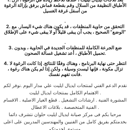
الأطباق النظيفة من السلال وقم بقطعة قماش برفق بإزالة الرغوة
من أسفل غرفة الغسيل
.
2. التحقق من حاوية المنظفات ، قد يكون هناك شيء اليسار. مع
“الوضع” الصحيح ، يجب أن يبقى قليلاً أو لا يبقى شيء على الإطلاق
.
3. ضع الجرعة الكاملة للمنظفات الجديدة في الحاوية ، وبدون
تحميل الأطباق ، أعد تشغيل غسالة الصحون.
4. انتظر حتى نهاية البرنامج ، وهناك وفقًا للنتائج. إذا كانت الرغوة لا
تزال مكونة ، فإنها ليست وسيلة ، ولكن إذا لم يكن هناك رغوة ،
فأنت تفهم نفسك.
نقدم الدعم الفني لمنتجات ايديال ايليت علي مدار اليوم .نوفر لكم
الاهتمام الكامل بمنتجات ايديال ايليت .
المشورة الفنية . ارشادات التشغيل . قطع الغيار الاصلية . الاقسام
الفنية المتخصصة . بلاغات الاعطال .
مرحبا بكم فى مركز صيانة ايديال ايليت حلوان نتشرف دائما
بخدمتكم بفريق كامل من الفنيين والمهندسين المدربين على اعلى
مستوى لخدمتكم.