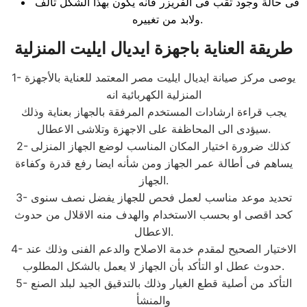
فى حالة وجود ثقب فى الفريزر فأنه يكون بهذا الشكل تالف
ولابد من تغييره.
طريقة العناية باجهزة ايديال ايليت المنزلية
1- يوصى مركز صيانة ايديال ايليت مصر المعتمد للعناية بالأجهزة
المنزلية الكهربائية انه
يجب قراءة ارشادات المستخدم المرفقة بالجهاز بعناية وذلك
سيؤدى الى المحاظفة على الاجهزة وتلاشى الاعطال.
2- كذلك ضرورة اختيار المكان المناسب لوضع الجهاز المنزلى
يساهم فى أطالة عمر الجهاز ومن شأنه ايضا رفع قدرة وكفاءة
الجهاز.
3- تحديد موعد مناسب لعمل فحص للجهاز يفضل نصف سنوى
كحد اقصى او بحسب الاستخدام والهدف منه الاقلال من حدوث
الاعطال.
4- الاختيار الصحيح لمقدم خدمة الاصلاح والدعم الفنى وذلك عند
حدوث عطل او التأكد بأن الجهاز لا يعمل بالشكل المطلوب.
5- التأكد من أصلية قطع الغيار وذلك بالتدقيق الجيد لبلد الصنع
والمنشأ