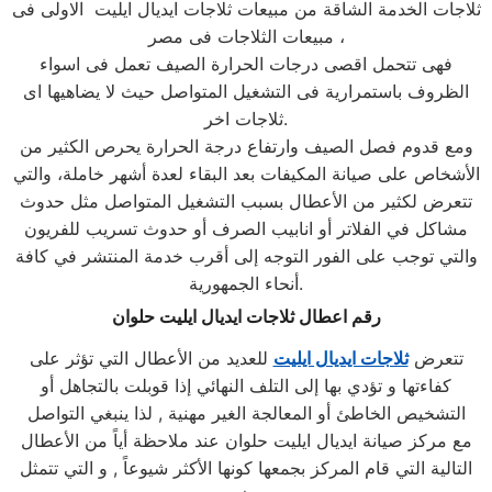
ثلاجات الخدمة الشاقة من مبيعات ثلاجات ايديال ايليت الاولى فى
مبيعات الثلاجات فى مصر ،
فهى تتحمل اقصى درجات الحرارة الصيف تعمل فى اسواء
الظروف باستمرارية فى التشغيل المتواصل حيث لا يضاهيها اى
ثلاجات اخر.
ومع قدوم فصل الصيف وارتفاع درجة الحرارة يحرص الكثير من
الأشخاص على صيانة المكيفات بعد البقاء لعدة أشهر خاملة، والتي
تتعرض لكثير من الأعطال بسبب التشغيل المتواصل مثل حدوث
مشاكل في الفلاتر أو انابيب الصرف أو حدوث تسريب للفريون
والتي توجب على الفور التوجه إلى أقرب خدمة المنتشر في كافة
أنحاء الجمهورية.
رقم اعطال ثلاجات ايديال ايليت حلوان
تتعرض
ثلاجات ايديال ايليت
للعديد من الأعطال التي تؤثر على
كفاءتها و تؤدي بها إلى التلف النهائي إذا قوبلت بالتجاهل أو
التشخيص الخاطئ أو المعالجة الغير مهنية , لذا ينبغي التواصل
مع مركز صيانة ايديال ايليت حلوان عند ملاحظة أياً من الأعطال
التالية التي قام المركز بجمعها كونها الأكثر شيوعاً , و التي تتمثل