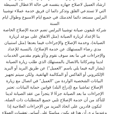
ارشاد العميل لاصلاح جهازه بنفسه في حالة الاعطال البسيطة
التي لا تستدعي القلق وتذكر دائما ان فريق خدمة عملاء توشيبا
البرلس مستعد دائما لخدمتك في جميع ايام الاسبوع وطوال ايام
السنة
شركة تليفون صيانة توشيبا البرلس تضم خدمة الإصلاح الخاصة
بنا الإعداد لزيارة الصيانة (مثل الاتفاق على موعد لزيارة
الصيانة)، وخدمة الإصلاح والإجراءات فيما بعدها (مثل استبيان
مدي رضاء المستهلك عن خدمة الإصلاح). بالنسبة للإعداد
والإجراءات في ما بعد سوف نقوم و/أو يقوم مقدمي الخدمات
لدينا وشركائنا بالاتصال بالمستهلك الذي طلب زيارة الصيانة
(يشار اليه فيما يلي باسم “العميل”) عن طريق البريد أو البريد
الإلكتروني أو الفاكس أو المكالمة الهاتفية. ولكن سيتم تجهيز
البيانات الشخصية الواردة من “العميل” في اتصال مع زيارة
الإصلاح تماشيا مع (إدراج البلد) قوانين حماية البيانات. تعتبر
الإجراءات ما بعد الصيانة جزءًا لا يتجزأ من عقد الصيانة لدينا
للتأكد من أن خدمة الإصلاح تلبي جميع المتطلبات ذات الصلة،
لنكون قادرين على اتخاذ المزيد من الإجراءات العلاجية إذا
وعندما نرى أن هذا قد يكون مناسبًا على أساس تعقيبات العملاء