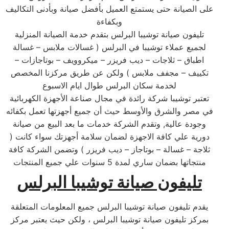
على الصيانة حتى يستمتع العميل بأفضل صيانة وبأدنى التكاليف
وبكفاءة
تليفون صيانة توشيبا البرلس بتقدم خدمة الصيانة المنزلية
لجميع عملاء توشيبا في البرلس ( غسالات ملابس – غسالة
اطباق – ثلاجات – ديب فريزر – ميكروويف – بوتاجازات –
تكييف – مجفف ملابس ) ولكن عن طريق مركزنا المخصص
لخدمة سكان البرلس طوال ايام الاسبوع
تعتبر توشيبا شركة رائدة في مجال صناعة الأجهزة الكهربائية
في مصر والشرق والأوسط حيث أن جميع أجهزتها تعمل بكفائه
وجودة عالية, وتقدم الشركة خدمات ما بعد البيع من صيانة
دورية علي كافة الاجهزة لضمان سلامة أجهزتك سواء كانت (
ثلاجة – غسالة – بوتاجاز – ديب فريزر ) وتضمن الشركة كافة
منتجاتها بضمان ساري لمدة 5 سنوات علي جميع المنتجات
تليفون صيانة توشيبا
البرلس
يقدم تليفون صيانة توشيبا البرلس جميع المعلومات المتعلقة
بمركز تليفون صيانة توشيبا البرلس ، ولكن حيث يعتبر مركز