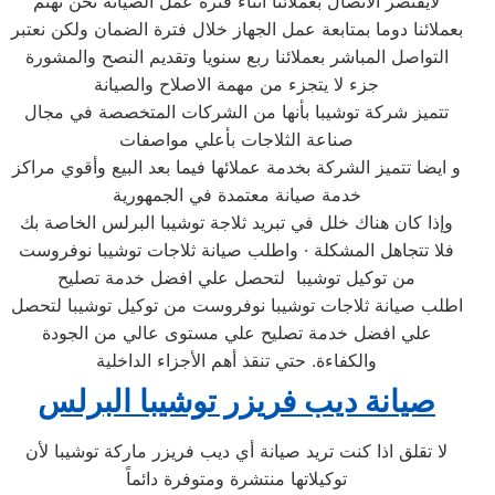
لايقتصر الاتصال بعملائنا اثناء فترة عمل الصيانة نحن نهتم
بعملائنا دوما بمتابعة عمل الجهاز خلال فترة الضمان ولكن نعتبر
التواصل المباشر بعملائنا ربع سنويا وتقديم النصح والمشورة
جزء لا يتجزء من مهمة الاصلاح والصيانة
تتميز شركة توشيبا بأنها من الشركات المتخصصة في مجال
صناعة الثلاجات بأعلي مواصفات
و ايضا تتميز الشركة بخدمة عملائها فيما بعد البيع وأقوي مراكز
خدمة صيانة معتمدة في الجمهورية
وإذا كان هناك خلل في تبريد ثلاجة توشيبا البرلس الخاصة بك
فلا تتجاهل المشكلة · واطلب صيانة ثلاجات توشيبا نوفروست
من توكيل توشيبا لتحصل علي افضل خدمة تصليح
اطلب صيانة ثلاجات توشيبا نوفروست من توكيل توشيبا لتحصل
علي افضل خدمة تصليح علي مستوى عالي من الجودة
والكفاءة. حتي تنقذ أهم الأجزاء الداخلية
صيانة ديب فريزر توشيبا
البرلس
لا تقلق اذا كنت تريد صيانة أي ديب فريزر ماركة توشيبا لأن
توكيلاتها منتشرة ومتوفرة دائماً