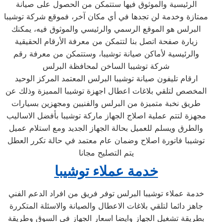
الرئيسية والموثوق فيها ستتمكن من الحصول على صيانة
ممتازة وخدمة لن تجدها في أي مكان آخر، فموقع شركة توشيبا
البرلس هو الموقع الرسمي والرئيسي والموثوق فيه، يمكنك
زيارة صفحة اتصل بنا لتتمكن من معرفة الأرقام الحقيقية
والرئيسية لأماكن صيانة توشيبا، وستتمكن من معرفة رقم
شركة توشيبا الساخن لمحافظة البرلس
ارقام تليفون صيانة توشيبا البرلس المعتمد المركز الوحيد
المخصص لتلقي بلاغات اعطال اجهزة توشيبا المميزة وذلك عن
طريق نخبة متميزة من البرلس والفنيين ومجهزين بسيارات
مجهزة لتتم عملية اصلاج الجهاز ماركة توشيبا بأفضل الاساليب
والطرق ويسلم للعميل بحالة الجهاز الجديد ومع استلام عميل
توشيبا فاتورة اصلاح وضمان عام معتمد في حالة تكرر العطل
يتم التصليح مجانا
خدمة عملاء توشيبا
خدمة عملاء توشيبا البرلس توفر فريق من افراد الدعم الفني
جاهز دائما لتلقي بلاغات الاعطال والصيانة والاسئلة المتكررة
بطريقة تشغيل الجهاز وايضا اسعار الجهاز في السوق وطريقة