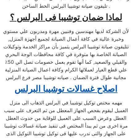
. تليفون صيانة توشيبا البرلس الخط الساخن
لماذا ضمان توشيبا
فى البرلس
؟
لأن الشركة لديها مهندسين وفنيين مهرة ومدربون علي مستوي
وخبرة عالية في كافة أعمال الصيانة لجميع أجهزة المنزل,
تتليفون صيانة توشيبا البرلس يتميز بأن مراكز الخدمة وتوكيلات
الصيانة الخاصة بها متوفرة في كافة محافظات الوجة البحري
والقبلي والصعيد, كما أنها تقوم بعمل خصومات تصل الي 50٪
علي قطع الغيار لعملائها الكرام وكافة اعمال الصيانة المنزلية
مجانية طوال فترة الضمان . صيانه توشيبا مصر فرع البرلس
اصلاح غسالات توشيبا
البرلس
مهمه مختص توكيل توشيبا في البرلس الذهاب الى منزل
العميل ليقوم بفحص الجهاز المعطل من ثم التعرف على سبب
العطل وعرض السبب على العميل للوقاية من حدوث العطل
مرة اخرى من ثم يبدأ المختص فى تنفيذ صيانة غسالات توشيبا
على الجهاز والتى تدرب عليها فى توكيل توشيبا التوكيل الذى