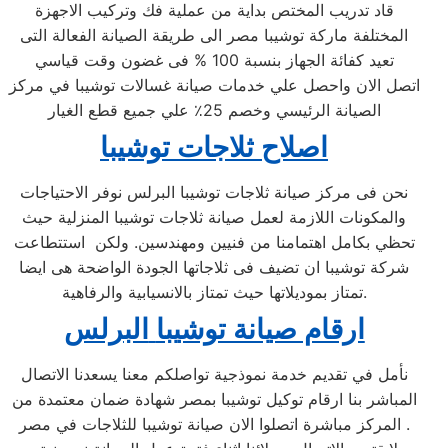
قاد تدريب المختص بداية من عملية فك وتركيب الاجهزة
المختلفة ماركة توشيبا مصر الى طريقة الصيانة الفعالة التى
تعيد كفائة الجهاز بنسبة 100 % فى غضون وقت قياسي
اتصل الان واحصل علي خدمات صيانة غسالات توشيبا في مركز
الصيانة الرئيسي وخصم 25٪ علي جميع قطع الغيار
اصلاح ثلاجات توشيبا
نحن فى مركز صيانة ثلاجات توشيبا البرلس نوفر الاحتياجات
والمكونات اللازمة لعمل صيانة ثلاجات توشيبا المنزلية حيث
تحظي بكامل اهتمامنا من فنيين ومهندسين. ولكن استتطاعت
شركة توشيبا ان تضيف فى ثلاجاتها الجودة الواضحة هى ايضا
تمتاز بموديلاتها حيث تمتاز بالانسيابية والرفاهية.
ارقام صيانة توشيبا
البرلس
نأمل في تقديم خدمة نموذجية تواصلكم معنا يسعدنا الاتصال
المباشر بنا ارقام توكيل توشيبا بمصر شهادة ضمان معتمدة من
المركز مباشرة اتصلوا الان صيانة توشيبا للثلاجات في مصر .