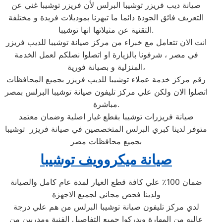
صيانة ديب فريزر توشيبا البرلس لأن فريزر توشيبا غني عن
التعريف فائق الجودة دائما ما تبهرنا بموديلات فريدة و مختلفة
التقنية عن مثيلاتها انها توشيبا.
انت الان تتعامل مع خبراء من مركز صيانة توشيبا للديب فريزر
في مصر ، شرفونا بالزيارة او اتصلوا نصلكم لعمل الخدمة
المنزلية و بصيانة فورية،
رقم مركز خدمة عملاء توشيبا للديب فريزر بجميع المحافظات
اتصلوا الان ولكن علي مركز تليفون صيانة توشيبا البرلس بمصر
مباشرة.
صيانة فريزرات توشيبا بقطع غيار اصلية وضمان معتمد
متوفر لدينا كبري البرلس المتخصصين في صيانة فريزر توشيبا
بجميع محافظات مصر
صيانة ميكروويف توشيبا
ضمان 100٪ علي كافة قطع الغيار لمدة عام كامل والصيانة
ولدينا فحص مجاني لجميع الاجهزة
لدي مركز تليفون صيانة توشيبا البرلس من هم علي درجة
عاليه من المهارة ويدركوا جميع التفاصيل الفنية ومدربين من