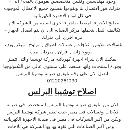
– وجود مهندسيين وفنيين متخصصين يقومون بالمجئ الى
منزلك فور الاتصال بنا ويقوموا بتصليح جميع الاعطال الموجوده
فى كل انواع الاجهزة الكهربائية
– تصليح الاجزاء المعطلة باجزاء اخرى اصليه من الشركة الام
– تكاليف النقل يتحملها مركز الصيانه الى ان يتم ايصال الجهاز
مره اخرى الى منزلك
غسالات ملابس , ثلاجات , غسالات اطباق , مراوح , ميكروويف ,
بوتوجازات , افران , مبردات مياة .
يمكنك الان شراء اجهزة كهربائيه ماركة توشيبا والتى تتميز
بجودة المنتجات وانها صنعت على مستوى عالى من التكنولوجيا
اتصل الان علي رقم تليفون صيانة توشيبا البرلس
01220261030
اصلاح توشيبا
البرلس
الان من تتليفون صيانة توشيبا البرلس المتخصص فى صيانة
ثلاجات وغسالات فى مصر حيث تعتبر شركة توشيبا البرلس
ولكن من اكبر الشركات فى مصر فى صيانة الاجهزة الكهربائيه
, ومن اكبر الصناعات التى تقوم بها بها الشركة هى ثلاجات