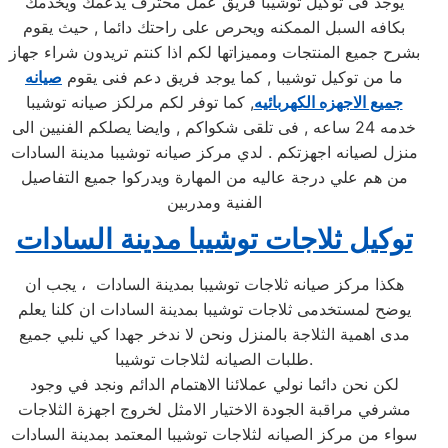
يوجد فى توكيل توشيبا فريق عمل محترف يدعمك ويخدمك
بكافه السبل الممكنه ويحرص على راحتك دائما , حيث يقوم
بشرح جميع المنتجات ومميزاتها لكم اذا كنتم تريدون شراء جهاز
ما من توكيل توشيبا , كما يوجد فريق دعم فنى يقوم
صيانه
جميع الاجهزه الكهربائيه
, كما توفر لكم مرلكز صيانه توشيبا
خدمه 24 ساعه , فى تلقى شكواكم , وايضا يصلكم الفنيين الى
منزل لصيانه اجهزتكم . لدي مركز صيانه توشيبا مدينة السادات
من هم علي درجة عاليه من المهارة ويدركوا جميع التفاصيل
الفنية ومدربين
توكيل ثلاجات توشيبا مدينة السادات
هكذا مركز صيانه ثلاجات توشيبا بمدينة السادات ، يجب ان
يوضح لمستخدمى ثلاجات توشيبا بمدينة السادات ان كلنا يعلم
مدى اهمية الثلاجة بالمنزل ونحن لا ندخر جهدا كي نلبي جميع
طلبات الصيانه لثلاجات توشيبا.
لكن نحن دائما نولي عملائنا الاهتمام الدائم ونجد في وجود
مشرفي مراقبة الجودة الاختيار الامثل لخروج اجهزة الثلاجات
سواء من مركز الصيانه لثلاجات توشيبا المعتمد بمدينة السادات