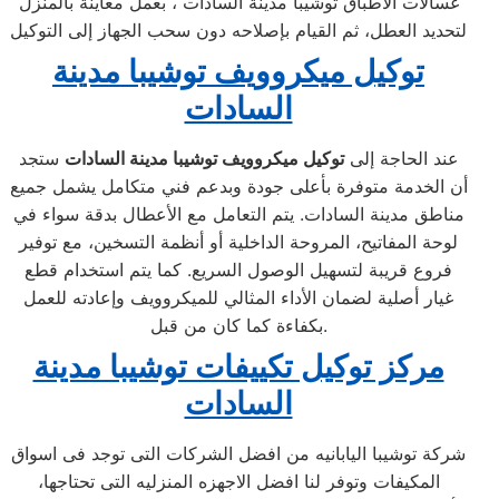
غسالات الاطباق توشيبا مدينة السادات ، بعمل معاينة بالمنزل
لتحديد العطل، ثم القيام بإصلاحه دون سحب الجهاز إلى التوكيل
توكيل ميكروويف توشيبا مدينة
السادات
عند الحاجة إلى
توكيل ميكروويف توشيبا مدينة السادات
ستجد
أن الخدمة متوفرة بأعلى جودة وبدعم فني متكامل يشمل جميع
مناطق مدينة السادات. يتم التعامل مع الأعطال بدقة سواء في
لوحة المفاتيح، المروحة الداخلية أو أنظمة التسخين، مع توفير
فروع قريبة لتسهيل الوصول السريع. كما يتم استخدام قطع
غيار أصلية لضمان الأداء المثالي للميكروويف وإعادته للعمل
بكفاءة كما كان من قبل.
مركز توكيل تكييفات توشيبا مدينة
السادات
شركة توشيبا اليابانيه من افضل الشركات التى توجد فى اسواق
المكيفات وتوفر لنا افضل الاجهزه المنزليه التى تحتاجها،