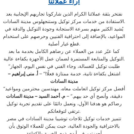
آراء عملائنا
نفتخر بثقة عملائنا الكرام الذين شاركونا تجاربهم الإيجابية بعد
الاستفادة من خدمات مركز توكيل وستنجهلوس مدينة السادات.
يُشيد الكثير منهم بسرعة الاستجابة وجودة التوكيل والدقة في
المواعيد، بالإضافة إلى احترافية الفنيين وحرصهم على استخدام
قطع غيار أصلية.
كما عبّر عدد من العملاء عن رضاهم الكامل بخدمة ما بعد
التوكيل والمتابعة المستمرة لضمان عمل الأجهزة بكفاءة عالية.
“طلبت توكيل للغسالة، وجاء الفني في نفس اليوم، الجهاز
اشتغل بكفاءة تانية، خدمة ممتازة فعلًا!” –
أ. منى إبراهيم –
مدينة السادات
“أفضل مركز توكيل اتعاملت معاه، مهندسين محترمين ومواعيد
دقيقة، وأنصح أي حد بيهم.” –
م. أحمد السيد – مدينة السادات
رضاكم هو هدفنا الأول، ونعمل دائمًا على تقديم تجربة توكيل
ترتقي لتوقعاتكم.
تتميز خدمات توكيل ثلاجات توشيبا مدينة السادات في مصر
بالاحترافية والجودة العالية، حيث يمكن للعملاء الوثوق بأن
أجهزتهم في أيدي ذوي الخبرة والكفاءة