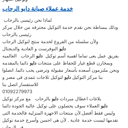
خدمة عملاء صيانة دايو الرحاب
لماذا نحن رئيسى بالرحاب
وذلك ببساطة نحن نقدم خدمة التوكيل محترفه من خلال مركز
رئيسى بالرحاب
ولأن سلسله من الفروع لخدمة منتج لتوكيل الرحاب
دايو
النوفرست و العادية والديجتال
بفريق عمل يعى تماما اهمية أسم توكيل
دايو
الرحاب العالميه
وبمخازن قطع غيار للحفاظ على منتجات
دايو
دائما بالمقدمه
ونحن ملتزمون أسعده بأسعار مقبولة وترضى يحب دائما. اتصلوا
بنا مركز التوكيل
دايو
لتوكيل ثلاجات تتمدى فى مصر و
للاستفسار اتصل بنا
01092279973
بلاغات اعطال مبردات
دايو
بالرحاب مع مركز توكيل
دايو
العملاء سوف يحصلون على توكيل عالية الجودة دائما
وليس فقط أفضل.لأن منتجات الاجهزة المنزلية فالخدمة التى
نقدمها ليست خدمة عادية . لأن هى احسن وأسرع خدمة توكيل
فى الرحاب