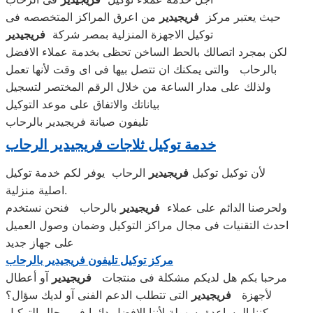
حيث يعتبر مركز
فريجيدير
من اعرق المراكز المتخصصه فى
توكيل الاجهزة المنزلية بمصر شركة
فريجيدير
لكن بمجرد اتصالك بالحط الساخن تحظى بخدمة عملاء الافضل
بالرحاب والتى يمكنك ان تتصل بيها فى اى وقت لأنها تعمل
ولذلك على مدار الساعة من خلال الرقم المختصر لتسجيل
بياناتك والاتفاق على موعد التوكيل
تليفون صيانة فريجيدير بالرحاب
خدمة توكيل ثلاجات فريجيدير الرحاب
لأن توكيل توكيل
فريجيدير
الرحاب يوفر لكم خدمة توكيل
اصلية منزلية.
ولحرصنا الدائم على عملاء
فريجيدير
بالرحاب فنحن نستخدم
احدث التقنيات فى مجال مراكز التوكيل وضمان وصول العميل
على جهاز جديد
مركز توكيل تليفون فريجيدير بالرحاب
مرحبا بكم هل لديكم مشكلة فى منتجات
فريجيدير
آو أعطال
لأجهزة
فريجيدير
التى تتطلب الدعم الفنى آو لديك سؤال؟
يمكننا المساعدة بسهولة لأننا الافضل دائما فى مجال التوكيل