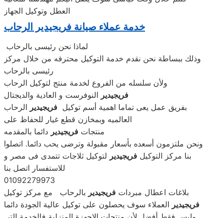
العطل وتوكيل الجهاز
خدمة عملاء صيانة فريجيدير الرحاب
لماذا نحن رئيسى بالرحاب
وذلك ببساطة نحن نقدم خدمة التوكيل محترفه من خلال مركز
رئيسى بالرحاب
ولأن سلسله من الفروع لخدمة منتج لتوكيل الرحاب
فريجيدير
النوفرست و العادية والديجتال
بفريق عمل يعى تماما اهمية أسم توكيل
فريجيدير
الرحاب
العالميه وبمخازن قطع غيار للحفاظ على
منتجات
فريجيدير
دائما بالمقدمه
ونحن ملتزمون أسعده بأسعار مقبولة وترضى يحب دائما. اتصلوا
بنا مركز التوكيل
فريجيدير
لتوكيل ثلاجات تتمدى فى مصر و
للاستفسار اتصل بنا
01092279973
بلاغات اعطال مبردات
فريجيدير
بالرحاب مع مركز توكيل
فريجيدير
العملاء سوف يحصلون على توكيل عالية الجودة دائما
وليس فقط أفضل.لأن منتجات الاجهزة المنزلية فالخدمة التى