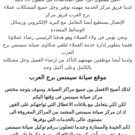
لدينا فريق مركز الخدمة مهمته توفير وحل جميع المشكلات عملاء
برج العرب فريق مركز
الإتصال يستطيع أيضا التعامل مع البريد الإلكتروني ورسائل
الوسائط المتعددة
ونحن نؤمن في ولاء العملاء وهو هدفنا الرئيسي رضاء عملاؤنا
فقمنا بتطوير إدارة خدمة العملاء لتلقي شكاوى صيانة سيمنس برج
العرب
ولدينا أيضا موظفين مهمتهم التأكد من إرضاء العميل وحل مشكلته
بالكامل وعلى أكمل وجه
موقع صيانة
سيمنس
برج العرب
لذلك أصبح الافضل بين جميع مراكز الصيانة, وسوف يتوجه مختص
مركز صيانة سيمنس فى وقتها اليكم
لكن لكي يتعامل مع بلاغات الاعطال التي تواجهكم على الفور
اذ ان مركز صيانة سيمنس المعتمد من المراكز المعروفة الى
مستوى عالى بالخدمات التي يوفرها
لكم الجيدة والممتازة وعندما تتصلون بـرقم توكيل صيانة سيمنس
سوف تجربون بأنفسكم هذه النتائج التي سبق ذكرها على الفور