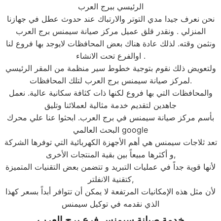
الرئيسي ببرج العرب
نحن نعرف جيدا مدي التوتر والارتباك عند حدوث عطل في جهازنا
المنزلي . ونقدر قلق عميل مركز صيانة سيمنس برج العرب
ونثمن وقته. لذلك عادة هناك بعض المحافظات لايوجد بها فروع لنا
اوالفرع تحت الانشاء .
ولتعويض ذلك نقوم بتوجية خطوط سير منظمة من المقر الرئيسي
لمركز صيانة سيمنس برج العرب لتلك المحافظات.
والمحافظات التي بها فروع لكنها ذات كثافة سكانية عالية. نعمل
جاهدين لتقديم خدمة مثالية لعملائنا وتليق
بأسم مركز صيانة سيمنس في برج العرب. ابحثوا عنا علي محرك
البحث العالمي google
تعد ثلاجات سيمنس هي أهم الأجهزة الكهربائية التي توفرها الشركة
و أكثرها مبيعاً بين بقية المنتجات الأخرى,
لأنها قوية جداً في عمليات التبريد و تتضمن بعض التقنيات المتميزة
كتقنية الانفلتر,
لأن مثل هذه الإمكانيات المرتفعة لا يمكن أن تتوافر أبداً بسعر كهذا
الذي نقدمه في توكيل سيمنس
خدمة صيانة
سيمنس
فرع
برج العرب