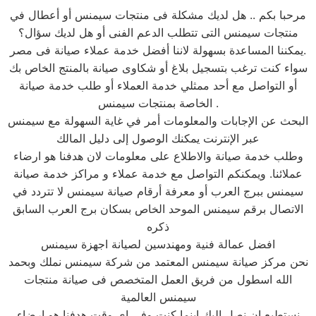
مرحبا بكم .. هل لديك مشكلة فى منتجات سيمنس أو أعطال في
منتجات سيمنس التى تتطلب الدعم الفنى أو هل لديك سؤال؟
يمكننا المساعدة بسهولة لاننا أفضل خدمة عملاء صيانة فى مصر.
سواء كنت ترغب بتسجيل بلاغ أو شكاوى صيانة بالمنتج الخاص بك
أو التواصل مع أحد ممثلي خدمة العملاء أو طلب خدمة صيانة
الخاصة بمنتجات سيمنس .
البحث عن الإجابات والمعلومات أمر في غاية السهولة مع سيمنس
عبر الإنترنت يمكنك الوصول إلى دليل المالك
وطلب خدمة صيانة والاطلاع على معلومات لان هدفنا هو ارضاء
عملائنا. ويمكنكم التواصل مع خدمة عملاء و مراكز خدمة صيانة
سيمنس ببرج العرب أو معرفة أرقام صيانة سيمنس لا تتردد في
الاتصال برقم سيمنس الموحد الخاص بسكان برج العرب السابق
ذكره
افضل عمالة فنية ومهندسين لصيانة اجهزة سيمنس
نحن مركز صيانة سيمنس المعتمد من شركة سيمنس نملك وبحمد
الله اسطول من فريق العمل المتخصص فى صيانة منتجات
سيمنس العالمية
نستطيع ان نصل اليك اينما كنت وفى اى وقت هدفنا هو ارضاء