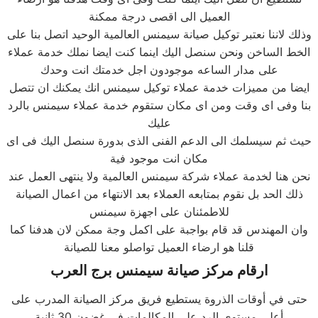
العميل الى اقصى درجة ممكنة
وذلك لاننا نعتبر توكيل صيانة سيمنس العالمية الوحيد اتصل بنا على
الخط الساخن ونحن سنصل اليك اينما كنت ايضا نملك خدمة عملاء
على مدار الساعه موجودون اجل خدمتك انت وحدك
ايضا من مميزات خدمة عملاء توكيل سيمنس انك يمكنك ان تتصل
بنا وفى اى وقت ومن اى مكان ستقوم خدمة عملاء سيمنس بالرد
عليك
حيث ثم سيسلمك الى الدعم الفنى الذى بدورة سنصل اليك فى اى
مكان انت موجود فية
نحن هنا لخدمة عملاء شركة سيمنس العالمية ولا ينتهى العمل عند
ذلك الحد بل نقوم بمتابعه العملاء بعد الانتهاء من اعمال الصيانة
للاطمئنان على اجهزة سيمنس
وان المهندس قد قام بواجبة على اكمل وجة ممكن لان هدفنا كما
قلنا هو ارضاء العميل تواصلو معنا للصيانة
ارقام مركز صيانة
سيمنس
برج العرب
حتى في أوقات الذروة يستطيع فريق مركز الصيانة المدرب على
أعلى مستوى الرد على المكالمات في غضون 30 ثانية