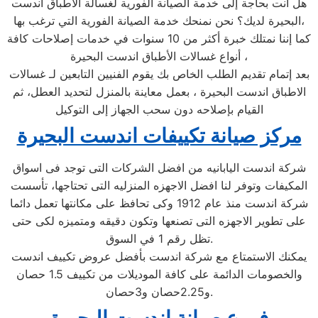
هل أنت بحاجة إلى خدمة الصيانة الفورية لغسالة الأطباق اندست
البحيرة لديك؟ نحن نمنحك خدمة الصيانة الفورية التي ترغب بها،
كما إننا نمتلك خبرة أكثر من 10 سنوات في خدمات إصلاحات كافة
أنواع غسالات الأطباق اندست البحيرة ،
بعد إتمام تقديم الطلب الخاص بك يقوم الفنيين التابعين لـ غسالات
الاطباق اندست البحيرة ، بعمل معاينة بالمنزل لتحديد العطل، ثم
القيام بإصلاحه دون سحب الجهاز إلى التوكيل
مركز صيانة تكييفات اندست البحيرة
شركة اندست اليابانيه من افضل الشركات التى توجد فى اسواق
المكيفات وتوفر لنا افضل الاجهزه المنزليه التى تحتاجها، تأسست
شركة اندست منذ عام 1912 وكى تحافظ على مكانتها تعمل دائما
على تطوير الاجهزه التى تصنعها وتكون دقيقه ومتميزه لكى حتى
تظل رقم 1 في السوق.
يمكنك الاستمتاع مع شركة اندست بأفضل عروض تكييف اندست
والخصومات الدائمة على كافة الموديلات من تكييف 1.5 حصان
و2.25حصان و3حصان.