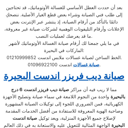
بعد أن حددت العطل الأساسي للغسالة الأوتوماتيك، قد تحتاجين
إلى طلب فني الصيانة وشراء بعض قطع الغيار الأصلية. ننصحكِ
دائمًا بالتأكد من أرقام الصيانة، إذ ينتشر عبر الإنترنت بعض
الإعلانات وأرقام التليفونات الوهمية لشركات صيانة غير معروفة،
ما قد يعرضك لعمليات النصب.
في ما يلي جمعنا لك أرقام صيانة الغسالة الأوتوماتيك لأشهر
الماركات في البحيرة:
الخط الساخن لصيانة غسالات ملابس اندست 01210999852.
اندست 01096922100.
صيانة غسالات
صيانة ديب فريزر اندست البحيرة
مما لا ريب فيه أن مراكز
صيانة ديب فريزر اندست
6
درج
بالبحيرة
واحدة من النجوم اللامعة في سماء صيانة وتصليح الأجهزة
الكهربائية، فمن الضروري اللجوء إلى توكيلات الصيانة المشهورة
وصاحبة الهوية المعروفة للاستفادة من أفضل الخدمات المقدمة
لإصلاح جميع الأجهزة المنزلية، ويعد توكيل
صيانة
اندست
البحيرة
الواجهة المثالية للتعويل عليه والاستعانة به في ذلك العالم