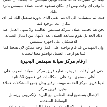
بنا وفى اى وقت ومن اى مكان ستقوم خدمة عملاء سيمنس بالرد
عليك
حيث ثم سيسلمك الى الدعم الفنى الذى بدورة سنصل اليك فى اى
مكان انت موجود فية
نحن هنا لخدمة عملاء شركة سيمنس العالمية ولا ينتهى العمل عند
ذلك الحد بل نقوم بمتابعه العملاء بعد الانتهاء من اعمال الصيانة
للاطمئنان على اجهزة سيمنس
وان المهندس قد قام بواجبة على اكمل وجة ممكن لان هدفنا كما
قلنا هو ارضاء العميل تواصلو معنا للصيانة
ارقام مركز صيانة
سيمنس
البحيرة
حتى في أوقات الذروة يستطيع فريق مركز الصيانة المدرب على
أعلى مستوى الرد على المكالمات في غضون 30 ثانية
لدينا فريق مركز الخدمة مهمته توفير وحل جميع المشكلات عملاء
البحيرة فريق مركز
الإتصال يستطيع أيضا التعامل مع البريد الإلكتروني ورسائل
الوسائط المتعددة
ونحن نؤمن في ولاء العملاء وهو هدفنا الرئيسي رضاء عملاؤنا