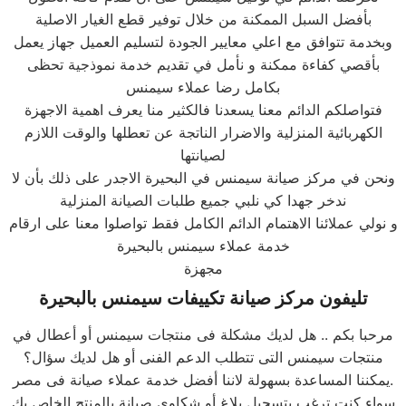
بأفضل السبل الممكنة من خلال توفير قطع الغيار الاصلية
وبخدمة تتوافق مع اعلي معايير الجودة لتسليم العميل جهاز يعمل
بأقصي كفاءة ممكنة و نأمل في تقديم خدمة نموذجية تحظى
بكامل رضا عملاء سيمنس
فتواصلكم الدائم معنا يسعدنا فالكثير منا يعرف اهمية الاجهزة
الكهربائية المنزلية والاضرار الناتجة عن تعطلها والوقت اللازم
لصيانتها
ونحن في مركز صيانة سيمنس في البحيرة الاجدر على ذلك بأن لا
ندخر جهدا كي نلبي جميع طلبات الصيانة المنزلية
و نولي عملائنا الاهتمام الدائم الكامل فقط تواصلوا معنا على ارقام
خدمة عملاء سيمنس بالبحيرة
مجهزة
تليفون مركز صيانة تكييفات
سيمنس
ب
البحيرة
مرحبا بكم .. هل لديك مشكلة فى منتجات سيمنس أو أعطال في
منتجات سيمنس التى تتطلب الدعم الفنى أو هل لديك سؤال؟
يمكننا المساعدة بسهولة لاننا أفضل خدمة عملاء صيانة فى مصر.
سواء كنت ترغب بتسجيل بلاغ أو شكاوى صيانة بالمنتج الخاص بك