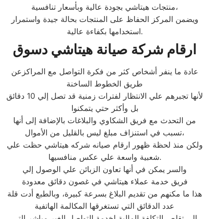
منتجات هيتاشي بجودة عالية وبأسعار تنافسية،
ويضمن المركز الحفاظ على المنتجات بحالة جيدة واستمرار
استخدامها بكفاءة عالية.
ارقام شركة صيانة هيتاشي دسوق
عادة ما ينفر أشخاص كثر من فكرة التواصل مع المراكزعن
طريق الخطوط الساخنة
لأنها تجبرهم علي الانتظار لفترات زمنية قد تصل إلي 10 دقائق
بل وأكثر حتي يتمكنوا
من التحدث مع فريق الشكاوي والبلاغات بالإضافة إلى أنها
تسبب في استنزاف مبلغ ليس بالقليل من الأموال،
ولكن منذ لحظة ظهور ارقام صيانه شركه هيتاشي حظت علي
شعبية واسعة علي عكس منافسيها.
والسر يمكن في أنها تعاون الزبائن علي الوصول إلي
فريق خدمة عملاء هيتاشي في غصون دقائق معدودة
هذا ما مكنهم من تقديم البلاغ بسرعة كبيرة، وبالطبع أدت قلة
عدد الدقائق التي تستغرقها المكالمة الهاتفية
إلي تقلص التكلفة المالية لخدمة التواصل الغير مباشر التي