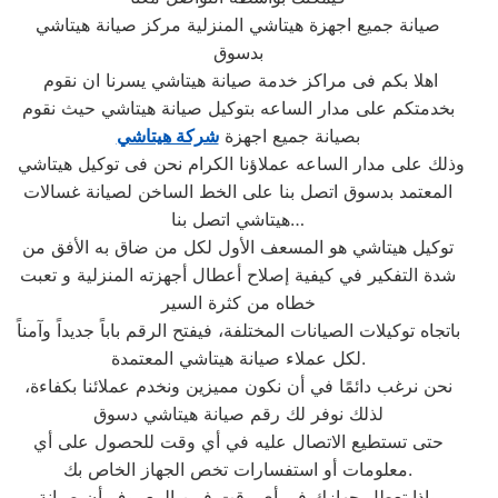
صيانة جميع اجهزة هيتاشي المنزلية مركز صيانة هيتاشي
بدسوق
اهلا بكم فى مراكز خدمة صيانة هيتاشي يسرنا ان نقوم
بخدمتكم على مدار الساعه بتوكيل صيانة هيتاشي حيث نقوم
بصيانة جميع اجهزة
شركة هيتاشي
وذلك على مدار الساعه عملاؤنا الكرام نحن فى توكيل هيتاشي
المعتمد بدسوق اتصل بنا على الخط الساخن لصيانة غسالات
هيتاشي اتصل بنا…
توكيل هيتاشي هو المسعف الأول لكل من ضاق به الأفق من
شدة التفكير في كيفية إصلاح أعطال أجهزته المنزلية و تعبت
خطاه من كثرة السير
باتجاه توكيلات الصيانات المختلفة، فيفتح الرقم باباً جديداً وآمناً
لكل عملاء صيانة هيتاشي المعتمدة.
نحن نرغب دائمًا في أن نكون مميزين ونخدم عملائنا بكفاءة،
لذلك نوفر لك رقم صيانة هيتاشي دسوق
حتى تستطيع الاتصال عليه في أي وقت للحصول على أي
معلومات أو استفسارات تخص الجهاز الخاص بك.
وإذا تعطل جهازك في أي وقت فمن المعروف أن صيانة