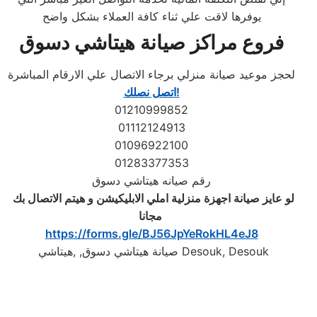
يوفرها لاقت علي ثناء كافة العملاء بشكل واضح
فروع مراكز صيانة هيتاشي دسوق
لحجز موعيد صيانة منزلي برجاء الاتصال علي الارقام المباشرة
اتصل نصلك!
01210999852
01112124913
01096922100
01283377353
رقم صيانه هيتاشي دسوق
لو عايز صيانة اجهزة منزلية املي الابليكيشن و هيتم الاتصال بك
‎
مجانا
https://forms.gle/BJ56JpYeRokHL4eJ8
صيانة هيتاشي دسوق, ,هيتاشي Desouk, Desouk