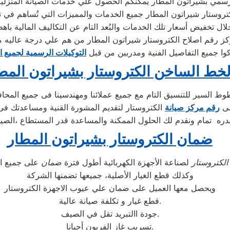
سمي بشيراتون المطار يمكنكم الحصول علي خدمات الصيانة المنزلية لل
لكتروستار شيراتون المطار جميع الخدمات والمميزات التي تُساهم في ت
ز رقم اصلاح الكتروستار شيراتون المطار من هم علي درجة عاليه م
كوا جميع التفاصيل الفنية ومدربين من قبل
التوكيلات الرسمية لجميع ا
لخط الساخن الكتروستار بشيراتون المط
ط السير للتنسيق التام مع جميع عملائنا ومهندسينا فى جميع المحا
لى
رقم مركز صيانة
الكتروستار لتقديم المشورة القنية ومساعدتك فى
ره تمام ونقدم لك الحلول الممكنة والمساعدة قدر المستطاع ،الصيا
ضمان الكتروستار بشيراتون المطار
الكتروستار
لصناعة الأجهزة الكهربائية أطول فترة
ضمان
وكذلك قطع الغيار الأصلية، جميعها تضمنها الشركة
ويحصل معها العميل على ضمان علي عيوب الاجهزة الكتروستار
قطع غيار و تكلفة صيانة عالية.
جودة االتبريد تقل في الصيف.
تسريب غاز الفريون أحيانا.