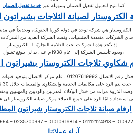
كما نتيح للعميل تفعيل الضمان بسهولة عبر
خدمة تفعيل الضمان
الكتروستار لصيانة الثلاجات بشيراتون 
إذ تتّحد هذه الشركات تحت العلامة التجاريّة لـ الكتروستار ،
ويعود تأسيس الشركة إلى عام 1938م على يد لي بيونغ تشول،
م شكاوي ثلاجات الكتروستار بشيراتون ا
اتصال 01207619993 ، قام مركز الاتصال بتوحيد قنوات الاتصال
 الخدمة والشكاوى والمبيعات خلال 30 ثانية ،
قت الذروة مرات من خلال الوكلاء المدربين والوديين والمهنيين ومتع
 استعداد دائمًا للرد على جميع العملاء مركز صيانه الكتروستار فى ش
ارقام صيانة ثلاجات الكتروستار شيراتون المطا
994 – 0235700997 – 01010916814 – 01112124913 – 0109
آراء عملائنا