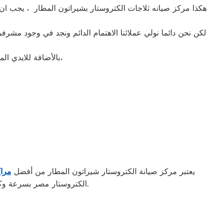
هكذا مركز صيانه ثلاجات الكتروستار بشيراتون المطار ، يجب ان 
لكن نحن دائما نولي عملائنا الاهتمام الدائم ونجد في وجود مشرف
بالأضافة للايدي المدربة صاحبة الخبرة في كافة اعطال ثلاجات الكتروستار بجميع موديلاتها القديم منها والحديث،
يعتبر مركز صيانة الكتروستار شيراتون المطار من أفضل
مراك
الكتروستار مصر بسرعة وكفاءة فائقة. كما يضمن المركز استخدام قطع غيار أصلية للحفاظ على جودة الأداء وطول عمر الجهاز.