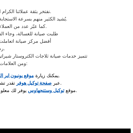
نفتخر بثقة عملائنا الكرام الذين شاركونا تجاربهم الإيجابية بعد الاستفادة من خدمات مركز صيانة وستنجهلوس شيراتون المطار.
يُشيد الكثير منهم بسرعة الاستجابة وجودة الصيانة والدقة في المواعيد، بالإضافة إلى احترافية الفنيين وحرصهم على استخدام قطع غيار أصلية.
كما عبّر عدد من العملاء عن رضاهم الكامل بخدمة ما بعد الصيانة والمتابعة المستمرة لضمان عمل الأجهزة بكفاءة عالية.
“طلبت صيانة للغسالة، وجاء الف
“أفضل مركز صيانة اتعاملت
رضاكم هو هدفنا الأول، ونعمل دائمًا على تقديم تجربة صيانة ترتقي لتوقعاتكم.
تتميز خدمات صيانة ثلاجات الكتروستار شيراتو
ومن العلامات المعروفة اللي تلاقي لها مراكز صيانة معتمدة متخصصة في إصلاح الأجهزة والعناية بها:
لمعرفة مراكز الصيانة المعتمدة وأحدث خدمات الدعم الفني.
: يمكنك زيارة
موقع يونيون اير ال
تقدر تشوف قطع الغيار الأصلية والخدمات المقدّمة لصيانة الغسالات والمكنسات وغيرها.
: عبر
صفحة توكيل هوفر
يوفر لك معلومات حول صيانة الثلاجات، أجهزة التبريد، والإستشارات الفنية الخاصة بها.
: موقع
توكيل وستنجهاوس