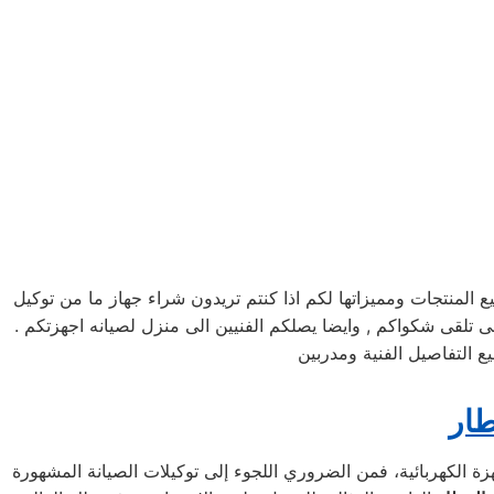
لمنتجات ومميزاتها لكم اذا كنتم تريدون شراء جهاز ما من توكيل
مرلكز صيانه الكتروستار خدمه 24 ساعه , فى تلقى شكواكم , وايضا يصلكم الفنيين الى منزل لصيانه اجهزتكم .
 التفاصيل الفنية ومدربين
طار
ة الكهربائية، فمن الضروري اللجوء إلى توكيلات الصيانة المشهورة