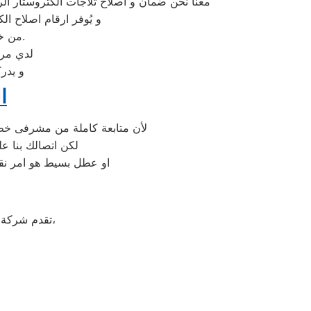
معنا نحن ضمان و اصلاح ثلاجات الكتروستار الر
و يُوفر ارقام اصلاح ا
من خلال تخفيض أسعار تلك الخدمات والبُعد التام عن التكاليف المالية باهظة الثمن.
لدي مرك
و يدر
ا
لأن متابعة كاملة من مشرفى خطو
لكن اتصالك بنا ع
او عطل بسيط هو امر نقد
على جميع الأجهزة المنزلية،
تقدم شركة