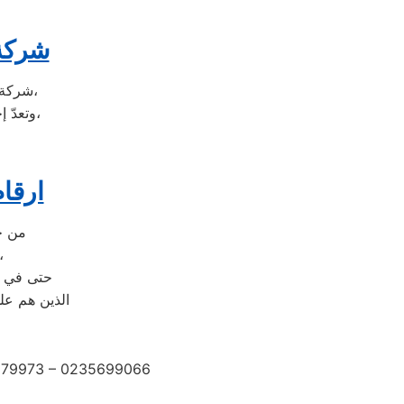
شركة 
شركة الكتروستار هي شركة توجد في دولة كوريا الجنوبيّة، وتحديداً في مدينة سيؤول،
وتعدّ إحدى الشركات متعددة الجنسيات، وتضم الشركة العديد من الشركات التابعة لها،
ارقا
من خلال رقم ال
حيث يتم الرد على مكالمات
حتى في و
الذين هم على
2279973 – 0235699066