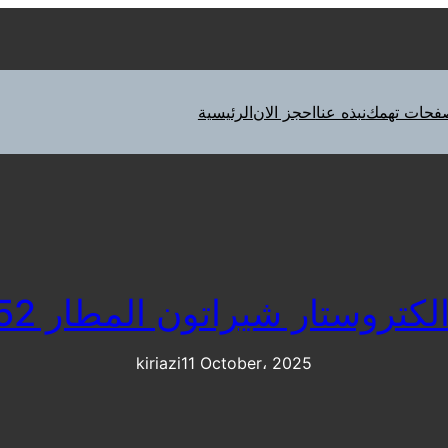
فحات تهمك
نبذه عنا
احجز الان
الرئيسية
روستار شيراتون المطار 01210999852
kiriazi
11 October، 2025