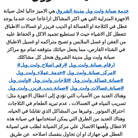
خدمة صيانة وايت ويل مدينة الشروق
هي الاميز حاليا لحل صيانة
الاجهزة المنزلية التي هي اكثر المشاكل ازاعاجا حيث عندما يوجد
عطل في الثلاجة او الغسالة او الديب فريزر او غسالات الاطباق
تتعطل كل الاشياء حيث لا تستطيع تجميد الاكل و الحفاظ عليه
من العفن او غسل الملابس و تصبح متراكمه او غسيل الاطباق
في الشتاء القارص، مما يجعل حياتتك متوقفه تمام مع مراكز
صيانة وايت ويل مدينة الشروق هنحل كل مشاكلك
#ارقام_صيانة_وايت_ويل
#رقم_اصلاح_وايت_ويل
#مركز_صيانة_وايت_ويل
#خدمة_عملاء_وايت_ويل
#صيانة_غسالة_وايت_ويل
#ثلاجات_وايت_ويل
#وايت_ويل
#صيانة_غسالات_وايت_ويل
#صيانة_ديب_فريزر_وايت_ويل
وهناك العديد من الأسباب التي تؤدي إلى اعطال الاجهزة مثل:
تسريب المياه في الغسالات ، عدم تبريد الطعام في الثلاجات
احتراق الموتور , وغيرها من المشاكل الذي تقابلنا في الحياه،
وهناك العديد من الطرق التي يمكن استخدامها في صيانة هذه
الاعطال وأهمها الاتصال علي مركز الصيانة لطلب فني لصيانة
العطل في جهازك او ان تحاول بنفسك اصلاحه عن طريق