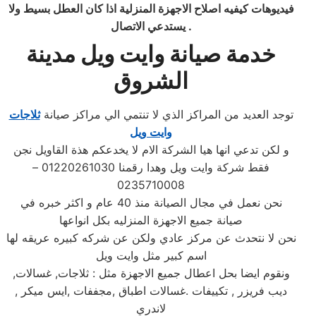
فيديوهات كيفيه اصلاح الاجهزة المنزلية
اذا كان العطل بسيط ولا
.
يستدعي الاتصال
خدمة صيانة وايت ويل مدينة
الشروق
توجد العديد من المراكز الذي لا تنتمي الي مراكز صيانة
ثلاجات
وايت ويل
و لكن تدعي انها هيا الشركة الام لا يخدعكم هذة القاويل نجن
فقط شركة وايت ويل وهدا رقمنا 01220261030 –
0235710008
نحن نعمل في مجال الصيانة منذ 40 عام و اكثر خبره في
صيانة جميع الاجهزة المنزليه بكل انواعها
نحن لا نتحدث عن مركز عادي ولكن عن شركه كبيره عريقه لها
اسم كبير مثل وايت ويل
ونقوم ايضا بحل اعطال جميع الاجهزة مثل : ثلاجات, غسالات,
ديب فريزر , تكييفات .غسالات اطباق ,مجففات ,ايس ميكر ,
لاندري