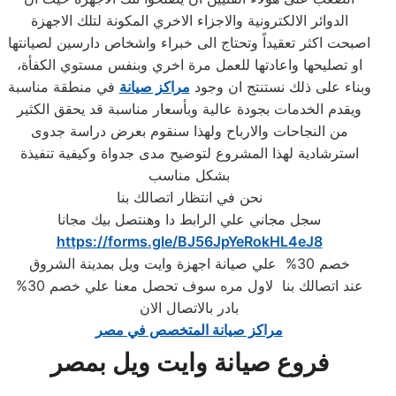
الدوائر الالكترونية والاجزاء الاخري المكونة لتلك الاجهزة
اصبحت اكثر تعقيداً وتحتاج الى خبراء واشخاص دارسين لصيانتها
او تصليحها واعادتها للعمل مرة اخري وبنفس مستوي الكفأة،
وبناء على ذلك نستنتج ان وجود
مراكز صيانة
في منطقة مناسبة
ويقدم الخدمات بجودة عالية وبأسعار مناسبة قد يحقق الكثير
من النجاحات والارباح ولهذا سنقوم بعرض دراسة جدوى
استرشادية لهذا المشروع لتوضيح مدى جدواة وكيفية تنفيذة
بشكل مناسب
نحن في انتظار اتصالك بنا
سجل مجاني علي الرابط دا وهنتصل بيك مجانا
https://forms.gle/BJ56JpYeRokHL4eJ8
خصم 30% علي صيانة اجهزة وايت ويل بمدينة الشروق
عند اتصالك بنا لاول مره سوف تحصل معنا علي خصم 30%
بادر بالاتصال الان
مراكز صيانة المتخصص في مصر
فروع صيانة وايت ويل بمصر