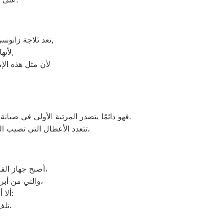
تعد ثلاجة زانوسي هي أهم الأجهزة الكهربائية التي توفرها الشركة و أكثرها مبيعاً بين بقية المنتجات الأخرى,
لأنها قوية جداً في عمليات التبريد و تتضمن بعض التقنيات المتميزة كتقنية الانفلتر,
لأن مثل هذه الإ
فهو دائمًا يتصدر المرتبة الأولى في صيانة جميع أنواع الغسالات الخاصة بماركة زانوسي تحت أيدي متخصصين ، مع مراعاة توفير أفضل خدمات الدعم الفنى.
تتعدد الأعطال التي تصيب الغسالات بمختلف فئات الصنع والنوع من غسالات اوتوماتيك، واخرى فوق اوتوماتيك، والنصف اتوماتيك،
أصبح جهاز الفريزر من ماركة زانوسي من الأجهزة الضرورية داخل كافة البيوت، وفقًا لمميزاته العديدة،
والتي من أبرزها حفظ الطعام لفترات طويلة، وتعدد موديلاته المختلفة، وبالرغم من مميزاته العديدة،
ألا أنه من المحتمل حدوث بعض الأعطال التي تتطلب الصيانة، ومن هذه الأعطال:
تلف التايمر، أو مشكلة في الترموستات، أو السخان، أو عطل بالدائرة الكهربائية،