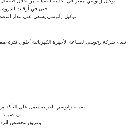
توكيل زانوسي مميز في خدمة الصيانة من خلال الاتصال بأرقامنا يقوم مركز صيانة زانوسي بتوحيد كل الخدمات في مكان واحد وفي أسرع وقت كخدمات مابعد البيع والمبيعات والشكاوي.
حتى في أوقات الذروة يس
توكيل زانوسي يسعي على مدار الوقت 
تقدم شركة
زانوسي
لصناعة الأجهزة الكهربائية أطول فترة
ضما
صيانه زانوسي الغربية يعمل علي التأكد 
ف صيانة زا
وفريق مخصص للرد علي كافة اسئلتكم علي م