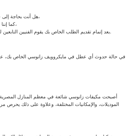
هل أنت بحاجة إلى خدمة الصيانة الفورية لغسالة الأطباق لديك؟ نحن نمنحك خدمة الصيانة الفورية التي ترغب بها،
كما إننا نمتلك خبرة أكثر من 10 سنوات في خدمات إصلاحات كافة أنواع غسالات الأطباق،
بعد إتمام تقديم الطلب الخاص بك يقوم الفنيين التابعين لـ غسالات الاطباق ، بعمل معاينة بالمنزل لتحديد العطل، ثم القيام ب اصلاح غسالات اطباق زانوسي دون سحب الجهاز إلى الوكلاء.
في حالة حدوث أي عطل في مايكروويف زانوسي الخاص بك، عليك 
أصبحت مكيفات زانوسي شائعة في معظم المنازل المصرية، نظرًا
الموديلات، والإمكانيات المختلفة، وعلاوة على ذلك يحرص مر