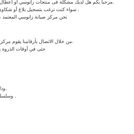
مرحبا بكم هل لديك مشكلة فى منتجات زانوسي أو أعطال في منتجات زانوسي التى تتطلب الدعم الفنى أو هل لديك سؤال؟ يمكننا المساعدة بسهولة لاننا أفضل خدمة عملاء صيانة فى مصر.
سواء كنت ترغب بتسجيل بلاغ أو شكاوى صيانة بالمنتج الخاص بك أو التواصل مع أحد ممثلي خدمة العملاء أو طلب خدمة صيانة الخاصة بمنتجات زانوسي .
نحن مركز صيانة زانوسي المعتمد 
من خلال الاتصال بأرقامنا يقوم مركز صيانة زانوسي بتوحيد كل الخدمات في مكان واحد وفي أسرع وقت كخدمات مابعد البيع والمبيعات والشكاوي.
حتى في أوقات الذروة يس
وذلك ببساطة نحن نقدم خدمة الصيانة محترفة من خلال مركز رئيسي بالغربية.
وسلسلة من الفروع لخدمة منتج لصيانة ثلاجاتات زانوسي فوق اوتوماتيك وتحميل امامي .