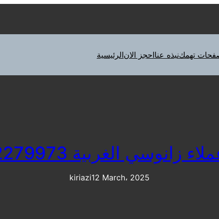
فحات تهمك
نبذه عنا
احجز الان
الرئيسية
 زانوسي الغربية 01092279973
kiriazi
12 March، 2025