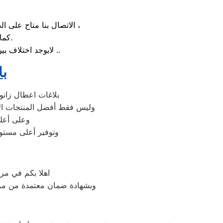
الاتصال بنا متاح على الدوام من خلال رقم شركة صيانة زانوسي الارضي او بالضغط علي ايقونة الهاتف ثم الاتصال ،
كما يوجد ايضاً ارقام تليفون زانوسي الموجودة بصفحة التواصل مع عملائنا.
لايوجد اختلاف بين مواعيد العمل بجميع الفروع المتواجد بالمدن والمحافظات نهدف دائماً لراحة عملائنا ..
بل
بلاغات اعطال زانو
وليس فقط أفضل المنتجات الأ
وعلى أعلى
وتوفير أعلى مستوي
اهلا بكم في مر
وبشهادة ضمان معتمدة من مركز