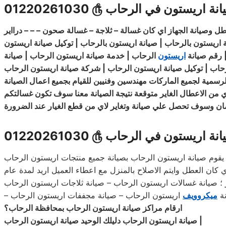
انة اريستون في الرحاب
௹
01220261030
وصيانة الجهاز اي كان غسالة – ثلاجة – غسالة صحون – – – درااير
 اريستون بالرحاب | صيانة اريستون بالرحاب | توكيل صيانة اريستون
| رقم صيانة
اريستون
الرحاب | خدمة صيانة اريستون الرحاب | صيانة
حاب | توكيل
صيانة
اريستون الرحاب | شركة صيانة اريستون الرحاب
الرسمية لجميع الماركات مهندسين
وفنيين
للقيام بجميع اعمال الصيانة
 من الاعطال الغاير متوقعة نتيجة الصيانة معنا سوف تكون غسالتكم
ان وسوف تحصل علي صيانة وتغاير لاي من قطع الغيار
عند
الضرورة
انة اريستون في الرحاب
௹
01220261030
يقوم صيانة اريستون الرحاب بصيانة جميع منتجات اريستون الرحاب
 كان العطل وايتم الاصلاح بالمنزل مع اعطاء العميل اريد لمدة عام
ر ؛ صيانة غسالات اريستون الرحاب – صيانة ثلاجات اريستون الرحاب
نة
ميكروويف
اريستون الرحاب – صيانة مجففات اريستون الرحاب
ارقام مراكز صيانة اريستون الرحاب بمحافظة الرحاب؟
|
صيانة اريستون الرحاب دليلك الوحيد صيانة اريستون الرحاب