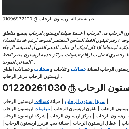
صيانة غسالة
اريستون الرحاب
௹
01096922100
ستون الرحاب فى الرحاب | خدمة صيانة اريستون الرحاب بجميع مناطق
حد ) رقم تليفون الخط الساخن المختصر الموحد لرقم خدمة العملاء
دائمة لمنتجاتنا اذا كان لديكم أي طلب للدعم الفنى أو الصيانة، الرجاء
فقط وحصري
اتصل
ب ارقام تليفونات مراكز خدمة اريستون مصر الخط
” .
الساخن الموحد
ريستون الرحاب
لصيانة
غسالات
و ثلاجات و
سخانات
و غسالات اطباق
.
اريستون الرحاب مركز الرحاب
يستون الرحاب
௹
01220261030
|
اريستون الرحاب
نمرة اريستون الرحاب
| صيانة
غسالات
ريستون الرحاب | تلفون
اريستون
الرحاب |
تليفونات
اريستون
الرحاب
|
مركز
اريستون الرحاب | شركة اريستون الرحاب
اب | اعطال اريستون الرحاب | صيانة ديب فريزر
اريستون
|