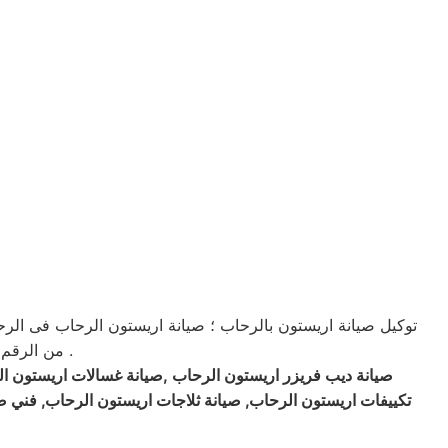
توكيل صيانة اريستون بالرحاب ؛ صيانة اريستون الرحاب فى الرحاب
من الرقم الرئيسى للصيانة فى مصر و جميع المحافظات . حيث ان صيانة الصيانة تتميز بالسهولة في الإجراءات والسرعة والدقة والالتزام بالمواعيد .
صيانة ديب فريزر اريستون الرحاب ,صيانة غسالات اريستون الر
تكييفات اريستون الرحاب, صيانة ثلاجات اريستون الرحاب, فني ص