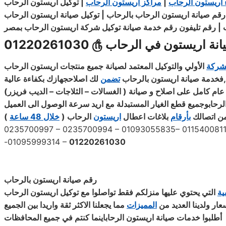
 اريستون الرحاب
|
مراكز اريستون الرحاب
| توكيل
اريستون
رقم صيانة
اريستون
 | رقم تليفون رقم خدمة صيانة توكيل
شركة
اريستون الرحاب بمصر
انة اريستون في الرحاب
௹
01220261030
شركة
الأولي والتوكيل المعتمد لصيانة جميع منتجات اريستون الرحاب
,
فخدمة صيانة اريستون بالرحاب
تضمن
لك اصلاحجهازك
بكفاءة
عالية
عام كامل على اصلاح و صيانة ( الغسالات – الثلاجات – الديب فريزر
)
لرحابوجميع قطع الغيار المستبدلة مع اريد سرعة الوصول الى العميل
 من اتصالك
بأرقام
بلاغات اعطال
اريستون
الرحاب
خلال 48 ساعة
(
0235700997 – 0235700994 – 01093055835– 01154008110
-01095999314 –
01220261030
رقم صيانة اريستون بالرحاب
ية
التي يحتوي عليها منزلكم فقط تواصلوا مع توكيل اريستون الرحاب
ر ولدينا العديد من
المميزات
مما يجعلنا الاكثر ثقة واريدا بين الجميع
أطلبوا خدمات صيانة اريستون الرحاباينما كنتم في جميع المحافظات