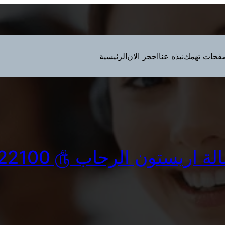
فحات تهمك
نبذه عنا
احجز الان
الرئيسية
اريستون الرحاب ௹ 01096922100