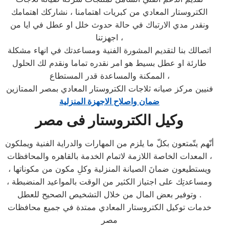
الكتروستار المعادي من كبريات اهتمامنا ، نشاركك اهتمامك
ونقدر مدي الارتباك في حالة حدوث خلل او عطل في ايا من
اجهزتنا ،
اتصالك بنا لتقديم المشورة الفنية ومساعدتك في انهاء مشكلة
طارئة او عطل بسيط هو امر نقدره تماما ونقدم لك الحلول
الممكنة والمساعدة قدر المستطاع ،
فنيين مركز صيانه ثلاجات الكتروستار المعادي بمصر الممتازين
ضمان واصلاح الاجهزة المنزلية
وكيل الكتروستار فى مصر
أنّهم يتّمتعون بكلّ ما يلزم من المهارات والدراية الفنية ويملكون
المعدات الخاصة اللازمة لاتمام الخدمة بالقاهره والمحافظات ،
ويستطيعون ضمانَ الصيانة المنزلية وكلِ مكون من مكوناتها ،
ومساعدتِك على اجتياز الكثير من الوقت بالمواعيد المنضبطة ،
وتوفير بعض المال من خلال التشخيص الصحيح للعطل .
خدمات توكيل الكتروستار المعادي ممتدة في جميع محافظات
مصر