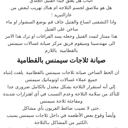
الباب هل يغلق جيداً الفتيل الجلدي
هل هو ملاصق لجسم الثلاجه ام هناك تهريب لبعض من
غازالتبريد ؛
واذا اكتشفتى اتساع والفتيل جاف قم بوضع السشوار او ماء
ساخن على الفتيل
هذا ممتاز لتمدد الفتيل وجعله يسد الفراغات او ترك هذا الامر
الى مهندسينا وسيقوم فريق مركز صيانة غسالات سيمنس
بالقطامية باللازم
صيانة ثلاجات سيمنس بالقطامية
ان الخط الساخن صيانة ثلاجات سيمنس بالقطامية يلفت إنتباه
جميع عملاء غسالات اوتوماتيك سيمنس
إلي أنه استقرار الثلاجة بشكل معتدل بالكامل ضرورى جدا
للتأكد من سلامة الثلاجة وعدم التسبب في أي اهتزازات شديدة
ومفاجئة ثلاجة سيمنس
حتى لا نصيب ضاغط الفريون بأي مشاكل.
وأيضاً وقوع بعض الأطعمه في داخل ثلاجات سيمنس يسبب
الكثير من المشاكل بـالثلاجة،