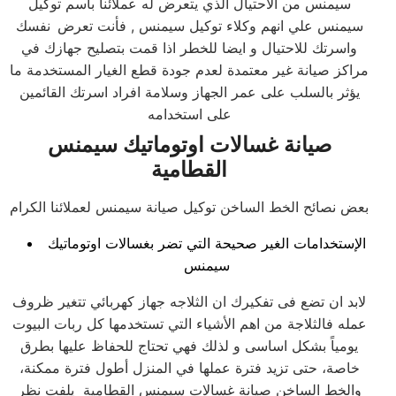
سيمنس من الاحتيال الذي يتعرض له عملائنا باسم توكيل
سيمنس علي انهم وكلاء توكيل سيمنس , فأنت تعرض
نفسك
واسرتك للاحتيال و ايضا للخطر اذا قمت بتصليح جهازك في
مراكز صيانة غير معتمدة لعدم جودة قطع الغيار المستخدمة ما
يؤثر بالسلب على عمر الجهاز وسلامة افراد اسرتك القائمين
على استخدامه
صيانة غسالات اوتوماتيك سيمنس
القطامية
بعض نصائح الخط الساخن توكيل صيانة سيمنس لعملائنا الكرام
الإستخدامات الغير صحيحة التي تضر بغسالات اوتوماتيك
سيمنس
لابد ان تضع فى تفكيرك ان الثلاجه جهاز كهربائي تتغير ظروف
عمله فالثلاجة من اهم الأشياء التي تستخدمها كل ربات البيوت
يومياً بشكل اساسى و لذلك فهي تحتاج للحفاظ عليها بطرق
خاصة، حتى تزيد فترة عملها في المنزل أطول فترة ممكنة،
والخط الساخن صيانة غسالات سيمنس القطامية يلفت نظر