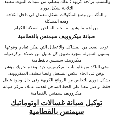
والتسبب برائحة كريهة ؛ لذلك يتطلب من سيدات البيوت تنظيف
الثلاجة بشكل دورى
و التأكد من وضع المأكولات بشكل معتدل في داخل الثلاجة
وهذه المشكلة
من أهم ما يشير له الخط الساخن لعملائنا الكرام
صيانة ميكروويف سيمنس بالقطامية
توجد العديد من المشاكل والأعطال التي يمكن تفادي وقوعها
بمنتهي السهولة بمجرد تطبيق كل عميل من عملاء مركزصيانة
ميكروييف سيمنس بالقطامية
وهى التاكد من غلق باب الميكروييف جيدا وعدم تحريك مؤشر
الوقن فى اتجاه عكس التشغيل وايضا تنظيف الميكروويف
بشكل دورى للتخلص من الروائح الكريهة وفى حال وجود عطل
فقط تواصل معنا على الخط الساخن لخدمة عملاء مركز صيانة
ميكروويف سيمنس بالقطامية
توكيل صيانة غسالات اوتوماتيك
سيمنس بالقطامية