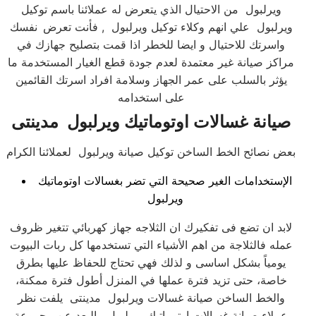
ويرلبول من الاحتيال الذي يتعرض له عملائنا باسم توكيل
ويرلبول علي انهم وكلاء توكيل ويرلبول , فأنت تعرض
نفسك
واسرتك للاحتيال و ايضا للخطر اذا قمت بتصليح جهازك في
مراكز صيانة غير معتمدة لعدم جودة قطع الغيار المستخدمة ما
يؤثر بالسلب على عمر الجهاز وسلامة افراد اسرتك القائمين
على استخدامه
صيانة غسالات اوتوماتيك ويرلبول مدينتى
بعض نصائح الخط الساخن توكيل صيانة ويرلبول لعملائنا الكرام
الإستخدامات الغير صحيحة التي تضر بغسالات اوتوماتيك
ويرلبول
لابد ان تضع فى تفكيرك ان الثلاجه جهاز كهربائي تتغير ظروف
عمله فالثلاجة من اهم الأشياء التي تستخدمها كل ربات البيوت
يومياً بشكل اساسى و لذلك فهي تحتاج للحفاظ عليها بطرق
خاصة، حتى تزيد فترة عملها في المنزل أطول فترة ممكنة،
والخط الساخن صيانة غسالات ويرلبول مدينتى يلفت نظر
عملاء صيانة غسالات اوتوماتيك ويرلبول بالبعد عن مجموعة