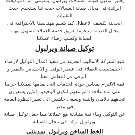
يعتبر توكيل صيانة غسالات ويرلبول بمدينتى من التوكيلات
الرائدة فى مجال صيانة الغسالات حيث اننا نستخدم احدث
التقنيات
الحديثة لكشف الاعطال كما يتسم مهندسينا بالاحترافية فى
مجال الصيانة مدعوما بفريق خدمة العملاء لتسهيل مهمة
الصيانة وكسب رضاء عملائنا
توكيل صيانة ويرلبول
تتبع الشركة الأساليب الحديثة فى تنفيذ اعمال التوكيل لآرضاء
احتيمدينتىت العملاء فى عنصر الوقت و الاحساس بالتميز و
الرقى فى التعامل معنا .
قمة الالتزام بمعايير جودة الخدمات التى نقدمها لعملائنا حرصا
على بناء علاقة دائم معهم لنكون الوحيدين الذين يشعرون
اتجاههم بالامان والثقة ونسعى جاهدين الى تغيير النظرة العامة
فى مصر
عن التوكيل وبناء ثقة متبادلة مع عملائنا مما جعل توكيل صيانة
ويرلبول رائدا فى مجال الصيانة.
الخط الساخن ويرلبول بمدينتى