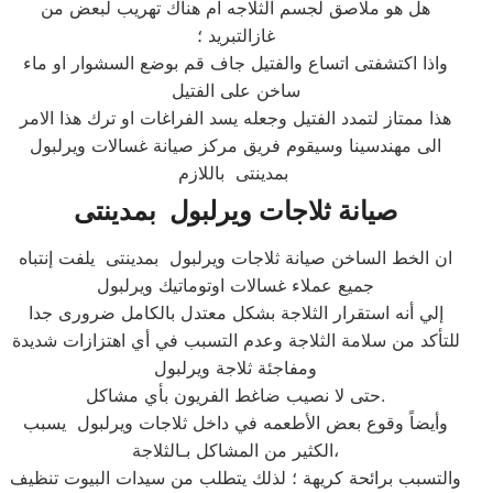
هل هو ملاصق لجسم الثلاجه ام هناك تهريب لبعض من
غازالتبريد ؛
واذا اكتشفتى اتساع والفتيل جاف قم بوضع السشوار او ماء
ساخن على الفتيل
هذا ممتاز لتمدد الفتيل وجعله يسد الفراغات او ترك هذا الامر
الى مهندسينا وسيقوم فريق مركز صيانة غسالات ويرلبول
بمدينتى باللازم
صيانة ثلاجات ويرلبول بمدينتى
ان الخط الساخن صيانة ثلاجات ويرلبول بمدينتى يلفت إنتباه
جميع عملاء غسالات اوتوماتيك ويرلبول
إلي أنه استقرار الثلاجة بشكل معتدل بالكامل ضرورى جدا
للتأكد من سلامة الثلاجة وعدم التسبب في أي اهتزازات شديدة
ومفاجئة ثلاجة ويرلبول
حتى لا نصيب ضاغط الفريون بأي مشاكل.
وأيضاً وقوع بعض الأطعمه في داخل ثلاجات ويرلبول يسبب
الكثير من المشاكل بـالثلاجة،
والتسبب برائحة كريهة ؛ لذلك يتطلب من سيدات البيوت تنظيف