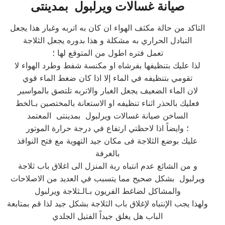
صيانة غسالات ويرلبول بمدينتى
التاكد من حالة مكثف الهواء ان كان به اتربه وغبار هذا يجعل
التبادل الحراري به مشكلة و هذا بدوره يجعل الثلاجة
تعمل فتره اطول من المتوقع لها ؛
لذا عليك بتنظيفها بفرشاه او مكنسة شفط وطرد الهواء لا
تقومي بتنظيفه في الماء إلا اذا كان ضغط الماء قوي
لان الماء الضعيف يجعل الغبار والاتربه تلتصق بالمواسير
فعليك بالحذر اثناء تنظيفه او الاستعانة بالمختصين بـالخط
الساخن صيانة غسالات ويرلبول بمدينتى المعتمد
؛ وايضاً اذا لاحظتي ارتفاع في درجة حرارة الموتور
عليك بوضع الثلاجة فى مكان جيد التهوية مع فتح النوافذ
بالغرفة
و من الشائع عدم انتباه ربة المنزل الى اغلاق باب ثلاجة
ويرلبول بشكل صحيح مما يتسبب في العديد من الاصلاحات
والمشاكل لضاغط الفريون بـالـثلاجة ويرلبول
ولهذا يجب الإنتباه لإغلاق باب الثلاجة بشكل جيد لذا قم بمتابعة
الباب هل يغلق جيداً الفتيل الجلدي