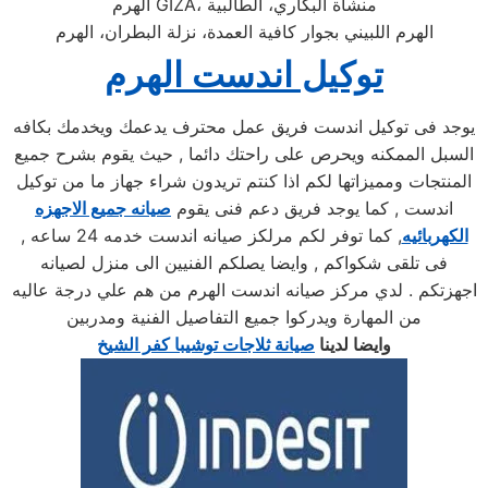
الهرم GIZA، منشأة البكاري، الطالبية
الهرم اللبيني بجوار كافية العمدة، نزلة البطران، الهرم
توكيل اندست الهرم
يوجد فى توكيل اندست فريق عمل محترف يدعمك ويخدمك بكافه
السبل الممكنه ويحرص على راحتك دائما , حيث يقوم بشرح جميع
المنتجات ومميزاتها لكم اذا كنتم تريدون شراء جهاز ما من توكيل
اندست , كما يوجد فريق دعم فنى يقوم
صيانه جميع الاجهزه
الكهربائيه
, كما توفر لكم مرلكز صيانه اندست خدمه 24 ساعه ,
فى تلقى شكواكم , وايضا يصلكم الفنيين الى منزل لصيانه
اجهزتكم . لدي مركز صيانه اندست الهرم من هم علي درجة عاليه
من المهارة ويدركوا جميع التفاصيل الفنية ومدربين
وايضا لدينا
صيانة ثلاجات توشيبا كفر الشيخ