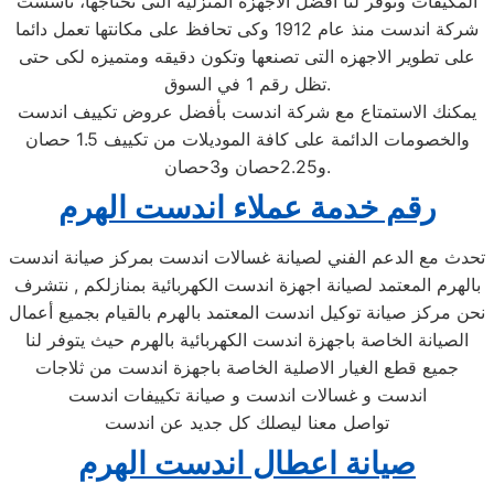
المكيفات وتوفر لنا افضل الاجهزه المنزليه التى تحتاجها، تأسست
شركة اندست منذ عام 1912 وكى تحافظ على مكانتها تعمل دائما
على تطوير الاجهزه التى تصنعها وتكون دقيقه ومتميزه لكى حتى
تظل رقم 1 في السوق.
يمكنك الاستمتاع مع شركة اندست بأفضل عروض تكييف اندست
والخصومات الدائمة على كافة الموديلات من تكييف 1.5 حصان
و2.25حصان و3حصان.
رقم خدمة عملاء اندست الهرم
تحدث مع الدعم الفني لصيانة غسالات اندست بمركز صيانة اندست
بالهرم المعتمد لصيانة اجهزة اندست الكهربائية بمنازلكم , نتشرف
نحن مركز صيانة توكيل اندست المعتمد بالهرم بالقيام بجميع أعمال
الصيانة الخاصة باجهزة اندست الكهربائية بالهرم حيث يتوفر لنا
جميع قطع الغيار الاصلية الخاصة باجهزة اندست من ثلاجات
اندست و غسالات اندست و صيانة تكييفات اندست
تواصل معنا ليصلك كل جديد عن اندست
صيانة اعطال اندست الهرم