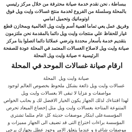
ببساطة ، نحن نقدم خدمة صيانة محترفة من خلال مركز رئيسي
بالمحلة وسلسلة من الفروع لخدمة منتج غسالات وايت ويل فوق
اوتوماتيك وتحميل امامي
وفريق عمل يعي تماما اهمية أسم وايت ويل العالمية وبمخازن قطع
غيار للحفاظ علي منتجات وايت ويل دائما بالمقدمة نحن ملتزمون
بتقديم خدمة بأسعار محددة وترضي عملائنا دائما اتصلوا بنا مركز
صيانة وايت ويل لاصلاح الغسالات المعتمد في المحلة عودة للصفحة
الرئيسية » صيانة وايت ويل المحلة
ارقام صيانة غسالات الموحد في المحلة
صيانة وايت ويل المحلة
غسالات وايت ويل ذائعة بشكل ملحوظ بخصوص العالم لوجود
مواصفات و مَزايا لا تبقى الا بغسالات وايت ويل
لهذا اقتناءك لذلك الجهاز يكون الخيار الافضل لك و بحانب الخواص
المتنوعة المتاحة بغسالات وايت ويل مثل إخضاع الميعاد تحرص
المؤسسةعلى ابتكار موصفات حديثة كل عام مثلما تشترى
المؤسسة براءات اختراع التى قد تضيف الى الجهاز مميزات و
موصفات شاغرة و عندما يتعلق الامر وجود عطل بجهازك يرجى