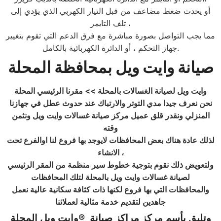
أو يحدث ضغط مضاعف من قبل التيار الكهربي الذي يؤدي إلى
تلف التايمر ،
مما يجب التواصل بصورة مباشرة مع فرق الدعم التي تقوم بتغيير
جهاز التحكم ، أو الدائرة الكهربائية بالكامل.
صيانة وايت ويل بمحافظة المحلة
وايت ويل لصيانة الغسالات بالمحلة
>> مقرنا الرئيسي المحلة
نحن نعرف جيدا مدي التوتر والارتباك عند حدوث عطل في جهازنا
المنزلي ونقدر قلق عميل مركز صيانة غسالات وايت ويل ونثمن
وقته
لذلك عادة هناك بعض المحافظات لايوجد بها فروع لنا اوالفرع تحت
الانشاء ،
ولتعويض ذلك نقوم بتوجية خطوط سير منظمة من المقر الرئيسي
لصيانة غسالات وايت ويل بالمحلة لتلك المحافظات
والمحافظات التي بها فروع لكنها ذات كثافة سكانية عالية نعمل
جاهدين لتقديم خدمة مثالية لعملائنا
وتليق بأسم مركز مراكز صيانة
®
وايت ويل المحلة