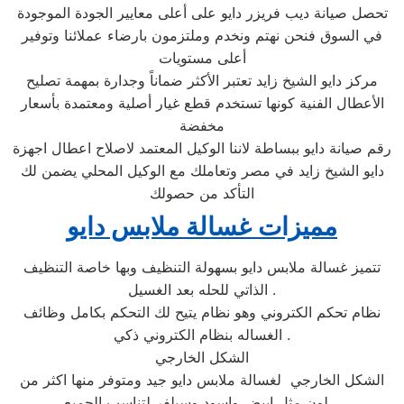
تحصل صيانة ديب فريزر دايو على أعلى معايير الجودة الموجودة
في السوق فنحن نهتم ونخدم وملتزمون بارضاء عملائنا وتوفير
أعلى مستويات
مركز دايو الشيخ زايد تعتبر الأكثر ضماناً وجدارة بمهمة تصليح
الأعطال الفنية كونها تستخدم قطع غيار أصلية ومعتمدة بأسعار
مخفضة
رقم صيانة دايو ببساطة لاننا الوكيل المعتمد لاصلاح اعطال اجهزة
دايو الشيخ زايد في مصر وتعاملك مع الوكيل المحلي يضمن لك
التأكد من حصولك
مميزات غسالة ملابس دايو
تتميز غسالة ملابس دايو بسهولة التنظيف وبها خاصة التنظيف
الذاتي للحله بعد الغسيل .
نظام تحكم الكتروني وهو نظام يتيح لك التحكم بكامل وظائف
الغساله بنظام الكتروني ذكي .
الشكل الخارجي
الشكل الخارجي لغسالة ملابس دايو جيد ومتوفر منها اكثر من
لون مثل ابيض واسود وسيلفر لتناسب الجميع .