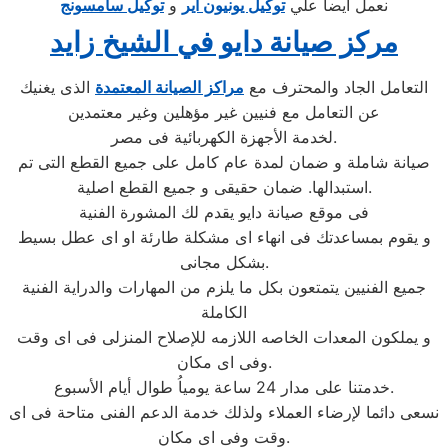
نعمل ايضا علي
توكيل يونيون اير
و
توكيل سامسونج
مركز صيانة دايو في الشيخ زايد
التعامل الجاد والمحترف مع
مراكز الصيانة المعتمدة
الذى يغنيك
عن التعامل مع فنيين غير مؤهلين وغير معتمدين
لخدمة الأجهزة الكهربائية فى مصر.
صيانة شاملة و ضمان لمدة عام كامل على جميع القطع التى تم
استبدالها. ضمان حقيقى و جميع القطع اصلية.
فى موقع صيانة دايو يقدم لك المشورة الفنية
و يقوم بمساعدتك فى انهاء اى مشكلة طارئة او اى عطل بسيط
بشكل مجانى.
جميع الفنيين يتمتعون بكل ما يلزم من المهارات والدراية الفنية
الكاملة
و يملكون المعدات الخاصه اللازمه للإصلاح المنزلى فى اى وقت
وفى اى مكان.
خدمتنا على مدار 24 ساعة يومياُ طوال أيام الأسبوع.
نسعى دائما لإرضاء العملاء ولذلك خدمة الدعم الفنى متاحة فى اى
وقت وفى اى مكان.