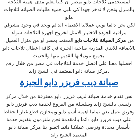
لمستخدمى ثلاجات دايو بمصر ان كلنا يعلم مدى اهمية الثلاجة
بالمنزل ونحن لا ندخر جهدا كي نلبي جميع طلبات الصيانه لثلاجات
دايو.
لكن نحن دائما نولي عملائنا الاهتمام الدائم ونجد في وجود مشرفي
مراقبة الجودة الاختيار الامثل لخروج اجهزة الثلاجات سواء
من
مركز الصيانة لثلاجات دايو
المعتمد بمصر او من منزل العميل.
بالأضافة للايدي المدربة صاحبة الخبرة في كافة اعطال ثلاجات دايو
بجميع موديلاتها القديم منها والحديث،
احصلوا معنا على افضل خدمة للثلاجات في مصر من خلال رقم
مركز صيانة دايو المعتمد في الشيخ زايد.
صيانة ديب فريزر دايو الجيزة
نحن نقدم خدمة صيانة لديب فريزر دايو محترفة من خلال مركز
رئيسي بالشيخ زايد وسلسلة من الفروع لخدمة ديب فريزر دايو
وفريق عمل يعي تماما اهمية أسم دايو وبمخازن قطع غيار للحفاظ
علي ديب فريزر دايو دائما بالمقدمة نحن ملتزمون بتقديم خدمة
بأسعار محددة وترضي عملائنا دائما اتصوا بنا مركز صيانة دايو
المعتمد الشيخ زايد