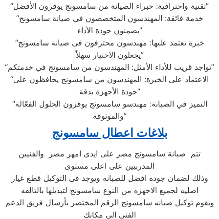
“تقنية واحترافية: خبراء الصيانة من سامسونج يوفرون الأفضل”
“خدمة فائقة: المهندسون المتخصصون في صيانة سامسونج
يضمنون جودة الأداء”
“خبرة تعتمد عليها: مهندسون محترفون في صيانة سامسونج
يجعلون الاختيار سهلاً”
“تواجد قريب للأداء الأمثل: المهندسون من سامسونج في خدمتكم”
“الاعتماد على الخبرة: المهندسون من سامسونج يحافظون على
جودة الأجهزة بدقة”
“التميز في الصيانة: مهندسو سامسونج يوفرون الحلول الفعّالة
والموثوقة”
بلاغات اعطال سامسونج
تتم صيانة سامسونج مصر على ايدى امهر مصر والفنيين
المدربيين على اعلى مستوى
وذلك لضمان جوده افضل للصيانه ويوجد فى التوكيل قطع غيار
اصليه لجميع الاجهزه من النوع سامسونج لتبديلها بالتالفه
ويقوم توكيل صيانه سامسونج الرقم المختصر بأرسال فريق الدعم
الفنى الى مكانك