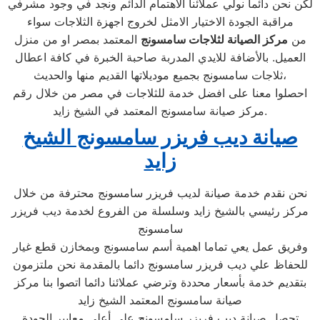
لكن نحن دائما نولي عملائنا الاهتمام الدائم ونجد في وجود مشرفي
مراقبة الجودة الاختيار الامثل لخروج اجهزة الثلاجات سواء
من
مركز الصيانة لثلاجات سامسونج
المعتمد بمصر او من منزل
العميل. بالأضافة للايدي المدربة صاحبة الخبرة في كافة اعطال
ثلاجات سامسونج بجميع موديلاتها القديم منها والحديث،
احصلوا معنا على افضل خدمة للثلاجات في مصر من خلال رقم
مركز صيانة سامسونج المعتمد في الشيخ زايد.
صيانة ديب فريزر سامسونج الشيخ
زايد
نحن نقدم خدمة صيانة لديب فريزر سامسونج محترفة من خلال
مركز رئيسي بالشيخ زايد وسلسلة من الفروع لخدمة ديب فريزر
سامسونج
وفريق عمل يعي تماما اهمية أسم سامسونج وبمخازن قطع غيار
للحفاظ علي ديب فريزر سامسونج دائما بالمقدمة نحن ملتزمون
بتقديم خدمة بأسعار محددة وترضي عملائنا دائما اتصوا بنا مركز
صيانة سامسونج المعتمد الشيخ زايد
تحصل صيانة ديب فريزر سامسونج على أعلى معايير الجودة