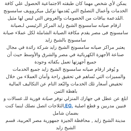
يمكن لأي شخص مهما كان طبقته الاجتماعية الحصول علي كافة
الخدمات وأعمال التصليح التي يُقدمها توكيل ميكروويف سامسونج
المُدعمة بباقات من الخصومات والعروض التي ليس لها مثيل.
ارقام صيانه سامسونج الشيخ زايد المركز الرئيسي لـصيانة
سامسونج فى مصر يقدم مكافة الصيانة الشاملة لكل عملاء صيانة
سامسونج بالشيخ زايد
يعتبر مراكز صيانه سامسونج الشيخ زايد شركة رائدة في مجال
صناعة الأجهزة الكهربائية في مصر والشرق والأوسط حيث أن
جميع أجهزتها تعمل بكفائه وجودة
و يُوفر ارقام صيانه سامسونج الشيخ زايد جميع الخدمات
والمميزات التي تُساهم في تحقيق راحة وأمان العملاء من خلال
تخفيض أسعار تلك الخدمات والبُعد التام عن التكاليف المالية
باهظة الثمن
ابلغ عن عطل في جهازك المنزلي نوفر
صيانة
فورية للـ غسالات و
فنيين مدربين و قطع اصلية
.EG.
الثلاجات اتصل نصلك اينما كنت
بضمان شامل
مدينة الشيخ زايد , محافظة الجيزة جمهورية مصر العربية، قسم
الشيخ زايد