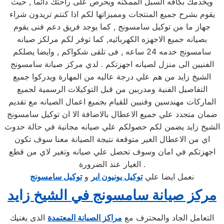
ويخدمك بكافه السبل الممكنه ويحرص على راحتك دائما , حيث
يقوم بشرح جميع المنتجات ومميزاتها لكم اذا كنتم تريدون شراء
جهاز ما من توكيل سامسونج , كما يوجد فريق دعم فنى يقوم
بصيانه جميع الاجهزه الكهربائيه, كما توفر لكم مرلكز صيانه
سامسونج خدمه 24 ساعه , فى تلقى شكواكم , وايضا يصلكم
الفنيين الى منزل لصيانه اجهزتكم . لدي مركز صيانة سامسونج
الشيخ زايد من هم علي درجة عاليه من المهارة ويدركوا جميع
التفاصيل الفنية ومدربين من قبل التوكيلات الرسمية لجميع
الماركات مهندسين وفنيين للقيام بجميع اعمال الصيانه مع تقديم
ضمان متجدد علي جميع الاعطال بالاضافة الا ان توكيل سامسونج
الشيخ زايد يضمن لكم حصولكم علي صيانه مجانية في حالة حدوث
اي من الاعطال الغير متوقعة نتيجة الصيانة معنا سوف تكون
اجهزتكم في امان وسوف تحصل علي صيانه وتغير لاي من قطع
الغيار عند الضرورة .
نعمل ايضا علي
توكيل يونيون اير
و
توكيل سامسونج
مركز صيانة سامسونج في الشيخ زايد
التعامل الجاد والمحترف مع
مراكز الصيانة المعتمدة
الذى يغنيك