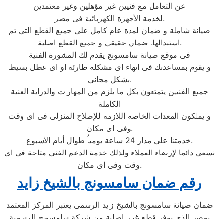
عن التعامل مع فنيين غير مؤهلين وغير معتمدين
لخدمة الأجهزة الكهربائية فى مصر.
صيانة شاملة و ضمان لمدة عام كامل على جميع القطع التى تم
استبدالها. ضمان حقيقى و جميع القطع اصلية.
فى موقع صيانة سامسونج يقدم لك المشورة الفنية
و يقوم بمساعدتك فى انهاء اى مشكلة طارئة او اى عطل بسيط
بشكل مجانى.
جميع الفنيين يتمتعون بكل ما يلزم من المهارات والدراية الفنية
الكاملة
و يملكون المعدات الخاصه اللازمه للإصلاح المنزلى فى اى وقت
وفى اى مكان.
خدمتنا على مدار 24 ساعة يومياُ طوال أيام الأسبوع.
نسعى دائما لإرضاء العملاء ولذلك خدمة الدعم الفنى متاحة فى اى
وقت وفى اى مكان.
رقم ضمان سامسونج بالشيخ زايد
ضمان صيانة سامسونج بالشيخ زايد الرسمى يعتبر المركز المعتمد
بمصر الذى يوفر قطع غيار اصلية من شركة سامسونج الرسمية