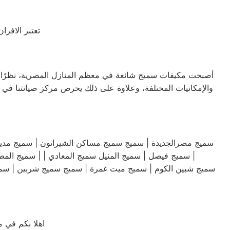
تعتبر الافر
أصبحت مكيفات سميج شائعة في معظم المنازل المصرية، نظرًا للأدا
والإمكانيات المختلفة، وعلاوة على ذلك يحرص مركز صيانتنا في 
سميج فيصل | سميج المنيل سميج المعادي | | سميج المطرية | سميج قليوب | سميج شبين القناطر | ابو حمص | سميج ايتاي البارود | سميج اشمون | سميج الشهداء | سميج العباسية سميج |
سميج شبين الكوم | سميج ميت غمرة | سميج سميج شربين | سميج 
اهلا بكم في 