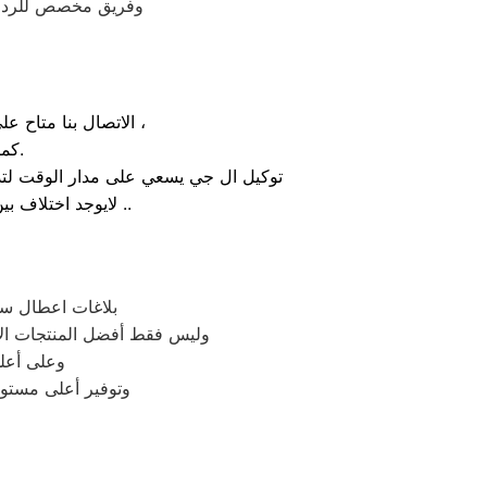
وفريق مخصص للرد علي كافة اسئلتكم علي م
الاتصال بنا متاح على الدوام من خلال رقم صيانة ال جي الارضي او بالضغط علي ايقونة الهاتف ثم الاتصال ،
كما يوجد ايضاً ارقام تليفون ال جي الموجودة بصفحة التواصل مع عملائنا.
توكيل ال جي يسعي على مدار الوقت لتذل
لايوجد اختلاف بين مواعيد العمل بجميع الفروع المتواجد بالمدن والمحافظات نهدف دائماً لراحة عملائنا ..
بلاغات اعطال سم
وليس فقط أفضل المنتجات الأ
وعلى أعلى
وتوفير أعلى مستوي