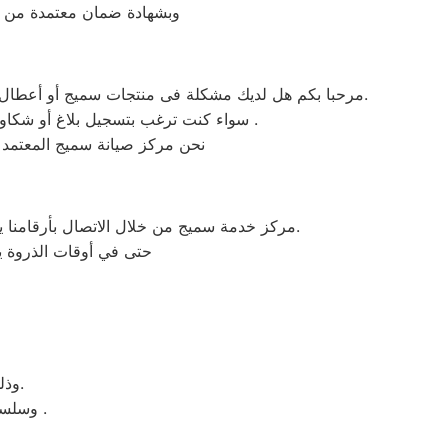
وبشهادة ضمان معتمدة من مر
مرحبا بكم هل لديك مشكلة فى منتجات سميج أو أعطال في منتجات سميج التى تتطلب الدعم الفنى أو هل لديك سؤال؟ يمكننا المساعدة بسهولة لاننا أفضل خدمة عملاء صيانة فى مصر.
سواء كنت ترغب بتسجيل بلاغ أو شكاوى صيانة بالمنتج الخاص بك أو التواصل مع أحد ممثلي خدمة العملاء أو طلب خدمة صيانة الخاصة بمنتجات سميج .
نحن مركز صيانة سميج المعتمد
مركز خدمة سميج من خلال الاتصال بأرقامنا يقوم مركز صيانة سميج بتوحيد كل الخدمات في مكان واحد وفي أسرع وقت كخدمات مابعد البيع والمبيعات والشكاوي.
حتى في أوقات الذروة يس
وذلك ببساطة نحن نقدم خدمة الصيانة محترفة من خلال مركز رئيسي بالرحاب.
وسلسلة من الفروع لخدمة منتج لصيانة ثلاجاتات سميج فوق اوتوماتيك وتحميل امامي .