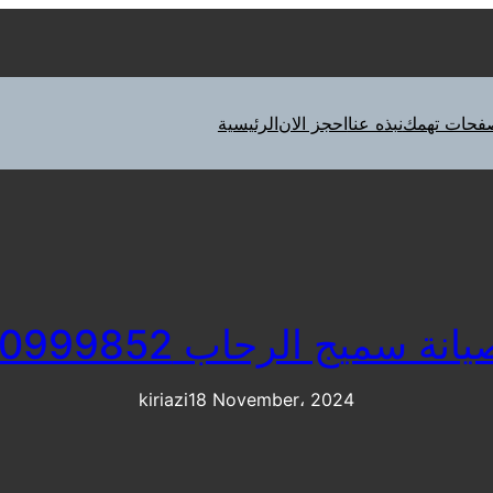
فحات تهمك
نبذه عنا
احجز الان
الرئيسية
ة سميج الرحاب 01210999852
kiriazi
18 November، 2024