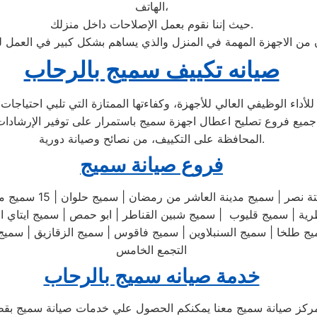
الهاتف،
حيث إننا نقوم بعمل الإصلاحات داخل منزلك.
ان من الاجهزة المهمة في المنزل والذي يساهم بشكل كبير في العمل ل
صيانه تكييف سميج بالرحاب
ء الوظيفي العالي للأجهزة، وكفاءتها الممتازة التي تلبي احتياجات ا
جميع فروع تصليح اعطال اجهزة سميج باستمرار على توفير الإرشادات 
المحافظة على التكييف، من نصائح وصيانة دورية.
فروع صيانة سميج
سميج مصرالجديدة | سم
طلخا | سميج السنبلاوين | سميج فاقوس | سميج الزقازيق | سميج من
التجمع الخامس
خدمة صيانه سميج بالرحاب
مركز صيانة سميج معنا يمكنكم الحصول علي خدمات صيانة سميج بقطع 