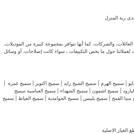
دى ربة المنزل
لعائلات، والشركات، كما أنها تتوافر بمجموعة كبيرة من الموديلات،
لعملائنا حول ما يخص التكييفات ، سواء كانت إصلاحات، أو وسائل
يج سميج مساكن الشيراتون | سميج مديتة نصر | سميج مدينة العاشر من رمضان | سميج حلوان | 15 سميج مايو | سميج الهرم | سميج الشيخ زايد | سميج اكتوبر | سميج غمرة |
يا القمح | سميج بلبيس | سميج الحوامدية | سميج العياط | سميج
الغيار الاصلية