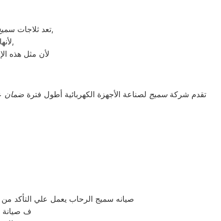
تعد ثلاجات سميج هي أهم الأجهزة الكهربائية التي توفرها الشركة و أكثرها مبيعاً بين بقية المنتجات الأخرى,
لأنها قوية جداً في عمليات التبريد و تتضمن بعض التقنيات المتميزة كتقنية الانفلتر,
لأن مثل هذه الإ
تقدم شركة
سميج
لصناعة الأجهزة الكهربائية أطول فترة
ضمان
عل
صيانه سميج الرحاب يعمل علي التأكد م
ف صيانة س