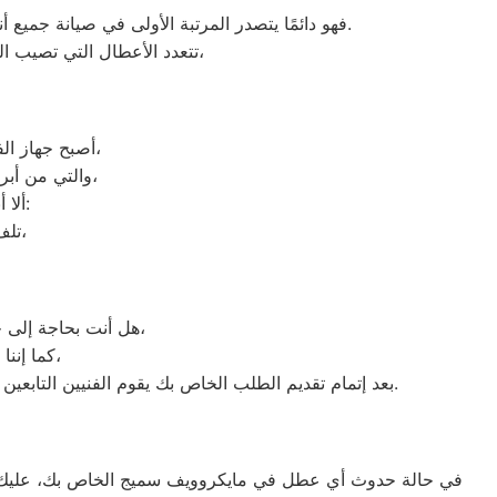
فهو دائمًا يتصدر المرتبة الأولى في صيانة جميع أنواع الغسالات الخاصة بماركة صيانه سميج الرحاب تحت أيدي أنسب الرحاب، مع مراعاة توفير أفضل خدمات الدعم الفنى.
تتعدد الأعطال التي تصيب الغسالات بمختلف فئات الصنع والنوع من غسالات اوتوماتيك، واخرى فوق اوتوماتيك، والنصف اتوماتيك،
أصبح جهاز الفريزر من ماركة سميج من الأجهزة الضرورية داخل كافة البيوت، وفقًا لمميزاته العديدة،
والتي من أبرزها حفظ الطعام لفترات طويلة، وتعدد موديلاته المختلفة، وبالرغم من مميزاته العديدة،
ألا أنه من المحتمل حدوث بعض الأعطال التي تتطلب الصيانة، ومن هذه الأعطال:
تلف التايمر، أو مشكلة في الترموستات، أو السخان، أو عطل بالدائرة الكهربائية،
هل أنت بحاجة إلى خدمة الصيانة الفورية لغسالة الأطباق لديك؟ نحن نمنحك خدمة الصيانة الفورية التي ترغب بها،
كما إننا نمتلك خبرة أكثر من 10 سنوات في خدمات إصلاحات كافة أنواع غسالات الأطباق،
بعد إتمام تقديم الطلب الخاص بك يقوم الفنيين التابعين لـ غسالات الاطباق ، بعمل معاينة بالمنزل لتحديد العطل، ثم القيام ب اصلاح غسالات اطباق سميج دون سحب الجهاز إلى الوكلاء.
في حالة حدوث أي عطل في مايكروويف سميج الخاص بك، عليك أن