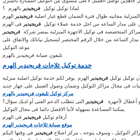
ل جاهدين لوصل العميل لأعلى متسوى من التوكيل الممتازة بالمنزل
لماذا توكيل توكيل
فريجيدير
بالهرم ؟
 المنزلية مجانيه طوال فترة الضمان قطع غيار اصلية
فريجيدير
الهرم
 على مدار الساعه من اجل خدمة عملاء توكيل
فريجيدير
فى الهرم
راكز المتخصصه فى توكيل الاجهزة المنزلية بمصر شركة
فريجيدير
دار الساعة من خلال الرقم المختصر لتسجيل بياناتك والاتفاق على
موعد التوكيل
تليفون صيانة فريجيدير بالهرم
خدمة توكيل ثلاجات فريجيدير الهرم
ن توكيل توكيل
فريجيدير
ات فى مجال مراكز التوكيل وضمان وصول العميل على جهاز جديد
مركز توكيل تليفون فريجيدير بالهرم
 أعطال لأجهزة
فريجيدير
التى تتطلب الدعم الفنى آو لديك سؤال؟
يمكننا المساعدة بسهولة لأننا الافضل دائما فى مجال التوكيل
أرقام توكيل
فريجيدير
فى الهرم
موقع صيانة ثلاجات فريجيدير الهرم
اكز التوكيل ، وسوف يتوحه ، مركز اصلاح
فريجيدير
فى وقتها اليكم