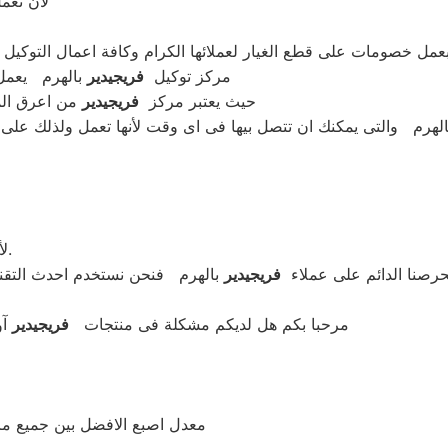
لأن نعم
 بعمل خصومات على قطع الغيار لعملائها الكرام وكافة اعمال التوكيل
مركز توكيل
فريجيدير
بالهرم يعمل
حيث يعتبر مركز
فريجيدير
من اعرق الم
هرم والتى يمكنك ان تتصل بيها فى اى وقت لأنها تعمل ولذلك على م
الهرم يوفر لكم خدمة توكيل اصلية منزلية.
لأ
حرصنا الدائم على عملاء
فريجيدير
بالهرم فنحن نستخدم احدث التقني
مرحبا بكم هل لديكم مشكلة فى منتجات
فريجيدير
آو
معدل اصبع الافضل بين جميع مر