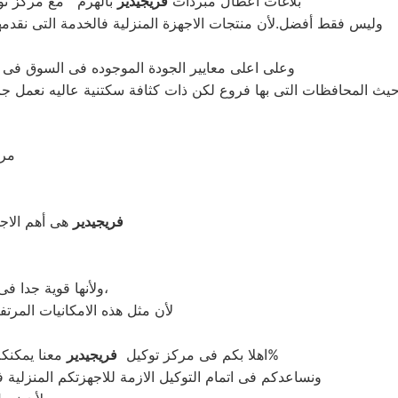
بلاغات اعطال مبردات
فريجيدير
بالهرم مع مركز ت
وليس فقط أفضل.لأن منتجات الاجهزة المنزلية فالخدمة التى نقد
وعلى اعلى معايير الجودة الموجوده فى السوق فى خد
يث المحافظات التى بها فروع لكن ذات كثافة سكتنية عاليه نعمل جاه
: م
فريجيدير
هى أهم الاجهز
ولأنها قوية جدا فى عمليات التبريد ولكن تضمين بعض التقنيات المتميزة كتقنية الانفرتر،
لأن مثل هذه الامكانيات المرتف
.لأن قطع الغيار اصلية 100%
اهلا بكم فى مركز توكيل
فريجيدير
معنا يمكنك
ونساعدكم فى اتمام التوكيل الازمة للاجهزتكم المنزلية 