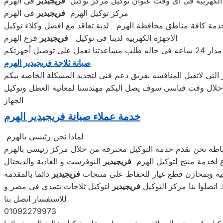
زة الكهربية فى اى وقت عنوان توكيل مركز توكيل
فريجيدير
فى الهرم
مركز توكيل الهرم
فريجيدير
فى الهرم
ة كافة مناطق محافظة الهرم لدية تعاقد مع افضل وكلاء توكيل
الاجهزة الكهربية لدينا فى توكيل
فريجيدير
فرع الهرم
يل أجهزتكم
صيانة ثلاجة فريجيدير الهرم
لتى لاتقبل المنافسه بفريق دعم فنى لتحديد المشكلة الخاصه بيكم
 خلال وقت قياسى سوف يصل اليكم مهندسنا لمعانية العطل وتوكيل
الجهاز
خدمة عملاء صيانة فريجيدير الهرم
لماذا نحن رئيسى بالهرم
اطة نحن نقدم خدمة التوكيل محترفه من خلال مركز رئيسى بالهرم
 لخدمة منتج لتوكيل الهرم
فريجيدير
النوفرست و العادية والديجتال
يه وبمخازن قطع غيار للحفاظ على منتجات
فريجيدير
دائما بالمقدمه
اتصلوا بنا مركز التوكيل
فريجيدير
لتوكيل ثلاجات تتمدى فى مصر و
للاستفسار اتصل بنا
01092279973