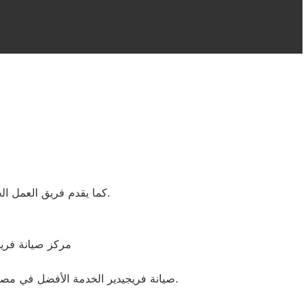
كما يقدم فريق العمل الخاص بمركز الصيانة كافة الاستشارات والمساعدات لإصلاح كافة أنواع الأضرار والأعطال في وقت قصير دون ترك أي مخلفات في المكان.
. مركز صيانة فر
صيانة فريجيدير الخدمة الأفضل في مصر اتصل بنا على رقم مركز صيانة فريجيدير بالهرم الكبرى والمحافظات قطع غيار اصلية بضمان عام نرسل لك فني صيانة فريجيدير اليوم.