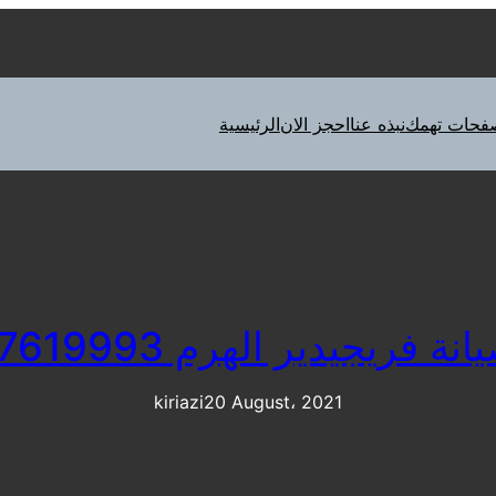
فحات تهمك
نبذه عنا
احجز الان
الرئيسية
 فريجيدير الهرم 01207619993
kiriazi
20 August، 2021