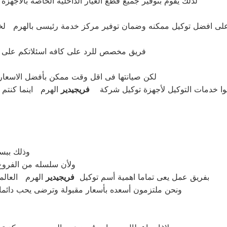
لذلك يقوم بتوفير جميع قطع الغيار الداخلية الخاصه بالاجه
ى افضل توكيل ممكنه وضمان توفير مركز خدمة رئيسى بالهرم لخدم
فريق مخصص للرد على كافه اسئلاتكم على مدار 24 ساعه فى حاله طلب مساعدتنا نعمل على توص
لكن صيانتها فى اقل وقت ممكن بأفضل الاسعار ا
وا خدمات التوكيل لأجهزة توكيل شركة
فريجيدير
الهرم اينما كنتم
وذلك ببس
ولأن سلسله من الفروع
بفريق عمل يعى تماما اهمية أسم توكيل
فريجيدير
الهرم العالم
ونحن ملتزمون أسعده بأسعار مقبولة وترضى يحب دائما. 