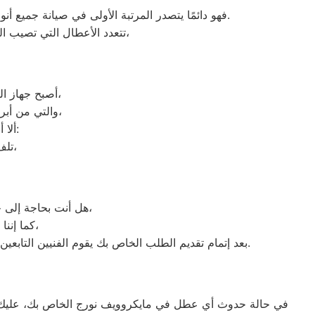
فهو دائمًا يتصدر المرتبة الأولى في صيانة جميع أنواع الغسالات الخاصة بماركة صيانه نورج في الرحاب تحت أيدي أنسب الرحاب، مع مراعاة توفير أفضل خدمات الدعم الفنى.
تتعدد الأعطال التي تصيب الغسالات بمختلف فئات الصنع والنوع من غسالات اوتوماتيك، واخرى فوق اوتوماتيك، والنصف اتوماتيك،
أصبح جهاز الفريزر من ماركة نورج من الأجهزة الضرورية داخل كافة البيوت، وفقًا لمميزاته العديدة،
والتي من أبرزها حفظ الطعام لفترات طويلة، وتعدد موديلاته المختلفة، وبالرغم من مميزاته العديدة،
ألا أنه من المحتمل حدوث بعض الأعطال التي تتطلب الصيانة، ومن هذه الأعطال:
تلف التايمر، أو مشكلة في الترموستات، أو السخان، أو عطل بالدائرة الكهربائية،
هل أنت بحاجة إلى خدمة الصيانة الفورية لغسالة الأطباق لديك؟ نحن نمنحك خدمة الصيانة الفورية التي ترغب بها،
كما إننا نمتلك خبرة أكثر من 10 سنوات في خدمات إصلاحات كافة أنواع غسالات الأطباق،
بعد إتمام تقديم الطلب الخاص بك يقوم الفنيين التابعين لـ غسالات الاطباق ، بعمل معاينة بالمنزل لتحديد العطل، ثم القيام ب اصلاح غسالات اطباق نورج دون سحب الجهاز إلى الوكلاء.
في حالة حدوث أي عطل في مايكروويف نورج الخاص بك، عليك أن