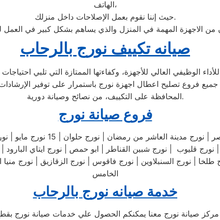
الهاتف،
حيث إننا نقوم بعمل الإصلاحات داخل منزلك.
ان من الاجهزة المهمة في المنزل والذي يساهم بشكل كبير في العمل ل
صيانه تكييف نورج بالرحاب
ء الوظيفي العالي للأجهزة، وكفاءتها الممتازة التي تلبي احتياجات ا
جميع فروع تصليح اعطال اجهزة نورج باستمرار على توفير الإرشادات 
المحافظة على التكييف، من نصائح وصيانة دورية.
فروع صيانة نورج
نورج مصرالجديدة | نورج نورج مساكن 
لخا | نورج السنبلاوين | نورج فاقوس | نورج الزقازيق | نورج منيا الق
الخامس
خدمة صيانه نورج بالرحاب
مركز صيانة نورج معنا يمكنكم الحصول علي خدمات صيانة نورج بقطع ا