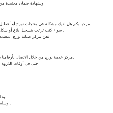
وبشهادة ضمان معتمدة من م
مرحبا بكم هل لديك مشكلة فى منتجات نورج أو أعطال في منتجات نورج التى تتطلب الدعم الفنى أو هل لديك سؤال؟ يمكننا المساعدة بسهولة لاننا أفضل خدمة عملاء صيانة فى مصر.
سواء كنت ترغب بتسجيل بلاغ أو شكاوى صيانة بالمنتج الخاص بك أو التواصل مع أحد ممثلي خدمة العملاء أو طلب خدمة صيانة الخاصة بمنتجات نورج .
نحن مركز صيانة نورج المعتم
مركز خدمة نورج من خلال الاتصال بأرقامنا يقوم مركز صيانة نورج بتوحيد كل الخدمات في مكان واحد وفي أسرع وقت كخدمات مابعد البيع والمبيعات والشكاوي.
حتى في أوقات الذروة يس
وذلك ببساطة نحن نقدم خدمة الصيانة محترفة من خلال مركز رئيسي بالرحاب.
وسلسلة من الفروع لخدمة منتج لصيانة ثلاجاتات نورج فوق اوتوماتيك وتحميل امامي .