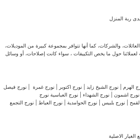
دى ربة المنزل
لعائلات، والشركات، كما أنها تتوافر بمجموعة كبيرة من الموديلات،
لعملائنا حول ما يخص التكييفات ، سواء كانت إصلاحات، أو وسائل
الشيراتون | نورج مديتة نصر | نورج مدينة العاشر من رمضان | نورج حلوان | 15 نورج مايو | نورج الهرم | نورج الشيخ زايد | نورج اكتوبر | نورج غمرة | نورج فيصل
مح | نورج بلبيس | نورج الحوامدية | نورج العياط | نورج التجمع
لغيار الاصلية