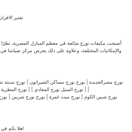
تعتبر الافر
أصبحت مكيفات نورج شائعة في معظم المنازل المصرية، نظرًا للأدا
والإمكانيات المختلفة، وعلاوة على ذلك يحرص مركز صيانتنا في 
| نورج المنيل نورج المعادي | | نورج المطرية | نورج قليوب | نورج شبين القناطر | ابو حمص | نورج ايتاي البارود | نورج اشمون | نورج الشهداء | نورج العباسية نورج |
نورج شبين الكوم | نورج ميت غمرة | نورج نورج شربين | نورج ط
اهلا بكم في 