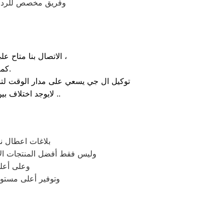
وفريق مخصص للرد علي كافة اسئلتكم علي م
الاتصال بنا متاح على الدوام من خلال رقم صيانة ال جي الارضي او بالضغط علي ايقونة الهاتف ثم الاتصال ،
كما يوجد ايضاً ارقام تليفون ال جي الموجودة بصفحة التواصل مع عملائنا.
توكيل ال جي يسعي على مدار الوقت لتذل
لايوجد اختلاف بين مواعيد العمل بجميع الفروع المتواجد بالمدن والمحافظات نهدف دائماً لراحة عملائنا ..
بلاغات اعطال ن
وليس فقط أفضل المنتجات الأ
وعلى أعلى
وتوفير أعلى مستوي