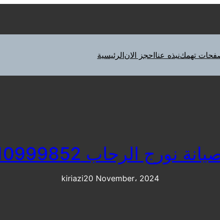
فحات تهمك
نبذه عنا
احجز الان
الرئيسية
نة نورج الرحاب 01210999852
kiriazi
20 November، 2024