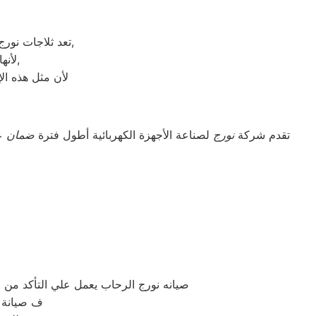
تعد ثلاجات نورج هي أهم الأجهزة الكهربائية التي توفرها الشركة و أكثرها مبيعاً بين بقية المنتجات الأخرى,
لأنها قوية جداً في عمليات التبريد و تتضمن بعض التقنيات المتميزة كتقنية الانفلتر,
لأن مثل هذه الإ
تقدم شركة
نورج
لصناعة الأجهزة الكهربائية أطول فترة
ضمان
عل
صيانه نورج الرحاب يعمل علي التأكد م
ف صيانة ن