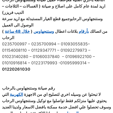
اريد لمدة عام كامل على اصلاح و صيانة ( الغسالات – الثلاجات –
الديب فريزر
)
وستنجهاوس الرحابوجميع قطع الغيار المستبدلة مع اريد سرعة
الوصول الى العميل
) من اتصالك
بأرقام
بلاغات اعطال
وستنجهاوس
خلال 48 ساعة
(
الرحاب
0235700997 – 0235700994 – 01093055835–
01154008110 – 01129347771 – 01092279973 –
01023140280 – 01060037840 – 01096922100 –
01010916814 – 01223179993 -01095999314 –
01220261030
رقم صيانة وستنجهاوس بالرحاب
لا تبحثوا عن وسيله اخري لتصليح اي من الاجهزة
الكهربية
التي
يحتوي عليها منزلكم فقط تواصلوا مع توكيل وستنجهاوس الرحاب
وسوف تحصلوا علي افضل خدمة ممكنة بافضل الاسعار ولدينا العديد