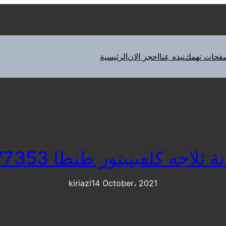
فحات تهمك
نبذه عنا
احجز الان
الرئيسية
اجه كلفينيتور طنطا 01283377353
kiriazi
14 October، 2021