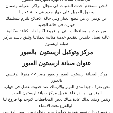
فنحن نستخدم أحدث التقنيات في مجال مراكز الصيانة وضمان
وصول العميل على جهاز جديد في حالة عجزنا
عن توفير اي من قطع الغيار وفي حالة الاصلاح نلتزم بتسليمك
جهازك في حالة الجديد
من حيث والمحافظات التي بها فروع لكنها ذات كثافة سكانية
عالية نعمل جاهدين لتقديم خدمة مثالية لعملائنا وتليق بأسم مركز
صيانة اريستون
مركز وتوكيل اريستون بالعبور
عنوان صيانة اريستون العبور
مركز الصيانة اريستون العبور والعبور مصر >> مقرنا الرئيسي
بالعبور
نحن نعرف جيدا مدي التوتر والارتباك عند حدوث عطل في جهازنا
المنزلي . ونقدر قلق عميل مركز صيانة اريستون العبور
ونثمن وقته. لذلك عادة هناك بعض المحافظات لايوجد بها فروع لنا
اوالفرع تحت الانشاء .
ولتعويض ذلك نقوم بتوجية خطوط سير منظمة من المقر الرئيسي