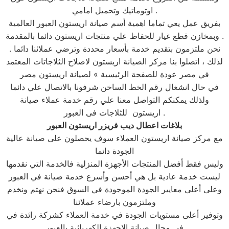
اوتوماتيك وتحميل امامي .
بفريق عمل يعي تماما اهمية أسم صيانة اريستون العبور العالمية
وبمخازن قطع غيار للحفاظ علي منتجات اريستون دائما بالمقدمة .
نحن ملتزمون بتقديم خدمة بأسعار محددة وترضي عملائنا دائما .
لذلك ، اتصلوا بنا مركز الصيانة اريستون لاصلاح الثلاجاتات المعتمد
في مصر عودة للصفحة الرئيسية » لصيانة اريستون مصر
في حال انشغال رقم الخط الساخن شرفونا بالاتصال علي دائما
ولذلك يمكنكم التواصل معنا علي رقم خدمة عملاء صيانة
اريستون للثلاجات فى العبور .
بلاغات اعطال ديب فريزر اريستون العبور
مع مركز صيانة اريستون العملاء سوف يحصلون على صيانة عالية
الجودة دائما
وليس فقط أفضل المنتجات الأجهزة المنزلية فالخدمة التي نقدمها
ليست خدمة عادية بل هي أحسن وأسرع خدمة صيانة في العبور
وعلى أعلى معايير الجودة الموجودة في السوق فنحن نهتم ونخدم
وملتزمون بارضاء عملائنا
وتوفير أعلى مستويات الجودة في خدمة العملاء كشركة رائدة في
في مجال صيانة الاجهزة الكهربائية بالعبور