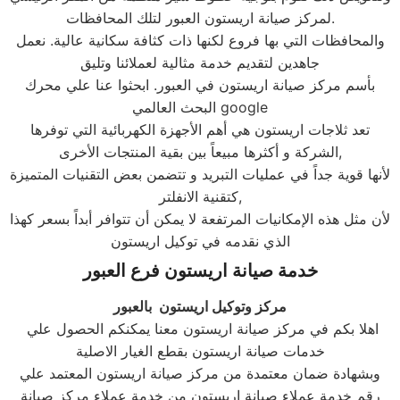
لمركز صيانة اريستون العبور لتلك المحافظات.
والمحافظات التي بها فروع لكنها ذات كثافة سكانية عالية. نعمل
جاهدين لتقديم خدمة مثالية لعملائنا وتليق
بأسم مركز صيانة اريستون في العبور. ابحثوا عنا علي محرك
البحث العالمي google
تعد ثلاجات اريستون هي أهم الأجهزة الكهربائية التي توفرها
الشركة و أكثرها مبيعاً بين بقية المنتجات الأخرى,
لأنها قوية جداً في عمليات التبريد و تتضمن بعض التقنيات المتميزة
كتقنية الانفلتر,
لأن مثل هذه الإمكانيات المرتفعة لا يمكن أن تتوافر أبداً بسعر كهذا
الذي نقدمه في توكيل اريستون
خدمة صيانة اريستون فرع العبور
مركز وتوكيل اريستون بالعبور
اهلا بكم في مركز صيانة اريستون معنا يمكنكم الحصول علي
خدمات صيانة اريستون بقطع الغيار الاصلية
وبشهادة ضمان معتمدة من مركز صيانة اريستون المعتمد علي
رقم خدمة عملاء صيانة اريستون من خدمة عملاء مركز صيانة