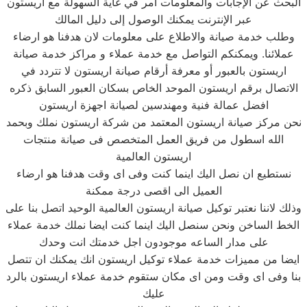
البحث عن الإجابات والمعلومات أمر في غاية السهولة مع اريستون
عبر الإنترنت يمكنك الوصول إلى دليل المالك
وطلب خدمة صيانة والاطلاع على معلومات لان هدفنا هو ارضاء
عملائنا. ويمكنكم التواصل مع خدمة عملاء و مراكز خدمة صيانة
اريستون بالعبور أو معرفة أرقام صيانة اريستون لا تتردد في
الاتصال برقم اريستون الموحد الخاص بسكان العبور السابق ذكره
افضل عمالة فنية ومهندسين لصيانة اجهزة اريستون
نحن مركز صيانة اريستون المعتمد من شركة اريستون نملك وبحمد
الله اسطول من فريق العمل المتخصص فى صيانة منتجات
اريستون العالمية
نستطيع ان نصل اليك اينما كنت وفى اى وقت هدفنا هو ارضاء
العميل الى اقصى درجة ممكنة
وذلك لاننا نعتبر توكيل صيانة اريستون العالمية الوحيد اتصل بنا على
الخط الساخن ونحن سنصل اليك اينما كنت ايضا نملك خدمة عملاء
على مدار الساعه موجودون اجل خدمتك انت وحدك
ايضا من مميزات خدمة عملاء توكيل اريستون انك يمكنك ان تتصل
بنا وفى اى وقت ومن اى مكان ستقوم خدمة عملاء اريستون بالرد
عليك