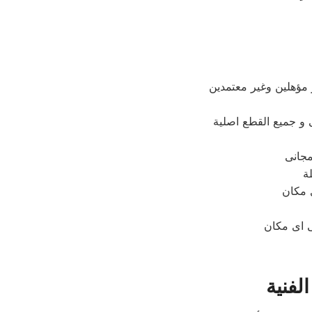
 مؤهلين وغير معتمدين
لة
لفنية