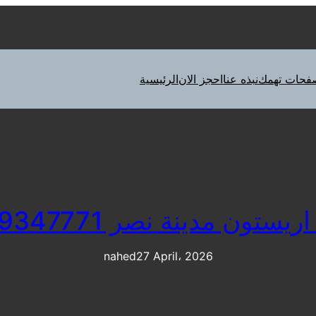
فحات تهمك
نبذه عنا
احجز الان
الرئيسية
يستون مدينة نصر 01129347771
nahed
27 April، 2026