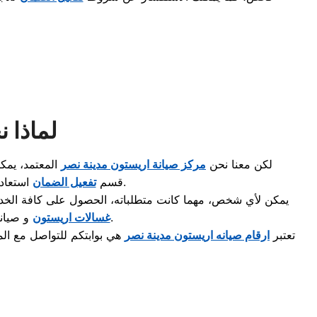
لماذا 
لكن معنا نحن
مركز صيانة اريستون مدينة نصر
المعتمد، يم
شاملة تغنيك عن نقل الجهاز من مكانه.
قسم
تفعيل الضمان
استعادة كف
يمكن لأي شخص، مهما كانت متطلباته، الحصول على كافة الخدما
لضمان راحة ست البيت.
غسالات اريستون
و
صيان
تعتبر
ارقام صيانه اريستون مدينة نصر
هي بوابتكم للتواصل مع الم