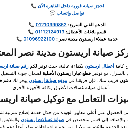
📞 احجز صيانة فورية داخل القاهرة الآن
💬 تواصل واتساب
الدعم الفني السريع:
01210999852
📞
قسم بلاغات الأعطال:
01112124913
📞
خدمة عملاء اريستون مدينة نصر :
01096922100
📞
كز صيانة اريستون مدينة نصر المعت
ح كافة
أعطال اريستون
بكفاءة عالية، حيث نوفر لكم
رقم صيانة اريس
بالمنزل، مع توفير
قطع غيار اريستون الأصلية
لضمان جودة التشغيل 
تون
قريب منك، فإن فريقنا في
موقع صيانة اريستون
يوفر لك
دعم ف
وكافة الأجهزة الأخرى.
أعمال
صيانة غسالات الأطباق
زات التعامل مع توكيل صيانة اريس
ن الحصول على أعلى معايير الجودة من خلال
خدمة إصلاح منزلية
تتم
، بالإضافة إلى قسم متخصص في
صيانة غسالات اريستون
والملابس ل
زة الجديدة والمُصانة، ولأننا نهتم بجميع احتياجاتك، نوفر أيضاً دعم