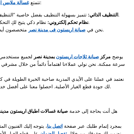
بمجموعة من الخصائص الذكية التي تجعلها الاختيار الأول في مصر، ومن أبرز مميزاتها:
تتمتع
غسالة ملابس ا
ننصح دائماً بتفعيلها.
التنظيف الذاتي:
تتميز بسهولة التنظيف بفضل خاصية “التنظيف 
.
نظام تحكم إلكتروني:
نظام ذكي يتيح لكِ الت
متكاملة.
نحن في
صيانة اريستون فى مدينة نصر
متخصصون أيض
يوضح
مركز
صيانة ثلاجات اريستون
بمدينة نصر
لجميع مستخدمي أج
سرعة ممكنة. نحن نولي عملاءنا اهتماماً دائماً من خلال مشرفي
نعتمد في عملنا على الأيدي المدربة صاحبة الخبرة الطويلة في ك
أو الاتصال المباشر بالأرقام المعتمدة.
لك جودة قطع الغيار الأصلية. احصلوا معنا على أفضل خدم
هل أنت بحاجة إلى خدمة
صيانة غسالات اطباق اريستون مدين
بمجرد إتمام طلبك عبر صفحة
اتصل بنا
، يتوجه إليك الفنيون 
نضمن لك حقوقك من خلال
تفعيل الضمان
على قطع الغيار الأ