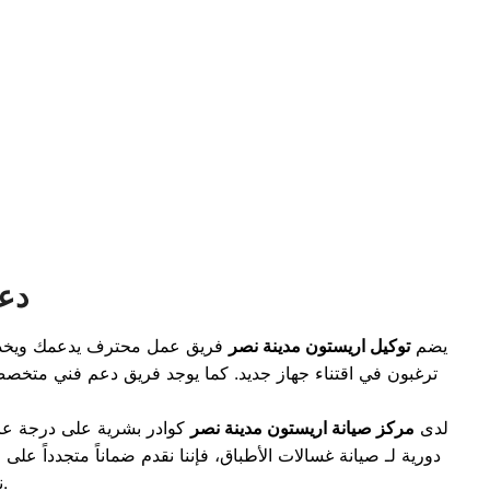
دعم
يضم
توكيل اريستون مدينة نصر
فريق عمل محترف يدعمك ويخدمك 
ترغبون في اقتناء جهاز جديد. كما يوجد فريق دعم فني متخ
لدى
مركز صيانة اريستون مدينة نصر
كوادر بشرية على درجة عالي
دورية لـ
صيانة غسالات الأطباق
، فإننا نقدم ضماناً متجدداً ع
، لضمان أن أجهزتكم في أمان تام مع قطع غيار أصلية.
ن