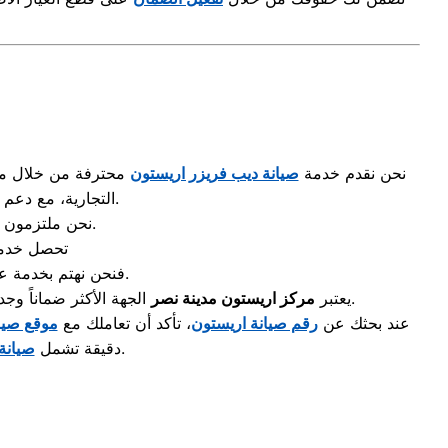
نحن نقدم خدمة
صيانة ديب فريزر اريستون
محترفة من خلال مرك
للحفاظ على أجهزتكم دائماً في المقدمة.
التجارية، مع دعم
الآن.
نحن ملتزمون 
تحصل خد
أو الديب فريزر.
فنحن نهتم بخدمة عم
لضمان حق العميل.
يعتبر
مركز اريستون مدينة نصر
الجهة الأكثر ضماناً وج
عند بحثك عن
رقم صيانة اريستون
، تأكد أن تعاملك مع
موقع صيا
لضمان تشغيل كافة أجهزتكم المنزلية بأمان تام.
دقيقة تشمل
صيانة