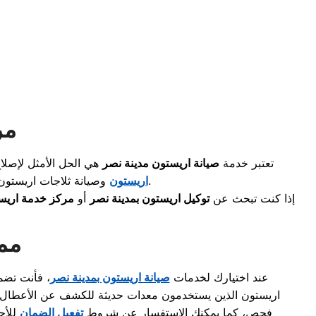
مر
تعتبر خدمة
صيانة اريستون مدينة نصر
هي الحل الأمثل لإصلا
فورية.
اريستون
و
صيانة ثلاجات اريستون
إذا كنت تبحث عن
توكيل اريستون بمدينة نصر
أو
مركز خدمة اريس
ممي
عند اختيارك لخدمات
صيانة اريستون بمدينة نصر
، فأنت تضم
اريستون
الذين يستخدمون معدات حديثة للكشف عن الأعطال
فحص، كما يمكنك الاستفسار عن شروط
تفعيل الضمان
للأجه