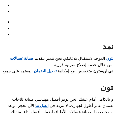
مد
تون
الموحد لاستقبال بلاغاتكم. نحن نتميز بتقديم
صيانة غسالات
من خلال
خدمة إصلاح منزلية
ني اريستون
متخصص، مع إمكانية
تفعيل الضمان
المعتمد على جميع
تون
 بالكامل أمام عينيك. نحن نوفر أفضل مهندسي
صيانة ثلاجات
ضمان عمر أطول لجهازك. لا تتردد في
اتصل بنا
الآن لحجز موعد
 فني مخصص لـ
صيانة غسالات الأطباق
لضمان أفضل أداء لمنزلك