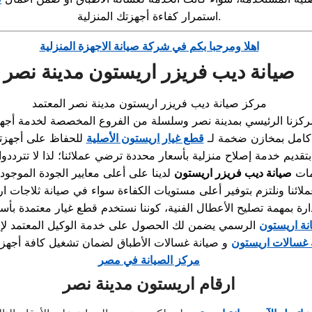
استمرار كفاءة أجهزتك المنزلية.
اهلا ومرحبا بكم في شركة صيانة الاجهزة المنزلية
صيانة ديب فريزر اريستون مدينة نصر
مركز صيانة ديب فريزر اريستون مدينة نصر المعتمد
زنا الرئيسي بمدينة نصر وسلسلة من الفروع المخصصة لخدمة أجهزة 
 كامل بمخازن ضخمة لـ
قطع غيار اريستون الأصلية
بتقديم
خدمة إصلاح منزلية
بأسعار محددة ترضي عملائنا؛ لذا لا تترددو
مات
صيانة ديب فريزر اريستون
لدينا على أعلى معايير الجودة الموجو
لائنا ونلتزم بتوفير أعلى مستويات الكفاءة سواء في
صيانة ثلاجات ا
دارة بمهمة تصليح الأعطال الفنية، كوننا نستخدم قطع غيار معتمدة بأ
نة اريستون
الرسمي يضمن لك الحصول على خدمة الوكيل المعتمد لإصل
 غسالات اريستون
و
صيانة غسالات الأطباق
مركز الصيانة في مصر
ارقام اريستون مدينة نصر