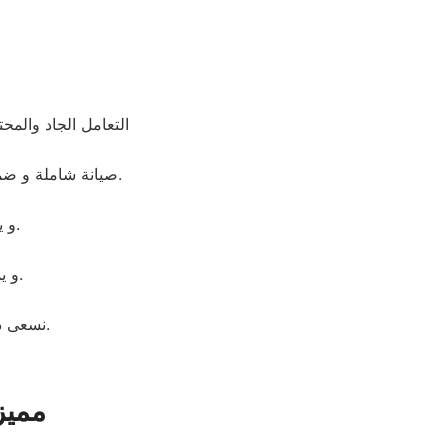
التعامل الجاد والم
صيانة شاملة و ضمان لمدة عام كامل على جميع القطع التى تم استبدالها. ضمان حقيقى و جميع القطع اصلية.
و يقوم بمساعدتك فى انهاء اى مشكلة طارئة او اى عطل بسيط بشكل مجانى.
و يملكون المعدات الخاصه اللازمه للإصلاح المنزلى فى اى وقت وفى اى مكان.
نسعى دائما لإرضاء العملاء ولذلك خدمة الدعم الفنى متاحة فى اى وقت وفى اى مكان.
مميز