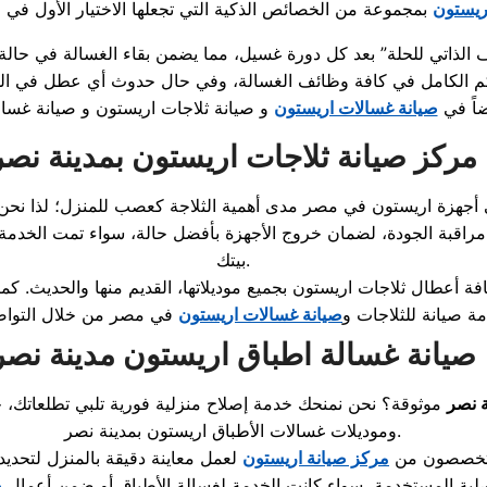
ريستون
الذاتي للحلة” بعد كل دورة غسيل، مما يضمن بقاء الغسالة في حالة
حكم الكامل في كافة وظائف الغسالة، وفي حال حدوث أي عطل في ال
اً في
صيانة غسالات اريستون
و
صيانة ثلاجات اريستون
و
صيانة غسال
مركز صيانة ثلاجات اريستون بمدينة نصر
هزة اريستون في مصر مدى أهمية الثلاجة كعصب للمنزل؛ لذا نحن ل
 مراقبة الجودة، لضمان خروج الأجهزة بأفضل حالة، سواء تمت الخدم
بيتك.
افة أعطال ثلاجات اريستون بجميع موديلاتها، القديم منها والحديث. 
ة صيانة للثلاجات و
صيانة غسالات اريستون
في مصر من خلال التوا
صيانة غسالة اطباق اريستون مدينة نصر
ة نصر
موثوقة؟ نحن نمنحك
خدمة إصلاح منزلية
بمدينة نصر.
وموديلات
غسالات الأطباق اريستون
المتخصصون من
مركز صيانة اريستون
لعمل معاينة دقيقة بالمنزل لتحديد
صلية المستخدمة، سواء كانت الخدمة لغسالة الأطباق أو ضمن أعمال
ص