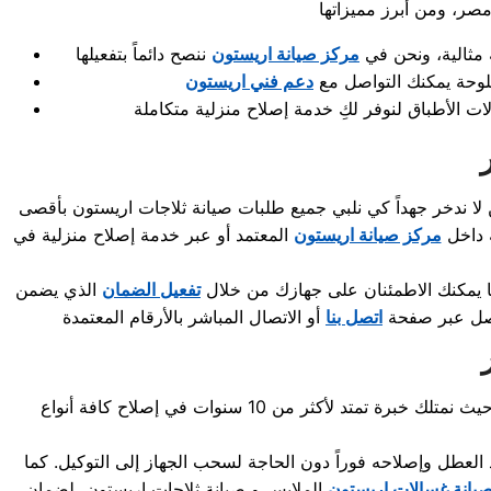
 مثالية، ونحن في
مركز صيانة اريستون
لوحة يمكنك التواصل مع
دعم فني اريستون
ات الأطباق
لنوفر لكِ
خدمة إصلاح منزلية
ا ندخر جهداً كي نلبي جميع طلبات
صيانة ثلاجات اريستون
بأقصى
ة داخل
مركز صيانة اريستون
المعتمد أو عبر
خدمة إصلاح منزلية
في
كما يمكنك الاطمئنان على جهازك من خلال
تفعيل الضمان
الذي يضمن
صل عبر صفحة
اتصل بنا
فورية تلبي تطلعاتك، حيث نمتلك خبرة تمتد لأكثر من 10 سنوات في إصلاح كافة أنواع
 العطل وإصلاحه فوراً دون الحاجة لسحب الجهاز إلى التوكيل. كما
يانة غسالات اريستون
الملابس و
صيانة ثلاجات اريستون
، لضمان