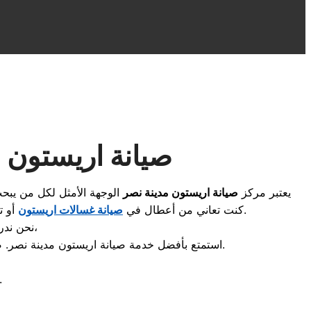
صيانة اريستون م
يعتبر مركز
صيانة اريستون مدينة نصر
الوجهة الأمثل لكل من يبحث
، فإن فريقنا المدرب جاهز للوصول إليك في أسرع وقت بجميع أحياء مدينة نصر.
كنت تعاني من أعطال في
صيانة غسالات اريستون
أو 
لضمان حقوق العميل،
نحن ندر
استمتع بأفضل خدمة صيانة اريستون مدينة نصر. صيانة منزلية فورية للغسالات، الثلاجات، وغسالات الأطباق بقطع غيار أصلية وضمان معتمد. اتصل الآن للدعم الفني السريع.
لضمان أداء مثالي يد