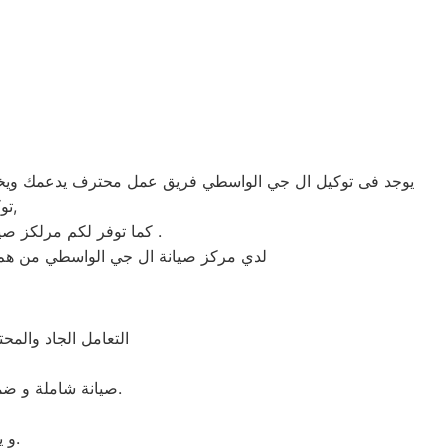
يوجد فى توكيل ال جي الواسطي فريق عمل محترف يدعمك ويخدمك 
توكيل ال جي , كما يوجد فريق دعم فنى يقوم بصيانه جميع الاجهزه الكهربائيه,
كما توفر لكم مرلكز صيانه ال جي خدمه 24 ساعه , فى تلقى شكواكم , وايضا يصلكم الفنيين الى منزل لصيانه اجهزتكم .
لدي مركز صيانة ال جي الواسطي من هم عل
التعامل الجاد والم
صيانة شاملة و ضمان لمدة عام كامل على جميع القطع التى تم استبدالها. ضمان حقيقى و جميع القطع اصلية.
و يقوم بمساعدتك فى انهاء اى مشكلة طارئة او اى عطل بسيط بشكل مجانى.