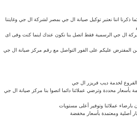
ذكرنا اننا نعتبر توكيل صيانة ال جي بمصر لشركة ال جي وغايتنا
لذلك نحن لدينا قطع غيار اصلية وبأسعار لا تنافس حيث يصل الخصم الى ما يصل الى 50% من الثمن الاساسى من قطع غيار اجهزة شركة ال جي الرسمية فقط اتصل بنا نكون عندك اينما كنت وفى اى
من المفترض عليكم على الفور التواصل مع رقم مركز صيانة ال جي
لفروع لخدمة ديب فريزر ال جي
بأسعار محددة وترضي عملائنا دائما اتصوا بنا مركز صيانة ال جي
بارضاء عملائنا وتوفير أعلى مستويات
يار أصلية ومعتمدة بأسعار مخفضة