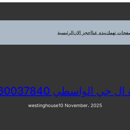
فحات تهمك
نبذه عنا
احجز الان
الرئيسية
ل جي الواسطي 01060037840
westinghouse
10 November، 2025