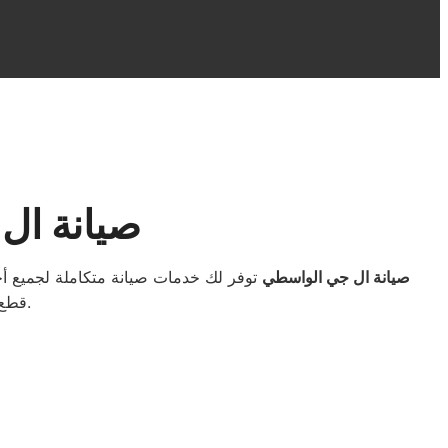
صيانة ال
صيانة ال جي الواسطي
توفر لك خدمات صيانة متكاملة لجميع أج
قطع غيار أصلية ونقدم ضمانًا فعليًا بعد الصيانة للحفاظ على جودة وكفاءة أجهزتك.