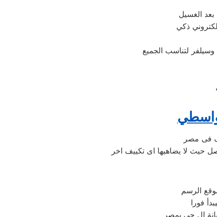
لواسطي
وقع الرسم
دأ فورا
انة ال جي بمصر