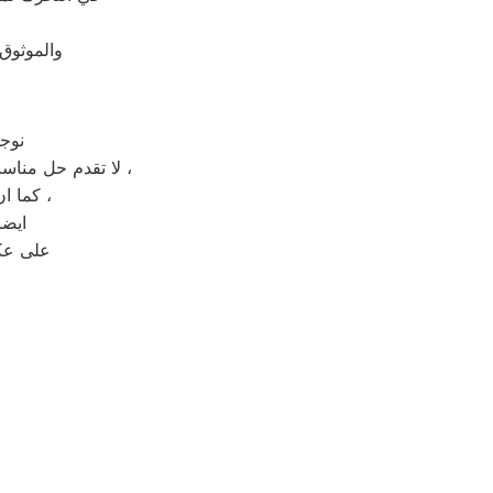
والموثوق
نوج
لا تقدم حل مناسب لصيانة جهاز منزلك المعطل بل تقدم حل مؤقت يعيد العطل الى جهازك بعد فترة قصيرة ،
كما ان فتح الجهاز من قبل شخص غير مختص قد يعرض جهازك الى التلف بشكل كلي ،
ايضا
على عكس