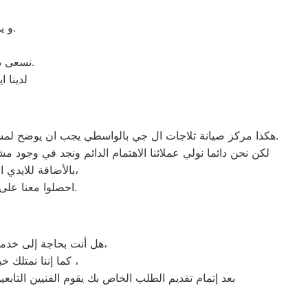
و يملكون المعدات الخاصه اللازمه للإصلاح المنزلى فى اى وقت وفى اى مكان.
نسعى دائما لإرضاء العملاء ولذلك خدمة الدعم الفنى متاحة فى اى وقت وفى اى مكان.
لدينا ا
هكذا مركز صيانة ثلاجات ال جي بالواسطي يجب ان يوضح لمستخدمى ثلاجات ال جي بمصر ان كلنا يعلم مدى اهمية الثلاجة بالمنزل ونحن لا ندخر جهدا كي نلبي جميع طلبات الصيانه لثلاجات ال جي.
لكن نحن دائما نولي عملائنا الاهتمام الدائم ونجد في وجود م
بالأضافة للايدي المدربة صاحبة الخبرة في كافة اعطال ثلاجات ال جي بجميع موديلاتها القديم منها والحديث،
احصلوا معنا على افضل خدمة للثلاجات في مصر من خلال رقم مركز صيانة ال جي المعتمد في الواسطي.
هل أنت بحاجة إلى خدمة صيانة غسالات اطباق ال جي الواسطي لديك؟ نحن نمنحك خدمة الصيانة الفورية التي ترغب بها،
كما إننا نمتلك خبرة أكثر من 10 سنوات في خدمات إصلاحات كافة أنواع غسالات الأطباق ال جي الواسطي ،
بعد إتمام تقديم الطلب الخاص بك يقوم الفنيين التاب