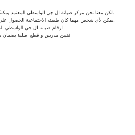
لكن معنا نحن مركز صيانة ال جي الواسطي المعتمد يمكنكم الحصول علي خدمات الصيانة للاجهزة المنزلية ال جي بقطع غيار أصلية وبشهادة ضمان معتمدة من مركز صيانة ال جي المعتمد.
يمكن لأي شخص مهما كان طبقته الاجتماعية الحصول علي كافة الخدمات وأعمال التصليح التي يُقدمها توكيل ميكروويف ال جي المُدعمة بباقات من الخصومات والعروض التي ليس لها مثيل.
ارقام صيانه ال جي الواسطي ال
فنيين مدربين و قطع اصلية بضمان 