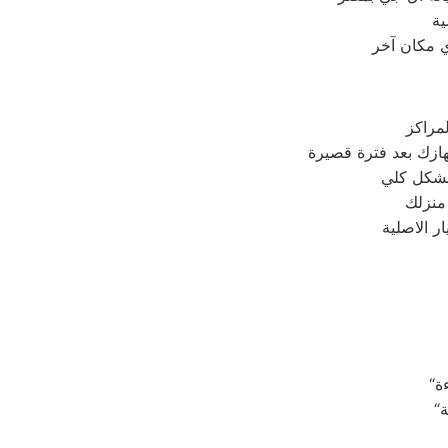
ية
ي مكان آخر
مراكز
 منزلك
 الاصلية