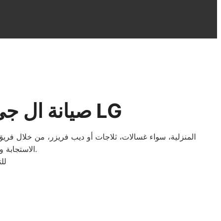
صيانة ال جي قطور – خدمة سريعة وموثوقة لجميع أجهزة LG
الاستجابة ودقة الإصلاح. نستخدم قطع غيار أصلية للحفاظ على أداء الجهاز وكفاءته لفترة طويلة.
لل