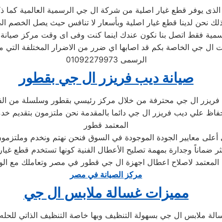
ذى يوفر قطع غيار اصلية من شركة ال جي الرسمية العالمية كما ذكرنا
مية فقط اتصل بنا نكون عندك اينما كنت وفى اى وقت مركز صيانة
 ال جي الخاصة بكم قد اصابها اي ضرر من الاضرار المختلفة التي 
الرسمى 01092279973
صيانة ديب فريزر ال جي بقطور
 فريزر ال جي محترفة من خلال مركز رئيسي بقطور وسلسلة من الف
اظ علي ديب فريزر ال جي دائما بالمقدمة نحن ملتزمون بتقديم خدمة 
المعتمد قطور
على معايير الجودة الموجودة في السوق فنحن نهتم ونخدم وملتزمون 
ر ضماناً وجدارة بمهمة تصليح الأعطال الفنية كونها تستخدم قطع غي
ل المعتمد لاصلاح اعطال اجهزة ال جي قطور في مصر وتعاملك مع ال
مركز الصيانة في مصر
مميزات غسالة ملابس ال جي