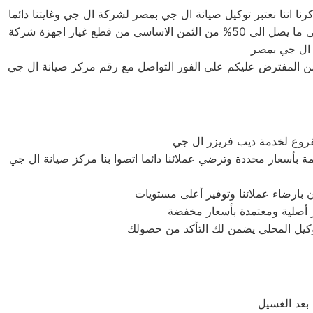
 اننا نعتبر توكيل صيانة ال جي بمصر لشركة ال جي وغايتنا دائما
هى توفير اعلى خدمة صيانة لعملاء صيانة ال جي بمصر الكرام لذلك نحن لدينا قطع غيار اصلية وبأسعار لا تنافس حيث يصل الخصم الى ما يصل الى 50% من الثمن الاساسى من قطع غيار اجهزة شركة
 ال جي بمصر
من المفترض عليكم على الفور التواصل مع رقم مركز صيانة ال جي
روع لخدمة ديب فريزر ال جي
بأسعار محددة وترضي عملائنا دائما اتصوا بنا مركز صيانة ال جي
بارضاء عملائنا وتوفير أعلى مستويات
ار أصلية ومعتمدة بأسعار مخفضة
وكيل المحلي يضمن لك التأكد من حصولك