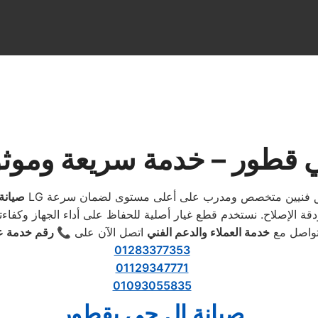
صيانة
تواصل مع
خدمة العملاء والدعم الفني
اتصل الآن على
📞 رقم خدمة ع
01283377353
01129347771
01093055835
صيانة ال جي بقطور