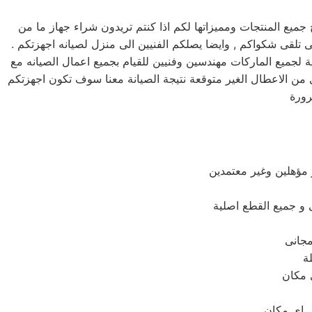
ع المنتجات ومميزاتها لكم اذا كنتم تريدون شراء جهاز ما من
ريق دعم فنى يقوم بصيانه جميع الاجهزه الكهربائيه, كما توفر لكم مرلكز صيانه ال جي خدمه 24 ساعه , فى تلقى شكواكم , وايضا يصلكم الفنيين الى منزل لصيانه اجهزتكم .
لجميع الماركات مهندسين وفنيين للقيام بجميع اعمال الصيانه مع
ن الاعطال الغير متوقعة نتيجة الصيانة معنا سوف تكون اجهزتكم
 مؤهلين وغير معتمدين
لة