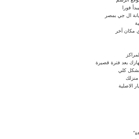
دأ فورا
انة ال جي بمصر
ة
ي مكان آخر
مراكز
 منزلك
 الاصلية