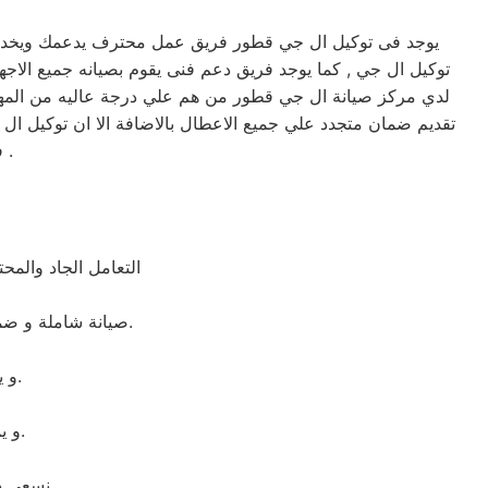
يوجد فى توكيل ال جي قطور فريق عمل محترف يدعمك ويخدمك ب
لدي مركز صيانة ال جي قطور من هم علي درجة عاليه من المهارة 
تقديم ضمان متجدد علي جميع الاعطال بالاضافة الا ان توكيل ا
في امان وسوف تحصل علي صيانه وتغير لاي من قطع الغيار عند الضرورة .
التعامل الجاد والم
صيانة شاملة و ضمان لمدة عام كامل على جميع القطع التى تم استبدالها. ضمان حقيقى و جميع القطع اصلية.
و يقوم بمساعدتك فى انهاء اى مشكلة طارئة او اى عطل بسيط بشكل مجانى.
و يملكون المعدات الخاصه اللازمه للإصلاح المنزلى فى اى وقت وفى اى مكان.
نسعى دائما لإرضاء العملاء ولذلك خدمة الدعم الفنى متاحة فى اى وقت وفى اى مكان.