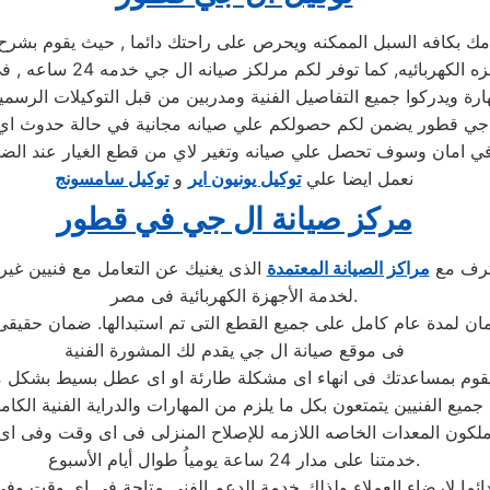
كافه السبل الممكنه ويحرص على راحتك دائما , حيث يقوم بشرح جمي
توكيل ال جي , كما يوجد ف
ويدركوا جميع التفاصيل الفنية ومدربين من قبل التوكيلات الرسمية 
ل جي قطور يضمن لكم حصولكم علي صيانه مجانية في حالة حدوث اي م
نعمل ايضا علي
توكيل يونيون اير
و
توكيل سامسونج
مركز صيانة ال جي في قطور
حترف مع
مراكز الصيانة المعتمدة
الذى يغنيك عن التعامل مع فنيين غير
لخدمة الأجهزة الكهربائية فى مصر.
فى موقع صيانة ال جي يقدم لك المشورة الفنية
جميع الفنيين يتمتعون بكل ما يلزم من المهارات والدراية الفنية الكام
خدمتنا على مدار 24 ساعة يومياُ طوال أيام الأسبوع.