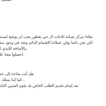
هكذا مركز صيانة ثلاجات ال جي بقطور يجب ان يوضح لمستخدمى ثلاجات ال جي بمصر ان كلنا يعلم مدى اهمية الثلاجة بالمنزل ونحن لا ندخر جهدا كي نلبي جميع طلبات الصيانه لثلاجات ال جي.
لكن نحن دائما نولي عملائنا الاهتمام الدائم ونجد في وجود م
بالأضافة للايدي المدربة صاحبة الخبرة في كافة اعطال ثلاجات ال جي بجميع موديلاتها القديم منها والحديث،
احصلوا معنا على افضل خدمة للثلاجات في مصر من خلال رقم مركز صيانة ال جي المعتمد في قطور.
هل أنت بحاجة إلى خدمة صيانة غسالات اطباق ال جي قطور لديك؟ نحن نمنحك خدمة الصيانة الفورية التي ترغب بها،
كما إننا نمتلك خبرة أكثر من 10 سنوات في خدمات إصلاحات كافة أنواع غسالات الأطباق ال جي قطور ،
بعد إتمام تقديم الطلب الخاص بك يقوم الفنيين التا