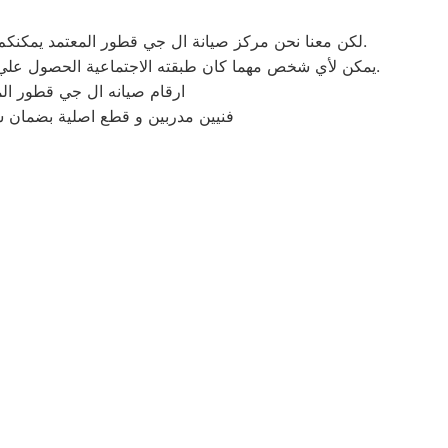
لكن معنا نحن مركز صيانة ال جي قطور المعتمد يمكنكم الحصول علي خدمات الصيانة للاجهزة المنزلية ال جي بقطع غيار أصلية وبشهادة ضمان معتمدة من مركز صيانة ال جي المعتمد.
يمكن لأي شخص مهما كان طبقته الاجتماعية الحصول علي كافة الخدمات وأعمال التصليح التي يُقدمها توكيل ميكروويف ال جي المُدعمة بباقات من الخصومات والعروض التي ليس لها مثيل.
ارقام صيانه ال جي قطور ال
فنيين مدربين و قطع اصلية بضمان 