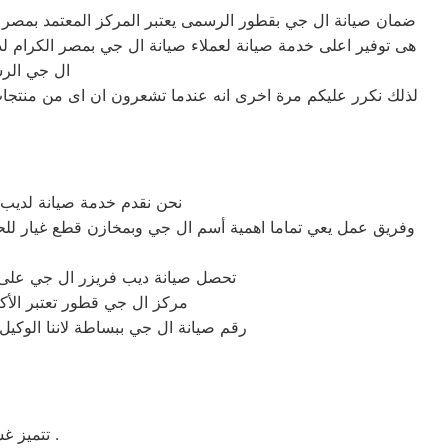
ضمان صيانة ال جي بقطور الرسمى يعتبر المركز المعتمد بمصر ال
ال جي الرس
لذلك نكرر عليكم مرة اخرى انه عندما تشعرون ان اى من منتجات
نحن نقدم خدمة صيانة لديب
وفريق عمل يعي تماما اهمية أسم ال جي وبمخازن قطع غيار للحف
تحصل صيانة ديب فريزر ال جي على أ
مركز ال جي قطور تعتبر الأكث
رقم صيانة ال جي ببساطة لاننا الوكي
تتميز غسالة ملابس ال جي بسهولة التنظيف وبها خاصة التنظيف الذاتي للحله بعد الغسيل .