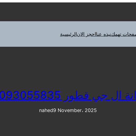
فحات تهمك
نبذه عنا
احجز الان
الرئيسية
 ال جي قطور 01093055835
nahed
9 November، 2025