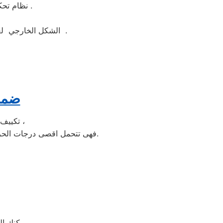
نظام تحكم الكتروني وهو نظام يتيح لك التحكم بكامل وظائف الغساله بنظام الكتروني ذكي .
الشكل الخارجي لغسالة ملابس ال جي جيد ومتوفر منها اكثر من لون مثل ابيض واسود وسيلفر لتناسب الجميع .
ضمان
تكييف الخدمة الشاقة من مبيعات تكييف ال جي الاولى فى مبيعات التكييف فى مصر ،
فهى تتحمل اقصى درجات الحرارة الصيف تعمل فى اسواء الظروف باستمرارية فى التشغيل المتواصل حيث لا يضاهيها اى تكييف اخر.
يمكنك ال