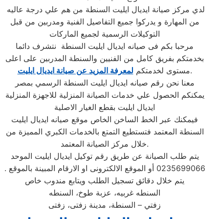
لدي مركز صيانة ايديال ايليت السنطة من هم علي درجة عاليه
من المهارة و يدركوا جميع التفاصيل الفنية ومدربين من قبل
التوكيلات الرسمية لجميع الماركات
مرحبا بكم فى صيانه ايديال ايليت السنطة نتشرف دائما
بخدمتكم بفريق كامل من الفنيين والسنطة المدربين على اعلى
.
مستوى لخدمتكم
لمعرفة المزيد عن صيانة ايديال ايليت
معنا نحن رقم صيانه ايديال ايليت السنطة الرسمي بمصر
يمكنكم الحصول علي خدمات الصيانة المنزلية للاجهزة المنزلية
ايديال ايليت بقطع الغيار الاصلية
فيمكنك عبر الخط الساخن الخاص موقع صيانه ايديال ايليت
السنطة المعتمد فتستطيع التمتع بالخدمات الكبري المميزة من
خلال مركز الصيانة المعتمد.
يتم طلب الصيانة عن طريق رقم توكيل ايديال ايليت الموحد
0235699066 أو الموقع الالكترونى او الارقام المبينة بالموقع .
يتم خلال دقائق تسجيل الطلب ويتابع مندوب خاص
السنطه غربيه، عزبة طوخ، السنطه
زفتي – السنطة، مدينة زفتى، زفتى