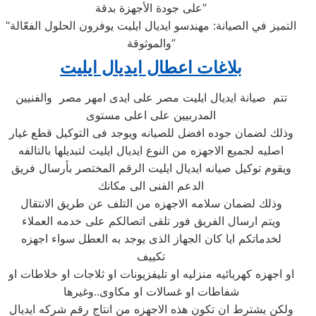
على جودة الأجهزة بدقة”
“التميز في الصيانة: مهندسو ايديال ايليت يوفرون الحلول الفعّالة
والموثوقة”
بلاغات اعطال ايديال ايليت
تتم صيانة ايديال ايليت مصر على ايدى امهر مصر والفنيين
المدربيين على اعلى مستوى
وذلك لضمان جوده افضل للصيانه ويوجد فى التوكيل قطع غيار
اصليه لجميع الاجهزه من النوع ايديال ايليت لتبديلها بالتالفه
ويقوم توكيل صيانه ايديال ايليت الرقم المختصر بأرسال فريق
الدعم الفنى الى مكانك
وذلك لضمان سلامه الاجهزه من التلف عن طريق الانتقال
ويتم ارسال الفريق فور تلقى اتصالكم على خدمه العملاء
لخدماتكم ايا كان الجهاز الذى يوجد به العطل سواء اجهزه
تكييف
او اجهزه كهربائيه منزليه او تليفزيونات او ثلاجات او خلاطات او
شفاطات او غسالات او مكاوى..وغيرها
ولكن يشترط ان تكون هذه الاجهزه من انتاج رقم شركه ايديال