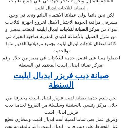
الثلاجة بالمنزل ونحن لا ندخر جهدا كي نلبي جميع طلبات
الصيانه لثلاجات ايديال ايليت.
لكن نحن دائما نولي عملائنا الاهتمام الدائم ونجد في وجود
مشرفي مراقبة الجودة الاختيار الامثل لخروج اجهزة الثلاجات
سواء من
مركز الصيانة لثلاجات ايديال ايليت
المعتمد بمصر او
من منزل العميل. بالأضافة للايدي المدربة صاحبة الخبرة في
كافة اعطال ثلاجات ايديال ايليت بجميع موديلاتها القديم منها
والحديث،
احصلوا معنا على افضل خدمة للثلاجات في مصر من خلال رقم
مركز صيانة ايديال ايليت المعتمد في السنطة.
صيانة ديب فريزر ايديال ايليت
السنطة
نحن نقدم خدمة صيانة لديب فريزر ايديال ايليت محترفة من
خلال مركز رئيسي بالسنطة وسلسلة من الفروع لخدمة ديب
فريزر ايديال ايليت
وفريق عمل يعي تماما اهمية أسم ايديال ايليت وبمخازن قطع
غيار للحفاظ علي ديب فريزر ايديال ايليت دائما بالمقدمة نحن