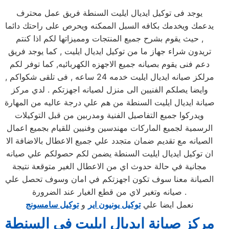
يوجد فى توكيل ايديال ايليت السنطة فريق عمل محترف
يدعمك ويخدمك بكافه السبل الممكنه ويحرص على راحتك دائما
, حيث يقوم بشرح جميع المنتجات ومميزاتها لكم اذا كنتم
تريدون شراء جهاز ما من توكيل ايديال ايليت , كما يوجد فريق
دعم فنى يقوم بصيانه جميع الاجهزه الكهربائيه, كما توفر لكم
مرلكز صيانه ايديال ايليت خدمه 24 ساعه , فى تلقى شكواكم ,
وايضا يصلكم الفنيين الى منزل لصيانه اجهزتكم . لدي مركز
صيانة ايديال ايليت السنطة من هم علي درجة عاليه من المهارة
ويدركوا جميع التفاصيل الفنية ومدربين من قبل التوكيلات
الرسمية لجميع الماركات مهندسين وفنيين للقيام بجميع اعمال
الصيانه مع تقديم ضمان متجدد علي جميع الاعطال بالاضافة الا
ان توكيل ايديال ايليت السنطة يضمن لكم حصولكم علي صيانه
مجانية في حالة حدوث اي من الاعطال الغير متوقعة نتيجة
الصيانة معنا سوف تكون اجهزتكم في امان وسوف تحصل علي
صيانه وتغير لاي من قطع الغيار عند الضرورة .
نعمل ايضا علي
توكيل يونيون اير
و
توكيل سامسونج
مركز صيانة ايديال ايليت في السنطة