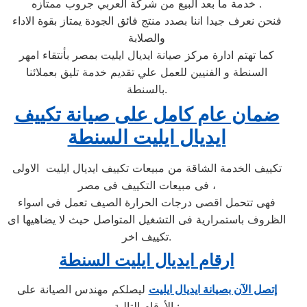
خدمة ما بعد البيع من شركة العربي جروب ممتازه .
فنحن نعرف جيدا اننا بصدد منتج فائق الجودة يمتاز بقوة الاداء
والصلابة
كما تهتم ادارة مركز صيانة ايديال ايليت بمصر بأنتقاء امهر
السنطة و الفنيين للعمل علي تقديم خدمة تليق بعملائنا
بالسنطة.
ضمان عام كامل على صيانة تكييف
ايديال ايليت السنطة
تكييف الخدمة الشاقة من مبيعات تكييف ايديال ايليت الاولى
فى مبيعات التكييف فى مصر ،
فهى تتحمل اقصى درجات الحرارة الصيف تعمل فى اسواء
الظروف باستمرارية فى التشغيل المتواصل حيث لا يضاهيها اى
تكييف اخر.
ارقام ايديال ايليت السنطة
إتصل الآن بصيانة ايديال ايليت
ليصلكم مهندس الصيانة على
الأرقام التالية :