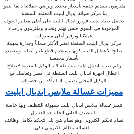
ملتزمون بتقديم خدمة بأسعار محددة وترضي عملائنا دائما اتصوا
بنا مركز صيانة ايديال ايليت المعتمد السنطة
تحصل صيانة ديب فريزر ايديال ايليت على أعلى معايير الجودة
الموجودة في السوق فنحن نهتم ونخدم وملتزمون بارضاء
عملائنا وتوفير أعلى مستويات
مركز ايديال ايليت السنطة تعتبر الأكثر ضماناً وجدارة بمهمة
تصليح الأعطال الفنية كونها تستخدم قطع غيار أصلية ومعتمدة
بأسعار مخفضة
رقم صيانة ايديال ايليت ببساطة لاننا الوكيل المعتمد لاصلاح
اعطال اجهزة ايديال ايليت السنطة في مصر وتعاملك مع
الوكيل المحلي يضمن لك التأكد من حصولك
مميزات غسالة ملابس ايديال ايليت
تتميز غسالة ملابس ايديال ايليت بسهولة التنظيف وبها خاصة
التنظيف الذاتي للحله بعد الغسيل .
نظام تحكم الكتروني وهو نظام يتيح لك التحكم بكامل وظائف
الغساله بنظام الكتروني ذكي .