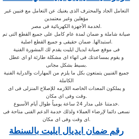
التعامل الجاد والمحترف الذى يغنيك عن التعامل مع فنيين غير
مؤهلين وغير معتمدين
لخدمة الأجهزة الكهربائية فى مصر.
صيانة شاملة و ضمان لمدة عام كامل على جميع القطع التى تم
استبدالها. ضمان حقيقى و جميع القطع اصلية.
فى موقع صيانة ايديال ايليت يقدم لك المشورة الفنية
و يقوم بمساعدتك فى انهاء اى مشكلة طارئة او اى عطل
بسيط بشكل مجانى.
جميع الفنيين يتمتعون بكل ما يلزم من المهارات والدراية الفنية
الكاملة
و يملكون المعدات الخاصه اللازمه للإصلاح المنزلى فى اى
وقت وفى اى مكان.
خدمتنا على مدار 24 ساعة يومياُ طوال أيام الأسبوع.
نسعى دائما لإرضاء العملاء ولذلك خدمة الدعم الفنى متاحة فى
اى وقت وفى اى مكان.
رقم ضمان ايديال ايليت بالسنطة