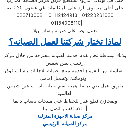
حتى في أوقات الذروة يستطيع فريق مركز الصيانة المدرب
على أعلى مستوى الرد على المكالمات في غضون 30 ثانية
023710008 | 01112124913 | 01220261030
| 01154008110|
نعمل ايضا علي صيانة باساب بيلا
لماذا تختار شركتنا لعمل الصيانه؟
وذلك ببساطة نحن نقدم خدمة الصيانة محترفة من خلال مركز
رئيسي بعين شمس.
وسلسلة من الفروع لخدمة منتج لصيانة ثلاجاتات باساب فوق
اوتوماتيك وتحميل امامي .
بفريق عمل يعي تماما اهمية أسم صيانه باساب عين شمس
العالمية
وبمخازن قطع غيار للحفاظ علي منتجات باساب دائما
للاستفسار اتصل بينا ||
مركز صيانة الاجهزة المنزلية
مركز الصيانة الرئيسي