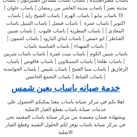
باساب مصرالجديدة | باساب باساب مساكن الشيراتون | باساب
مديتة نصر | باساب مدينة العاشر من رمضان | باساب حلوان |
15 باساب مايو | باساب الهرم | باساب الشيخ زايد | باساب
اكتوبر | باساب غمرة | باساب فيصل | باساب المنيل باساب
المعادي | | باساب المطرية | باساب قليوب | باساب شبين
القناطر | ابو حمص | باساب ايتاي البارود | باساب اشمون |
باساب الشهداء | باساب العباسية باساب |
باساب شبين الكوم | باساب ميت غمرة | باساب باساب شربين
| باساب طلخا | باساب السنبلاوين | باساب فاقوس | باساب
الزقازيق | باساب منيا القمح | باساب بلبيس | باساب الحوامدية
| باساب العياط | باساب التجمع الخامس
خدمة صيانه باساب بعين شمس
اهلا بكم في مركز صيانة باساب معنا يمكنكم الحصول علي
خدمات صيانة باساب بقطع الغيار الاصلية
وبشهادة ضمان معتمدة من مركز صيانة باساب المعتمد نحن
في مركز صيانة باساب نوفر لكم الحلول التقنية وقطع الغيار
الاصلية