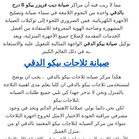
مما لا ريب فيه أن مراكز
صيانة ديب فريزر بيكو
6 درج
بالدقي
واحدة من النجوم اللامعة في سماء صيانة وتصليح
الأجهزة الكهربائية، فمن الضروري اللجوء إلى توكيلات الصيانة
المشهورة وصاحبة الهوية المعروفة للاستفادة من أفضل
الخدمات المقدمة لإصلاح جميع الأجهزة المنزلية، ويعد
توكيل
صيانة بيكو الدقي
الواجهة المثالية للتعويل عليه والاستعانة
به في ذلك العالم الكبير.
صيانة ثلاجات بيكو الدقي
هكذا مركز صيانه ثلاجات بيكو بالدقي ، يجب ان يوضح
لمستخدمى ثلاجات بيكو بالدقي ان كلنا يعلم مدى اهمية الثلاجة
بالمنزل ونحن لا ندخر جهدا كي نلبي جميع طلبات الصيانه
لثلاجات بيكو.
لكن نحن دائما نولي عملائنا الاهتمام الدائم ونجد في وجود
مشرفي مراقبة الجودة الاختيار الامثل لخروج اجهزة الثلاجات
سواء من مركز الصيانه لثلاجات بيكو المعتمد بالدقي او من
منزل العميل.
بالأضافة للايدي المدربة صاحبة الخبرة في كافة اعطال ثلاجات