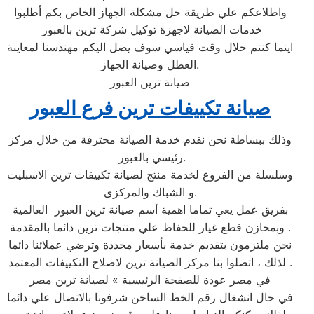
واطلاعكم علي طريقة حل مشكلة الجهاز الخاص بكم أطلبوا
خدمات الصيانة لاجهزة توكيل شركة ترين بالعبور ‏
اينما كنتم خلال وقت قياسي سوف يصل اليكم مهندسنا لمعاينة
العطل وصيانة الجهاز.
صيانة ترين العبور
صيانة تكييفات ترين فرع العبور
وذلك ببساطة نحن نقدم خدمة الصيانة محترفة من خلال مركز
رئيسي بالعبور ‏.
وسلسلة من الفروع لخدمة منتج لصيانة تكييفات ترين الاسبليت
و الشباك والمركزى.
بفريق عمل يعي تماما اهمية أسم صيانة ترين العبور ‏ العالمية
وبمخازن قطع غيار للحفاظ علي منتجات ترين دائما بالمقدمة .
نحن ملتزمون بتقديم خدمة بأسعار محددة وترضي عملائنا دائما
. لذلك ، اتصلوا بنا مركز الصيانة ترين لاصلاح التكييفات المعتمد
في مصر عودة للصفحة الرئيسية » لصيانة ترين مصر
في حال انشغال رقم الخط الساخن شرفونا بالاتصال علي دائما