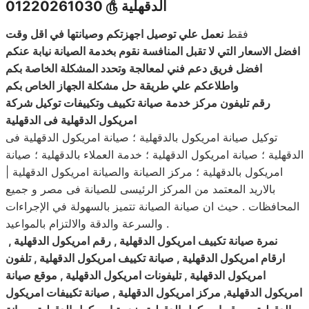
الدقهلية
௹
01220261030
فقط
نعمل علي توصيل اجهزتكم وصيانتها في اقل وقت
افضل الاسعار التي لا تقبل المنافسة نقوم بخدمة الصيانة نيابة عنكم
افضل فريق دعم فني لمعالجة وتحدد المشكلة الخاصة بكم
واطلاعكم علي طريقة حل مشكلة الجهاز الخاص بكم
رقم تليفون مركز خدمة صيانة تكييف وتكييفات توكيل شركة
امريكول الدقهلية فى الدقهلية
توكيل صيانة امريكول بالدقهلية ؛ صيانة امريكول الدقهلية فى
الدقهلية ؛ صيانة امريكول الدقهلية ؛ خدمة العملاء بالدقهلية ؛ صيانة
امريكول بالدقهلية ؛ مركز الصيانة والصيانة امريكول الدقهلية |
بالاريد المعتمد من المركز الرئيسى للصيانة فى مصر و جميع
المحافظات . حيث ان صيانة الصيانة تتميز بالسهولة في الإجراءات
والسرعة والدقة والالتزام بالمواعيد .
نمرة صيانة تكييف امريكول الدقهلية , رقم امريكول الدقهلية ,
ارقام امريكول الدقهلية , صيانة تكييف امريكول الدقهلية , تلفون
امريكول الدقهلية , تليفونات امريكول الدقهلية , موقع صيانة
امريكول الدقهلية, مركز امريكول الدقهلية , صيانة تكييفات امريكول