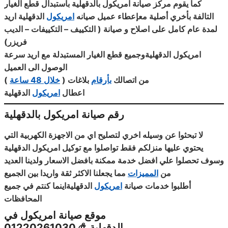
كما يقوم مركز صيانة امريكول بالدقهلية باستبدال قطع الغيار
التالفة بأخري أصلية معإعطاء عميل صيانه
امريكول
الدقهلية اريد
لمدة عام كامل على اصلاح و صيانة ( التكييف – التكييفات – الديب
فريزر
)
امريكول الدقهليةوجميع قطع الغيار المستبدلة مع اريد سرعة
الوصول الى العميل
من اتصالك
بأرقام
بلاغات
)
خلال 48 ساعة
(
اعطال
امريكول
الدقهلية
رقم صيانة امريكول ب
الدقهلية
لا تبحثوا عن وسيله اخري لتصليح اي من الاجهزة الكهربية التي
يحتوي عليها منزلكم فقط تواصلوا مع توكيل امريكول الدقهلية
وسوف تحصلوا علي افضل خدمة ممكنة بافضل الاسعار ولدينا العديد
من
المميزات
مما يجعلنا الاكثر ثقة واريدا بين الجميع
أطلبوا خدمات صيانة
امريكول
الدقهليةاينما كنتم في جميع
المحافظات
موقع صيانة امريكول في
الدقهلية
௹
01220261030