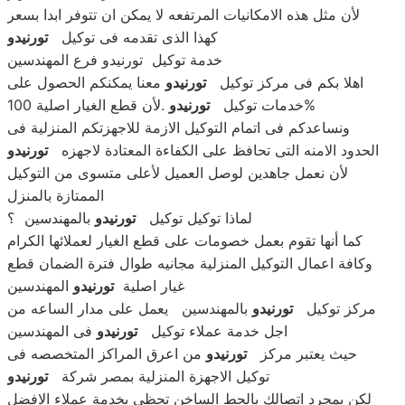
لأن مثل هذه الامكانيات المرتفعه لا يمكن ان تتوفر ابدا بسعر
كهذا الذى تقدمه فى توكيل
تورنيدو
خدمة توكيل تورنيدو فرع المهندسين
اهلا بكم فى مركز توكيل
تورنيدو
معنا يمكنكم الحصول على
.لأن قطع الغيار اصلية 100%
خدمات توكيل
تورنيدو
ونساعدكم فى اتمام التوكيل الازمة للاجهزتكم المنزلية فى
الحدود الامنه التى تحافظ على الكفاءة المعتادة لاجهزه
تورنيدو
لأن نعمل جاهدين لوصل العميل لأعلى متسوى من التوكيل
الممتازة بالمنزل
لماذا توكيل توكيل
تورنيدو
بالمهندسين ؟
كما أنها تقوم بعمل خصومات على قطع الغيار لعملائها الكرام
وكافة اعمال التوكيل المنزلية مجانيه طوال فترة الضمان قطع
غيار اصلية
تورنيدو
المهندسين
مركز توكيل
تورنيدو
بالمهندسين يعمل على مدار الساعه من
اجل خدمة عملاء توكيل
تورنيدو
فى المهندسين
حيث يعتبر مركز
تورنيدو
من اعرق المراكز المتخصصه فى
توكيل الاجهزة المنزلية بمصر شركة
تورنيدو
لكن بمجرد اتصالك بالحط الساخن تحظى بخدمة عملاء الافضل