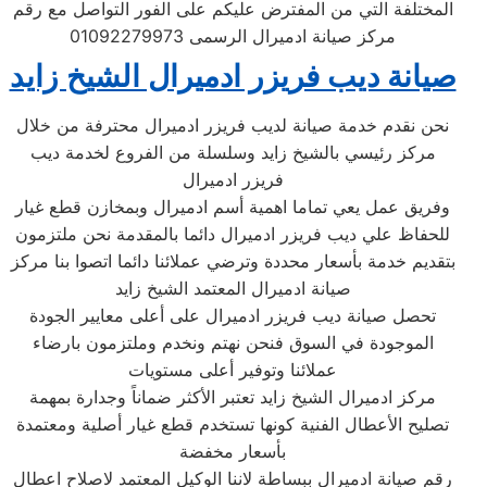
المختلفة التي من المفترض عليكم على الفور التواصل مع رقم
مركز صيانة ادميرال الرسمى 01092279973
صيانة ديب فريزر ادميرال الشيخ زايد
نحن نقدم خدمة صيانة لديب فريزر ادميرال محترفة من خلال
مركز رئيسي بالشيخ زايد وسلسلة من الفروع لخدمة ديب
فريزر ادميرال
وفريق عمل يعي تماما اهمية أسم ادميرال وبمخازن قطع غيار
للحفاظ علي ديب فريزر ادميرال دائما بالمقدمة نحن ملتزمون
بتقديم خدمة بأسعار محددة وترضي عملائنا دائما اتصوا بنا مركز
صيانة ادميرال المعتمد الشيخ زايد
تحصل صيانة ديب فريزر ادميرال على أعلى معايير الجودة
الموجودة في السوق فنحن نهتم ونخدم وملتزمون بارضاء
عملائنا وتوفير أعلى مستويات
مركز ادميرال الشيخ زايد تعتبر الأكثر ضماناً وجدارة بمهمة
تصليح الأعطال الفنية كونها تستخدم قطع غيار أصلية ومعتمدة
بأسعار مخفضة
رقم صيانة ادميرال ببساطة لاننا الوكيل المعتمد لاصلاح اعطال