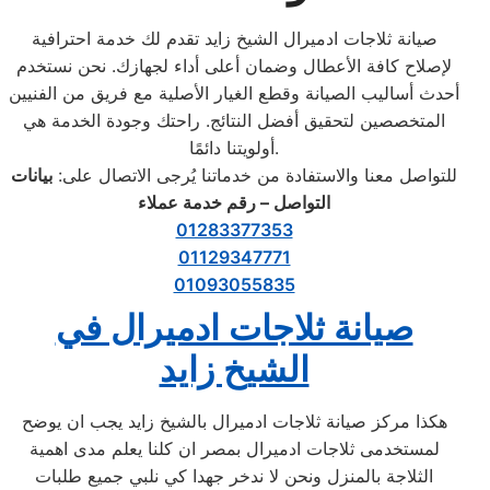
صيانة ثلاجات ادميرال الشيخ زايد تقدم لك خدمة احترافية
لإصلاح كافة الأعطال وضمان أعلى أداء لجهازك. نحن نستخدم
أحدث أساليب الصيانة وقطع الغيار الأصلية مع فريق من الفنيين
المتخصصين لتحقيق أفضل النتائج. راحتك وجودة الخدمة هي
أولويتنا دائمًا.
للتواصل معنا والاستفادة من خدماتنا يُرجى الاتصال على:
بيانات
التواصل – رقم خدمة عملاء
01283377353
01129347771
01093055835
صيانة ثلاجات ادميرال في
الشيخ زايد
هكذا مركز صيانة ثلاجات ادميرال بالشيخ زايد يجب ان يوضح
لمستخدمى ثلاجات ادميرال بمصر ان كلنا يعلم مدى اهمية
الثلاجة بالمنزل ونحن لا ندخر جهدا كي نلبي جميع طلبات