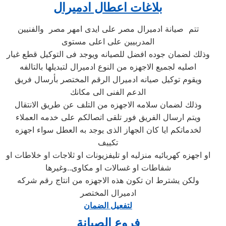
بلاغات اعطال ادميرال
تتم صيانة ادميرال مصر على ايدى امهر مصر والفنيين
المدربيين على اعلى مستوى
وذلك لضمان جوده افضل للصيانه ويوجد فى التوكيل قطع غيار
اصليه لجميع الاجهزه من النوع ادميرال لتبديلها بالتالفه
ويقوم توكيل صيانه ادميرال الرقم المختصر بأرسال فريق
الدعم الفنى الى مكانك
وذلك لضمان سلامه الاجهزه من التلف عن طريق الانتقال
ويتم ارسال الفريق فور تلقى اتصالكم على خدمه العملاء
لخدماتكم ايا كان الجهاز الذى يوجد به العطل سواء اجهزه
تكييف
او اجهزه كهربائيه منزليه او تليفزيونات او ثلاجات او خلاطات او
شفاطات او غسالات او مكاوى..وغيرها
ولكن يشترط ان تكون هذه الاجهزه من انتاج رقم شركه
ادميرال المختصر
لتفعيل الضمان
فروع الصيانة