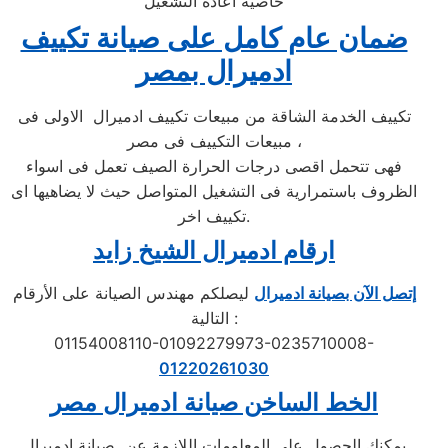
خاصية اعادة التشغيل
ضمان عام كامل على صيانة تكييف
ادميرال بمصر
تكييف الخدمة الشاقة من مبيعات تكييف ادميرال الاولى فى
مبيعات التكييف فى مصر ،
فهى تتحمل اقصى درجات الحرارة الصيف تعمل فى اسواء
الظروف باستمرارية فى التشغيل المتواصل حيث لا يضاهيها اى
تكييف اخر.
ارقام ادميرال الشيخ زايد
إتصل الآن بصيانة ادميرال
ليصلكم مهندس الصيانة على الأرقام
التالية :
01154008110-01092279973-0235710008-
01220261030
الخط الساخن صيانة
ادميرال
مصر
يمكنك الحصول على المعلومات اللازمة عن صيانة ادميرال