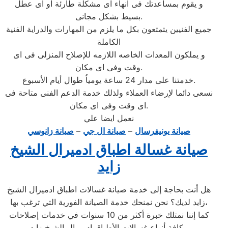
و يقوم بمساعدتك فى انهاء اى مشكلة طارئة او اى عطل
بسيط بشكل مجانى.
جميع الفنيين يتمتعون بكل ما يلزم من المهارات والدراية الفنية
الكاملة
و يملكون المعدات الخاصه اللازمه للإصلاح المنزلى فى اى
وقت وفى اى مكان.
خدمتنا على مدار 24 ساعة يومياُ طوال أيام الأسبوع.
نسعى دائما لإرضاء العملاء ولذلك خدمة الدعم الفنى متاحة فى
اى وقت وفى اى مكان.
نعمل ايضا علي
صيانة يونيفرسال
–
صيانة ال جي
–
صيانة زانوسي
صيانة غسالة اطباق ادميرال الشيخ
زايد
هل أنت بحاجة إلى خدمة صيانة غسالات اطباق ادميرال الشيخ
زايد لديك؟ نحن نمنحك خدمة الصيانة الفورية التي ترغب بها،
كما إننا نمتلك خبرة أكثر من 10 سنوات في خدمات إصلاحات
كافة أنواع غسالات الأطباق ادميرال الشيخ زايد ،