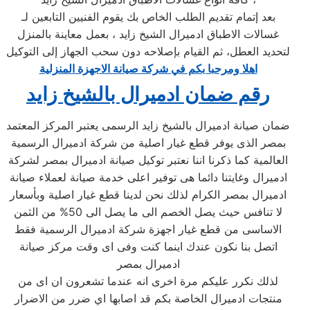
بعد إتمام تقديم الطلب الخاص بك يقوم الفنيين التابعين لـ
غسالات الاطباق ادميرال الشيخ زايد ، بعمل معاينة بالمنزل
لتحديد العطل، ثم القيام بإصلاحه دون سحب الجهاز إلى التوكيل
اهلا ومرحبا بكم في شركة صيانة الاجهزة المنزلية
رقم ضمان ادميرال بالشيخ زايد
ضمان صيانة ادميرال بالشيخ زايد الرسمى يعتبر المركز المعتمد
بمصر الذى يوفر قطع غيار اصلية من شركة ادميرال الرسمية
العالمية كما ذكرنا اننا نعتبر توكيل صيانة ادميرال بمصر لشركة
ادميرال وغايتنا دائما هى توفير اعلى خدمة صيانة لعملاء صيانة
ادميرال بمصر الكرام لذلك نحن لدينا قطع غيار اصلية وبأسعار
لا تنافس حيث يصل الخصم الى ما يصل الى 50% من الثمن
الاساسى من قطع غيار اجهزة شركة ادميرال الرسمية فقط
اتصل بنا نكون عندك اينما كنت وفى اى وقت مركز صيانة
ادميرال بمصر
لذلك نكرر عليكم مرة اخرى انه عندما تشعرون ان اى من
منتجات ادميرال الخاصة بكم قد اصابها اي ضرر من الاضرار