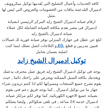
كافة الخدمات وأعمال التصليح التي يُقدمها توكيل ميكروويف
ادميرال المُدعمة بباقات من الخصومات والعروض التي ليس لها
مثيل.
ارقام صيانه ادميرال الشيخ زايد المركز الرئيسي لـصيانة
ادميرال فى مصر يقدم مكافة الصيانة الشاملة لكل عملاء
صيانة ادميرال بالشيخ زايد
ابلغ عن عطل في جهازك المنزلي نوفر
صيانة
فورية للـ غسالات
فنيين مدربين و قطع
.EG.
و الثلاجات اتصل نصلك اينما كنت
اصلية بضمان شامل
توكيل ادميرال الشيخ زايد
يوجد فى توكيل ادميرال الشيخ زايد فريق عمل محترف يدعمك
ويخدمك بكافه السبل الممكنه ويحرص على راحتك دائما , حيث
يقوم بشرح جميع المنتجات ومميزاتها لكم اذا كنتم تريدون شراء
جهاز ما من توكيل ادميرال , كما يوجد فريق دعم فنى يقوم
بصيانه جميع الاجهزه الكهربائيه, كما توفر لكم مرلكز صيانه
ادميرال خدمه 24 ساعه , فى تلقى شكواكم , وايضا يصلكم
الفنيين الى منزل لصيانه اجهزتكم . لدي مركز صيانة ادميرال