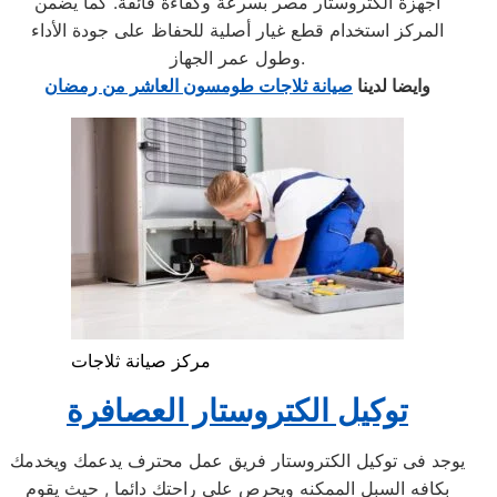
أجهزة الكتروستار مصر بسرعة وكفاءة فائقة. كما يضمن
المركز استخدام قطع غيار أصلية للحفاظ على جودة الأداء
وطول عمر الجهاز.
وايضا لدينا
صيانة ثلاجات طومسون العاشر من رمضان
مركز صيانة ثلاجات
توكيل الكتروستار العصافرة
يوجد فى توكيل الكتروستار فريق عمل محترف يدعمك ويخدمك
بكافه السبل الممكنه ويحرص على راحتك دائما , حيث يقوم