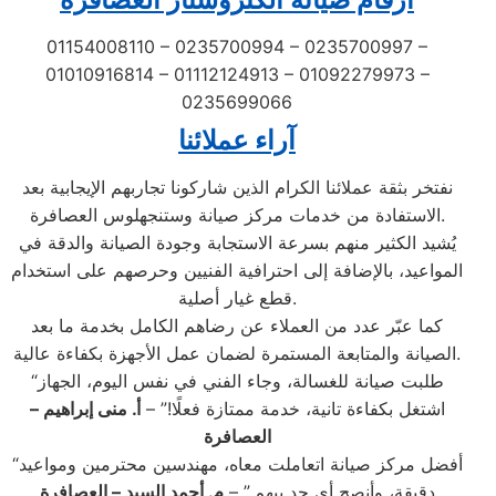
01154008110 – 0235700994 – 0235700997 –
01010916814 – 01112124913 – 01092279973 –
0235699066
آراء عملائنا
نفتخر بثقة عملائنا الكرام الذين شاركونا تجاربهم الإيجابية بعد
الاستفادة من خدمات مركز صيانة وستنجهلوس العصافرة.
يُشيد الكثير منهم بسرعة الاستجابة وجودة الصيانة والدقة في
المواعيد، بالإضافة إلى احترافية الفنيين وحرصهم على استخدام
قطع غيار أصلية.
كما عبّر عدد من العملاء عن رضاهم الكامل بخدمة ما بعد
الصيانة والمتابعة المستمرة لضمان عمل الأجهزة بكفاءة عالية.
“طلبت صيانة للغسالة، وجاء الفني في نفس اليوم، الجهاز
اشتغل بكفاءة تانية، خدمة ممتازة فعلًا!” –
أ. منى إبراهيم –
العصافرة
“أفضل مركز صيانة اتعاملت معاه، مهندسين محترمين ومواعيد
دقيقة، وأنصح أي حد بيهم.” –
م. أحمد السيد – العصافرة