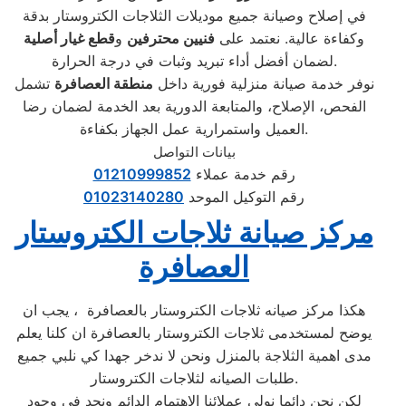
في إصلاح وصيانة جميع موديلات الثلاجات الكتروستار بدقة
وكفاءة عالية. نعتمد على
فنيين محترفين
و
قطع غيار أصلية
لضمان أفضل أداء تبريد وثبات في درجة الحرارة.
نوفر خدمة صيانة منزلية فورية داخل
منطقة العصافرة
تشمل
الفحص، الإصلاح، والمتابعة الدورية بعد الخدمة لضمان رضا
العميل واستمرارية عمل الجهاز بكفاءة.
بيانات التواصل
رقم خدمة عملاء
01210999852
رقم التوكيل الموحد
01023140280
مركز صيانة ثلاجات الكتروستار
العصافرة
هكذا مركز صيانه ثلاجات الكتروستار بالعصافرة ، يجب ان
يوضح لمستخدمى ثلاجات الكتروستار بالعصافرة ان كلنا يعلم
مدى اهمية الثلاجة بالمنزل ونحن لا ندخر جهدا كي نلبي جميع
طلبات الصيانه لثلاجات الكتروستار.
لكن نحن دائما نولي عملائنا الاهتمام الدائم ونجد في وجود