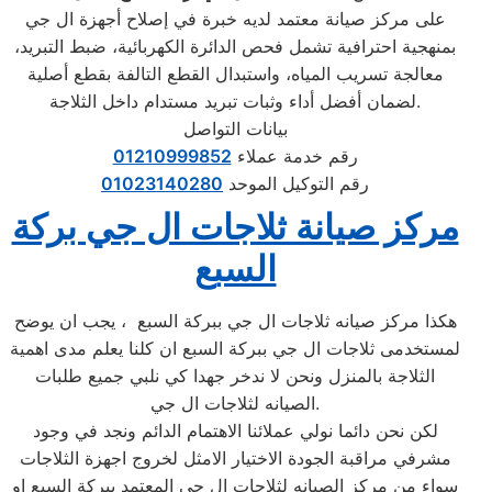
على مركز صيانة معتمد لديه خبرة في إصلاح أجهزة
ال جي
بمنهجية احترافية تشمل فحص الدائرة الكهربائية، ضبط التبريد،
معالجة تسريب المياه، واستبدال القطع التالفة بقطع أصلية
لضمان أفضل أداء وثبات تبريد مستدام داخل الثلاجة.
بيانات التواصل
رقم خدمة عملاء
01210999852
رقم التوكيل الموحد
01023140280
مركز صيانة ثلاجات ال جي بركة
السبع
هكذا مركز صيانه ثلاجات ال جي ببركة السبع ، يجب ان يوضح
لمستخدمى ثلاجات ال جي ببركة السبع ان كلنا يعلم مدى اهمية
الثلاجة بالمنزل ونحن لا ندخر جهدا كي نلبي جميع طلبات
الصيانه لثلاجات ال جي.
لكن نحن دائما نولي عملائنا الاهتمام الدائم ونجد في وجود
مشرفي مراقبة الجودة الاختيار الامثل لخروج اجهزة الثلاجات
سواء من مركز الصيانه لثلاجات ال جي المعتمد ببركة السبع او