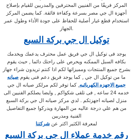
المركز فريقًا من الفنيين المحترفين والمدربين للقيام بإصلاح
أجهزة ال جي مصر بسرعة وكفاءة فائقة. كما يضمن المركز
استخدام قطع غيار أصلية للحفاظ على جودة الأداء وطول عمر
الجهاز.
توكيل ال جي بركة السبع
يوجد فى توكيل ال جي فريق عمل محترف يدعمك ويخدمك
بكافه السبل الممكنه ويحرص على راحتك دائما , حيث يقوم
بشرح جميع المنتجات ومميزاتها لكم اذا كنتم تريدون شراء جهاز
ما من توكيل ال جي , كما يوجد فريق دعم فنى يقوم
صيانه
جميع الاجهزه الكهربائيه
, كما توفر لكم مرلكز صيانه ال جي
خدمه 24 ساعه , فى تلقى شكواكم , وايضا يصلكم الفنيين الى
منزل لصيانه اجهزتكم . لدي مركز صيانه ال جي بركة السبع
من هم علي درجة عاليه من المهارة ويدركوا جميع التفاصيل
الفنية ومدربين
لمعرفة الكثير اكتر عن
شركتنا
رقم خدمة عملاء ال جي بركة السبع