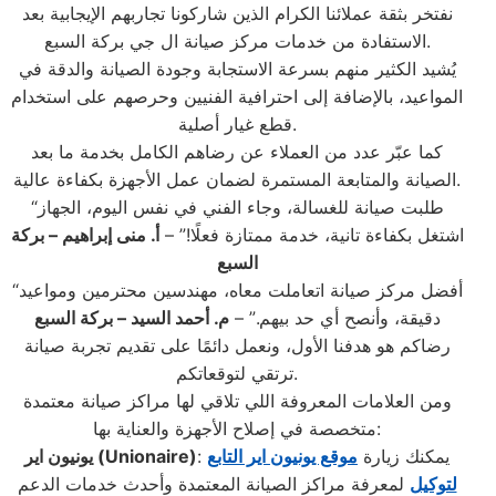
نفتخر بثقة عملائنا الكرام الذين شاركونا تجاربهم الإيجابية بعد
الاستفادة من خدمات مركز صيانة ال جي بركة السبع.
يُشيد الكثير منهم بسرعة الاستجابة وجودة الصيانة والدقة في
المواعيد، بالإضافة إلى احترافية الفنيين وحرصهم على استخدام
قطع غيار أصلية.
كما عبّر عدد من العملاء عن رضاهم الكامل بخدمة ما بعد
الصيانة والمتابعة المستمرة لضمان عمل الأجهزة بكفاءة عالية.
“طلبت صيانة للغسالة، وجاء الفني في نفس اليوم، الجهاز
اشتغل بكفاءة تانية، خدمة ممتازة فعلًا!” –
أ. منى إبراهيم – بركة
السبع
“أفضل مركز صيانة اتعاملت معاه، مهندسين محترمين ومواعيد
دقيقة، وأنصح أي حد بيهم.” –
م. أحمد السيد – بركة السبع
رضاكم هو هدفنا الأول، ونعمل دائمًا على تقديم تجربة صيانة
ترتقي لتوقعاتكم.
ومن العلامات المعروفة اللي تلاقي لها مراكز صيانة معتمدة
متخصصة في إصلاح الأجهزة والعناية بها:
: يمكنك زيارة
موقع يونيون اير التابع
(Unionaire)
يونيون اير
لتوكيل
لمعرفة مراكز الصيانة المعتمدة وأحدث خدمات الدعم