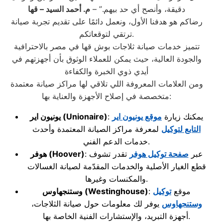
دقيقة، وأنصح أي حد بيهم.” –
م. أحمد السيد – قها
رضاكم هو هدفنا الأول، ونعمل دائمًا على تقديم تجربة صيانة
ترتقي لتوقعاتكم.
تتميز خدمات صيانة ثلاجات بوش قها في مصر بالاحترافية
والجودة العالية، حيث يمكن للعملاء الوثوق بأن أجهزتهم في
أيدي ذوي الخبرة والكفاءة
ومن العلامات المعروفة اللي تلاقي لها مراكز صيانة معتمدة
متخصصة في إصلاح الأجهزة والعناية بها:
: يمكنك زيارة
موقع يونيون اير
(Unionaire)
يونيون اير
التابع لتوكيل
لمعرفة مراكز الصيانة المعتمدة وأحدث
خدمات الدعم الفني.
: عبر
صفحة توكيل هوفر
تقدر تشوف
(Hoover)
هوفر
قطع الغيار الأصلية والخدمات المقدّمة لصيانة الغسالات
والمكنسات وغيرها.
: موقع
توكيل
(Westinghouse)
وستنجهاوس
وستنجهاوس
يوفر لك معلومات حول صيانة الثلاجات،
أجهزة التبريد، والإستشارات الفنية الخاصة بها.