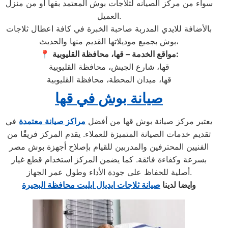
سواء من مركز الصيانه لثلاجات بوش المعتمد بقها او من منزل
العميل.
بالأضافة للايدي المدربة صاحبة الخبرة في كافة اعطال ثلاجات
بوش بجميع موديلاتها القديم منها والحديث،
مواقع الخدمة – قها، محافظة القليوبية:
📍
قها، شارع الجيش، محافظة القليوبية
قها، ميدان المحطة، محافظة القليوبية
صيانة بوش في قها
يعتبر مركز صيانة بوش قها من أفضل
مراكز صيانة معتمدة
في
تقديم خدمات الصيانة المتميزة للعملاء. يقدم المركز فريقًا من
الفنيين المحترفين والمدربين للقيام بإصلاح أجهزة بوش مصر
بسرعة وكفاءة فائقة. كما يضمن المركز استخدام قطع غيار
أصلية للحفاظ على جودة الأداء وطول عمر الجهاز.
وايضا لدينا
صيانة ثلاجات ايديال ايليت محافظة البحيرة