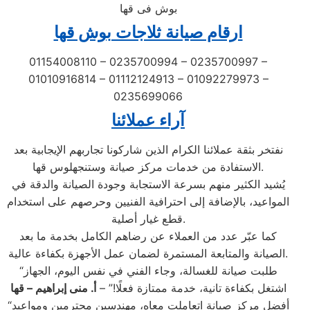
بوش فى قها
ارقام صيانة ثلاجات بوش قها
01154008110 – 0235700994 – 0235700997 –
01010916814 – 01112124913 – 01092279973 –
0235699066
آراء عملائنا
نفتخر بثقة عملائنا الكرام الذين شاركونا تجاربهم الإيجابية بعد
الاستفادة من خدمات مركز صيانة وستنجهلوس قها.
يُشيد الكثير منهم بسرعة الاستجابة وجودة الصيانة والدقة في
المواعيد، بالإضافة إلى احترافية الفنيين وحرصهم على استخدام
قطع غيار أصلية.
كما عبّر عدد من العملاء عن رضاهم الكامل بخدمة ما بعد
الصيانة والمتابعة المستمرة لضمان عمل الأجهزة بكفاءة عالية.
“طلبت صيانة للغسالة، وجاء الفني في نفس اليوم، الجهاز
اشتغل بكفاءة تانية، خدمة ممتازة فعلًا!” –
أ. منى إبراهيم – قها
“أفضل مركز صيانة اتعاملت معاه، مهندسين محترمين ومواعيد