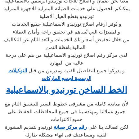
معنا نحن ضمان و اصلاح ثلاجات تورنيدو الرسمي بالاسماعيلية
يمكنكم الحصول علي خدمات الصيانة المنزلية للاجهزة المنزلية
تورنيدو بقطع الغيار الاصلية
و يُوفر ارقام اصلاح تورنيدو الاسماعيلية جميع الخدمات
والمميزات التي تُساهم في تحقيق راحة وأمان العملاء
من خلال تخفيض أسعار تلك الخدمات والبُعد التام عن التكاليف
المالية باهظة الثمن.
لدي مركز رقم اصلاح تورنيدو الاسماعيلية من هم علي درجة
عاليه من المهارة
و يدركوا جميع التفاصيل الفنية ومدربين من قبل
التوكيلات
الرسمية لجميع الماركات
الخط الساخن تورنيدو بالاسماعيلية
لأن متابعة كاملة من مشرفى خطوط السير للتنسيق التام مع
جميع عملائنا ومهندسينا فى جميع المحافظات للحفاظ على
جميع الالتزامات
لكن اتصالك بنا على
رقم مركز صيانة
تورنيدو لتقديم المشورة
القنية ومساعدتك فى انهاء مشكلة طارئة