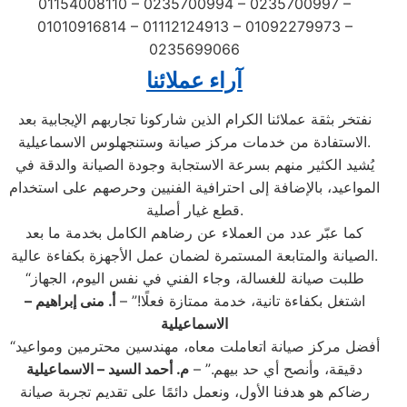
01154008110 – 0235700994 – 0235700997 –
01010916814 – 01112124913 – 01092279973 –
0235699066
آراء عملائنا
نفتخر بثقة عملائنا الكرام الذين شاركونا تجاربهم الإيجابية بعد
الاستفادة من خدمات مركز صيانة وستنجهلوس الاسماعيلية.
يُشيد الكثير منهم بسرعة الاستجابة وجودة الصيانة والدقة في
المواعيد، بالإضافة إلى احترافية الفنيين وحرصهم على استخدام
قطع غيار أصلية.
كما عبّر عدد من العملاء عن رضاهم الكامل بخدمة ما بعد
الصيانة والمتابعة المستمرة لضمان عمل الأجهزة بكفاءة عالية.
“طلبت صيانة للغسالة، وجاء الفني في نفس اليوم، الجهاز
اشتغل بكفاءة تانية، خدمة ممتازة فعلًا!” –
أ. منى إبراهيم –
الاسماعيلية
“أفضل مركز صيانة اتعاملت معاه، مهندسين محترمين ومواعيد
دقيقة، وأنصح أي حد بيهم.” –
م. أحمد السيد – الاسماعيلية
رضاكم هو هدفنا الأول، ونعمل دائمًا على تقديم تجربة صيانة