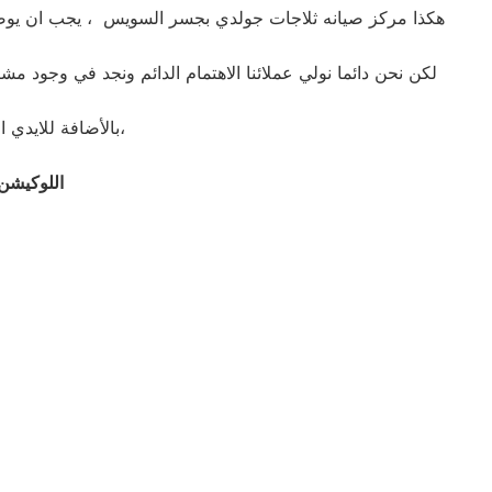
هكذا مركز صيانه ثلاجات جولدي بجسر السويس ، يجب ان يوضح 
لكن نحن دائما نولي عملائنا الاهتمام الدائم ونجد في وجود م
بالأضافة للايدي المدربة صاحبة الخبرة في كافة اعطال ثلاجات جولدي بجميع موديلاتها القديم منها والحديث،
اللوكيشن