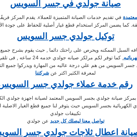
صيانة جولدي في جسر السويس
معتمدة
في تقديم خدمات الصيانة المتميزة للعملاء. يقدم المركز فريقً
توكيل جولدي جسر السويس
لسبل الممكنه ويحرص على راحتك دائما , حيث يقوم بشرح جميع المن
ربائيه
, كما توفر لكم مرلكز صي
جسر السويس من هم علي درجة عاليه من المهارة ويدركوا جميع التف
لمعرفة الكثير اكتر عن
شركتنا
رقم خدمة عملاء جولدي جسر السويس
حدث مع الدعم الفني لصيانة غسالات جولدي 01283377353 بمركز صيانة جولدي بجسر السويس المعتم
ي الكهربائية بجسر السويس حيث يتوفر لنا جميع قطع الغيار الاصلي
تكييفات جولدي
تواصل معنا ليصلك كل جديد
عن جولدي
يانة اعطال ثلاجات جولدي جسر السو