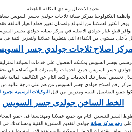
تحديد الاعطال وتفادي التكلفة الباهظة
وأنظمة التكنولوجيا بمركز صيانة ثلاجات جولدي بجسر السويس يساهم 
يوفر الكثير لعملائنا من المبالغ ولضمان تغيير قطع الغيار التالفة فق
لدي بجسر السويس .
ركز اصلاح ثلاجات جولدي جسر السوي
رسمي بجسر السويس يمكنكم الحصول علي خدمات الصيانة المنزلية للا
ح جولدي جسر السويس جميع الخدمات والمميزات التي تُساهم في تحقي
مركز رقم اصلاح جولدي جسر السويس من هم علي درجة عاليه من ا
كوا جميع التفاصيل الفنية ومدربين من قبل
التوكيلات الرسمية لجميع ا
الخط الساخن جولدى جسر السويس
ط السير للتنسيق التام مع جميع عملائنا ومهندسينا فى جميع المحا
 على
رقم مركز صيانة
جولدي لتقديم المشورة القنية ومساعدتك فى ان
ره تمام ونقدم لك الحلول الممكنة والمساعدة قدر المستطاع ،الصيا