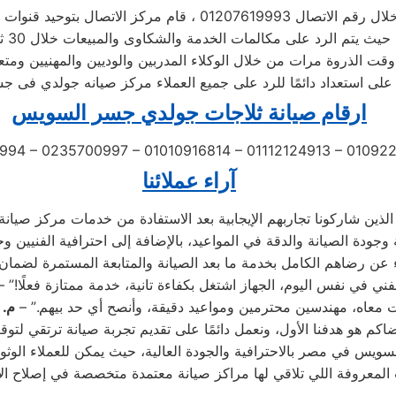
اتصال 01207619993 ، قام مركز الاتصال بتوحيد قنوات الاتصال
 الخدمة والشكاوى والمبيعات خلال 30 ثانية ،
قت الذروة مرات من خلال الوكلاء المدربين والوديين والمهنيين ومتع
 على استعداد دائمًا للرد على جميع العملاء مركز صيانه جولدي فى 
ارقام صيانة ثلاجات جولدي جسر السويس
994 – 0235700997 – 01010916814 – 01112124913 – 0109
آراء عملائنا
فني في نفس اليوم، الجهاز اشتغل بكفاءة تانية، خدمة ممتازة فعلًا!” 
ت معاه، مهندسين محترمين ومواعيد دقيقة، وأنصح أي حد بيهم.” –
م. 
يس في مصر بالاحترافية والجودة العالية، حيث يمكن للعملاء الوثوق