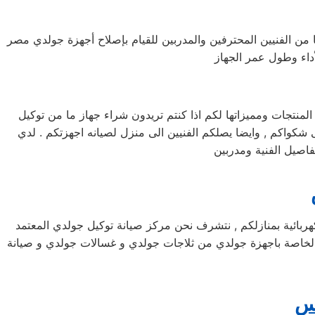
ا من الفنيين المحترفين والمدربين للقيام بإصلاح أجهزة جولدي مصر
تجات ومميزاتها لكم اذا كنتم تريدون شراء جهاز ما من توكيل
انه جولدي خدمه 24 ساعه , فى تلقى شكواكم , وايضا يصلكم الفنيين الى منزل لصيانه اجهزتكم . لدي
اصيل الفنية ومدربين
د لصيانة اجهزة جولدي الكهربائية بمنازلكم , نتشرف نحن مركز صيانة توكيل جولدي المعتمد
ة الخاصة باجهزة جولدي من ثلاجات جولدي و غسالات جولدي و صيانة
يس