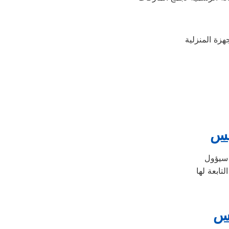
يس
يس