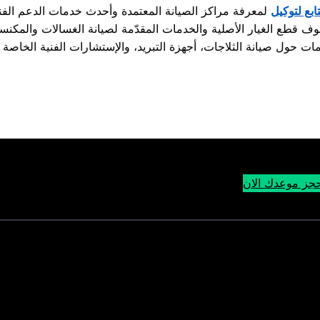
تابع لتوكيل
جز موعدك الان