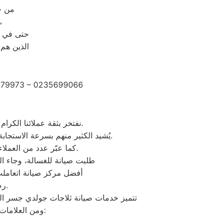
من خلال رقم ال
حيث يتم الرد على مكالمات
حتى في و
الذين هم
2279973 – 0235699066
نفتخر بثقة عملائنا الكرام الذين شاركونا تجاربهم الإيجابية بعد الاستفادة من خدمات مركز صيانة وستنجهلوس جسر السويس.
يُشيد الكثير منهم بسرعة الاستجابة وجودة الصيانة والدقة في المواعيد، بالإضافة إلى احترافية الفنيين وحرصهم على استخدام قطع غيار أصلية.
كما عبّر عدد من العملاء عن رضاهم الكامل بخدمة ما بعد الصيانة والمتابعة المستمرة لضمان عمل الأجهزة بكفاءة عالية.
“طلبت صيانة للغسالة، وجاء ال
“أفضل مركز صيانة اتعامل
رضاكم هو هدفنا الأول، ونعمل دائمًا على تقديم تجربة صيانة ترتقي لتوقعاتكم.
تتميز خدمات صيانة ثلاجات جولدي جسر السو
ومن العلامات المعروفة اللي تلاقي لها مراكز صيانة معتمدة متخصصة في إصلاح الأجهزة والعناية بها: