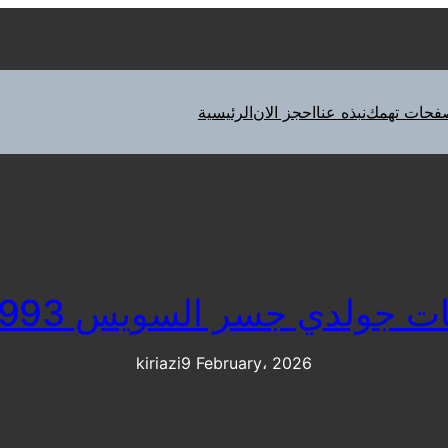
فحات تهمك
نبذه عنا
احجز الان
الرئيسية
 جولدي جسر السويس 0122317993
kiriazi
9 February، 2026