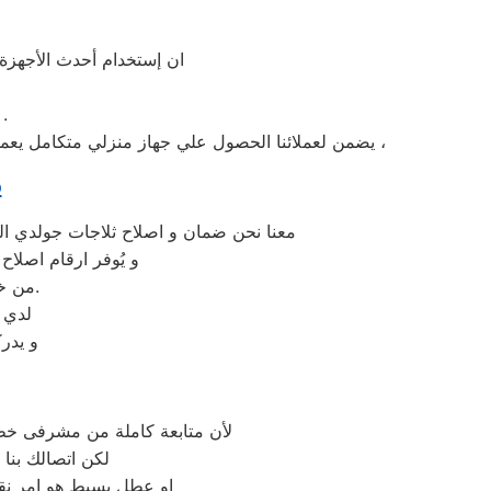
ان إستخدام أحدث الأجهزة 
» توافر قطع غيار جولدي الاصلية في مركز صيانة جو
يضمن لعملائنا الحصول علي جهاز منزلي متكامل يعمل بأعلى مستوى من الكفاءة التي ينتظرها عملائنا ولتعزيز الثقة في مركز صيانة جولدي جسر السويس المعتمد بجسر السويس ،
م
معنا نحن ضمان و اصلاح ثلاجات جولدي ال
و يُوفر ارقام اصلا
من خلال تخفيض أسعار تلك الخدمات والبُعد التام عن التكاليف المالية باهظة الثمن.
لدي 
و يدر
لأن متابعة كاملة من مشرفى خطو
لكن اتصالك بنا
او عطل بسيط هو امر نقد