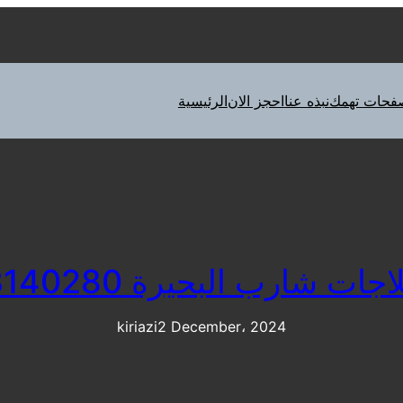
فحات تهمك
نبذه عنا
احجز الان
الرئيسية
ات شارب البحيرة 01023140280
kiriazi
2 December، 2024