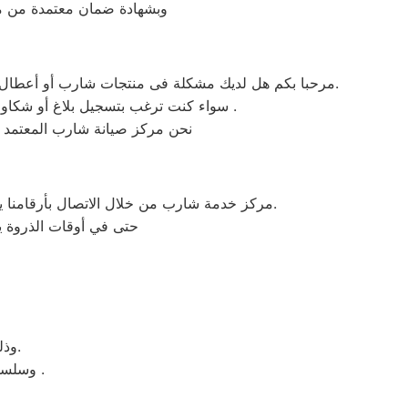
وبشهادة ضمان معتمدة من مر
مرحبا بكم هل لديك مشكلة فى منتجات شارب أو أعطال في منتجات شارب التى تتطلب الدعم الفنى أو هل لديك سؤال؟ يمكننا المساعدة بسهولة لاننا أفضل خدمة عملاء صيانة فى مصر.
سواء كنت ترغب بتسجيل بلاغ أو شكاوى صيانة بالمنتج الخاص بك أو التواصل مع أحد ممثلي خدمة العملاء أو طلب خدمة صيانة الخاصة بمنتجات شارب .
نحن مركز صيانة شارب المعتمد
مركز خدمة شارب من خلال الاتصال بأرقامنا يقوم مركز صيانة شارب بتوحيد كل الخدمات في مكان واحد وفي أسرع وقت كخدمات مابعد البيع والمبيعات والشكاوي.
حتى في أوقات الذروة يس
وذلك ببساطة نحن نقدم خدمة الصيانة محترفة من خلال مركز رئيسي بالبحيرة.
وسلسلة من الفروع لخدمة منتج لصيانة ثلاجاتات شارب فوق اوتوماتيك وتحميل امامي .