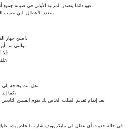
فهو دائمًا يتصدر المرتبة الأولى في صيانة جميع أنواع الغسالات الخاصة بماركة صيانه شارب البحيرة تحت أيدي أنسب البحيرة، مع مراعاة توفير أفضل خدمات الدعم الفنى.
تتعدد الأعطال التي تصيب الغسالات بمختلف فئات الصنع والنوع من غسالات اوتوماتيك، واخرى فوق اوتوماتيك، والنصف اتوماتيك،
أصبح جهاز الفريزر من ماركة شارب من الأجهزة الضرورية داخل كافة البيوت، وفقًا لمميزاته العديدة،
والتي من أبرزها حفظ الطعام لفترات طويلة، وتعدد موديلاته المختلفة، وبالرغم من مميزاته العديدة،
ألا أنه من المحتمل حدوث بعض الأعطال التي تتطلب الصيانة، ومن هذه الأعطال:
تلف التايمر، أو مشكلة في الترموستات، أو السخان، أو عطل بالدائرة الكهربائية،
هل أنت بحاجة إلى خدمة الصيانة الفورية لغسالة الأطباق لديك؟ نحن نمنحك خدمة الصيانة الفورية التي ترغب بها،
كما إننا نمتلك خبرة أكثر من 10 سنوات في خدمات إصلاحات كافة أنواع غسالات الأطباق،
بعد إتمام تقديم الطلب الخاص بك يقوم الفنيين التابعين لـ غسالات الاطباق ، بعمل معاينة بالمنزل لتحديد العطل، ثم القيام ب اصلاح غسالات اطباق شارب دون سحب الجهاز إلى الوكلاء.
في حالة حدوث أي عطل في مايكروويف شارب الخاص بك، عليك أن