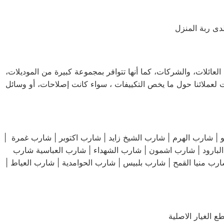
دى ربة المنزل
لعائلات، والشركات، كما أنها تتوافر بمجموعة كبيرة من الموديلات،
 لعملائنا حول ما يخص التكييفات ، سواء كانت إصلاحات، أو وسائل
مساكن الشيراتون | شارب مدينة نصر | شارب مدينة العاشر من رمضان | شارب حلوان | 15 شارب مايو | شارب الهرم | شارب الشيخ زايد | شارب اكتوبر | شارب غمرة |
 منيا القمح | شارب بلبيس | شارب الحوامدية | شارب العياط |
الغيار الاصلية