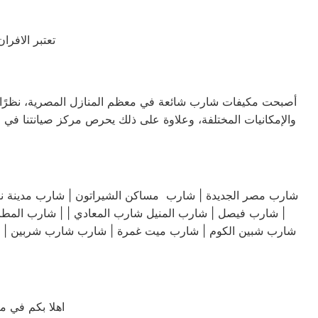
تعتبر الافر
أصبحت مكيفات شارب شائعة في معظم المنازل المصرية، نظرًا للأدا
والإمكانيات المختلفة، وعلاوة على ذلك يحرص مركز صيانتنا في 
شارب فيصل | شارب المنيل شارب المعادي | | شارب المطرية | شارب قليوب | شارب شبين القناطر | ابو حمص | شارب آيتاي البارود | شارب اشمون | شارب الشهداء | شارب العباسية شارب |
شارب شبين الكوم | شارب ميت غمرة | شارب شارب شربين | شار
اهلا بكم في م