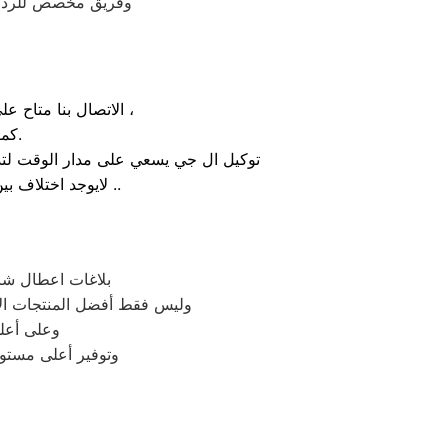
وفريق مخصص للرد علي كافة اسئلتكم علي م
الاتصال بنا متاح على الدوام من خلال رقم صيانة ال جي الارضي او بالضغط علي ايقونة الهاتف ثم الاتصال ،
كما يوجد ايضاً ارقام تليفون ال جي الموجودة بصفحة التواصل مع عملائنا.
توكيل ال جي يسعي على مدار الوقت لتذل
لايوجد اختلاف بين مواعيد العمل بجميع الفروع المتواجد بالمدن والمحافظات نهدف دائماً لراحة عملائنا ..
بلاغات اعطال شا
وليس فقط أفضل المنتجات الأ
وعلى أعلى
وتوفير أعلى مستوي