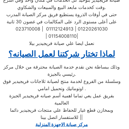
صيانة فريجيدير بتوحيد كل الخدمات في مكان واحد وفي أسرع
وقت كخدمات مابعد البيع والمبيعات والشكاوي.
حتى في أوقات الذروة يستطيع فريق مركز الصيانة المدرب
على أعلى مستوى الرد على المكالمات في غضون 30 ثانية
023710008 | 01112124913 | 01220261030
| 01154008110|
نعمل ايضا علي صيانة فريجيدير بيلا
لماذا تختار شركتنا لعمل الصيانه؟
وذلك ببساطة نحن نقدم خدمة الصيانة محترفة من خلال مركز
رئيسي بالجيزة.
وسلسلة من الفروع لخدمة منتج لصيانة ثلاجاتات فريجيدير فوق
اوتوماتيك وتحميل امامي .
بفريق عمل يعي تماما اهمية أسم صيانه فريجيدير الجيزة
العالمية
وبمخازن قطع غيار للحفاظ علي منتجات فريجيدير دائما
للاستفسار اتصل بينا ||
مركز صيانة الاجهزة المنزلية