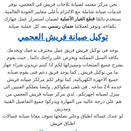
نحن مركز معتمد لصيانة ثلاجات فريش في العجمي، نوفر
خدمات صيانة شاملة مع الالتزام بأعلى معايير الجودة العالمية.
نستخدم دائمًا
قطع الغيار الأصلية
لضمان استمرار عمل جهازك
بعد كل عملية صيانة.
بكفاءة، ونوفر لعملائنا
ضمان رسمي
توكيل صيانة فريش العجمي
يوجد فى توكيل فريش فريق عمل محترف يدعمك ويخدمك
بكافه السبل الممكنه ويحرص على راحتك دائما , حيث يقوم
بشرح جميع المنتجات ومميزاتها لكم اذا كنتم تريدون شراء جهاز
ما من توكيل فريش , كما يوجد فريق دعم فنى يقوم صيانه
جميع الاجهزه الكهربائيه, كما توفر لكم مرلكز صيانه فريش
خدمه 24 ساعه , فى تلقى شكواكم , وايضا يصلكم الفنيين الى
منزل لصيانه اجهزتكم . لدي مركز صيانه فريش العجمي من
هم علي درجة عاليه من المهارة ويدركوا جميع التفاصيل الفنية
ومدربين
لو عندك غسالة اطباق وعايز تصلحها شوف معانا صيانة غسالات
اطباق فريش