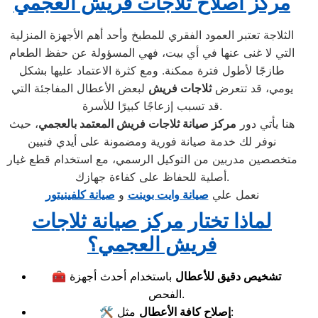
مركز اصلاح ثلاجات فريش العجمي
الثلاجة تعتبر العمود الفقري للمطبخ وأحد أهم الأجهزة المنزلية
التي لا غنى عنها في أي بيت، فهي المسؤولة عن حفظ الطعام
طازجًا لأطول فترة ممكنة. ومع كثرة الاعتماد عليها بشكل
يومي، قد تتعرض
ثلاجات فريش
لبعض الأعطال المفاجئة التي
قد تسبب إزعاجًا كبيرًا للأسرة.
هنا يأتي دور
مركز صيانة ثلاجات فريش المعتمد بالعجمي
، حيث
نوفر لك خدمة صيانة فورية ومضمونة على أيدي فنيين
متخصصين مدربين من التوكيل الرسمي، مع استخدام قطع غيار
أصلية للحفاظ على كفاءة جهازك.
نعمل علي
صيانة وايت بوينت
و
صيانة كلفينيتور
لماذا تختار مركز صيانة ثلاجات
فريش العجمي؟
تشخيص دقيق للأعطال
باستخدام أحدث أجهزة
🧰
الفحص.
مثل:
إصلاح كافة الأعطال
🛠️